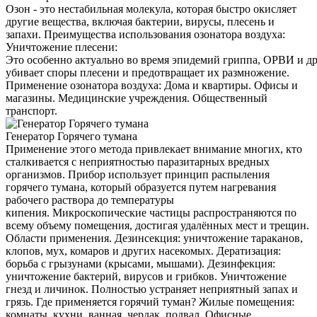
Озон - это нестабильная молекула, которая быстро окисляет
другие вещества, включая бактерии, вирусы, плесень и
запахи. Преимущества использования озонатора воздуха:
Уничтожение плесени:
Это особенно актуально во время эпидемий гриппа, ОРВИ и д
убивает споры плесени и предотвращает их размножение.
Применение озонатора воздуха: Дома и квартиры. Офисы и
магазины. Медицинские учреждения. Общественный
транспорт.
Генератор Горячего тумана
Применение этого метода привлекает внимание многих, кто
сталкивается с неприятностью паразитарных вредных
организмов. Прибор использует принцип распыления
горячего тумана, который образуется путем нагревания
рабочего раствора до температуры
кипения. Микроскопические частицы распространяются по
всему объему помещения, достигая удалённых мест и трещин.
Области применения. Дезинсекция: уничтожение тараканов,
клопов, мух, комаров и других насекомых. Дератизация:
борьба с грызунами (крысами, мышами). Дезинфекция:
уничтожение бактерий, вирусов и грибков. Уничтожение
гнезд и личинок. Полностью устраняет неприятный запах и
грязь. Где применяется горячий туман? Жилые помещения:
комнаты, кухни, ванная, чердак, подвал. Офисные