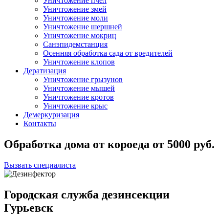
Уничтожение пчел
Уничтожение змей
Уничтожение моли
Уничтожение шершней
Уничтожение мокриц
Санэпидемстанция
Осенняя обработка сада от вредителей
Уничтожение клопов
Дератизация
Уничтожение грызунов
Уничтожение мышей
Уничтожение кротов
Уничтожение крыс
Демеркуризация
Контакты
Обработка дома от короеда
от
5000
руб.
Вызвать специалиста
Городская служба дезинсекции
Гурьевск