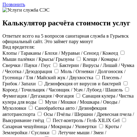
Позвонить
Калькулятор расчёта стоимости услуг
Ответьте всего на 5 вопросов санитарная служба в Гурьевск
официальный сайт. Это займет пару минут
Вид вредителя:
Клопы / Тараканы / Блохи / Муравьи / Сеноед / Кожеед
Мыши палёвки / Крысы/ Грызуны
Клещи / Комары /
Сверчки / Пауки / Гнус
Бактерии / Вирусы / Лишай / Чумка
/ Чесотка / Дезодорация
Моль / Огневки / Долгоносик /
Гусеница / Тля / Майский жук / Двухвостка
Плесень /
Грибок / Запахи
Дезинфекция от вирусов и бактерий
Короед / Точильщик / Часовщик / Усач / Лубоед / Шашель
Фумигация / Дегазация / Фогация
Санация кулера / Чистка
кулера для воды
Мухи / Мошки / Мошкара / Оводы /
Мухоловки
Санобработка авто / Дезинфекция
автотранспорта
Осы / Пчёлы / Шершни / Древесная пчела /
Выкуривание гнёзд
Пест-контроль / ГелЬ XILIX Gel
Сахарная чешуйница / Мокрицы / Уховертки
Кроты /
Землеройки / Суслики
Летучие мыши / Змеи /