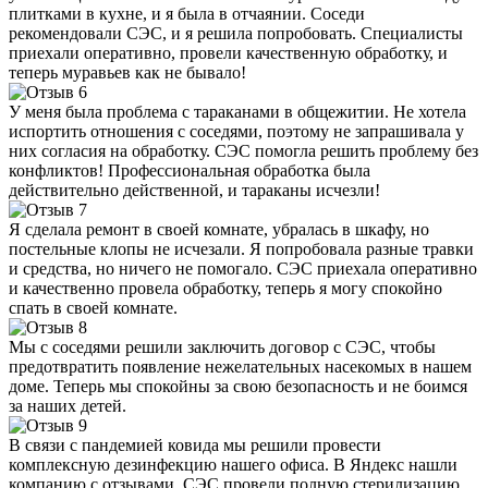
плитками в кухне, и я была в отчаянии. Соседи
рекомендовали СЭС, и я решила попробовать. Специалисты
приехали оперативно, провели качественную обработку, и
теперь муравьев как не бывало!
У меня была проблема с тараканами в общежитии. Не хотела
испортить отношения с соседями, поэтому не запрашивала у
них согласия на обработку. СЭС помогла решить проблему без
конфликтов! Профессиональная обработка была
действительно действенной, и тараканы исчезли!
Я сделала ремонт в своей комнате, убралась в шкафу, но
постельные клопы не исчезали. Я попробовала разные травки
и средства, но ничего не помогало. СЭС приехала оперативно
и качественно провела обработку, теперь я могу спокойно
спать в своей комнате.
Мы с соседями решили заключить договор с СЭС, чтобы
предотвратить появление нежелательных насекомых в нашем
доме. Теперь мы спокойны за свою безопасность и не боимся
за наших детей.
В связи с пандемией ковида мы решили провести
комплексную дезинфекцию нашего офиса. В Яндекс нашли
компанию с отзывами. СЭС провели полную стерилизацию