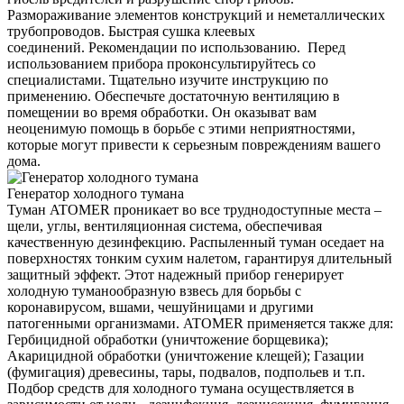
Размораживание элементов конструкций и неметаллических
трубопроводов. Быстрая сушка клеевых
соединений. Рекомендации по использованию. Перед
использованием прибора проконсультируйтесь со
специалистами. Тщательно изучите инструкцию по
применению. Обеспечьте достаточную вентиляцию в
помещении во время обработки. Он оказыват вам
неоценимую помощь в борьбе с этими неприятностями,
которые могут привести к серьезным повреждениям вашего
дома.
Генератор холодного тумана
Туман ATOMER проникает во все труднодоступные места –
щели, углы, вентиляционная система, обеспечивая
качественную дезинфекцию. Распыленный туман оседает на
поверхностях тонким сухим налетом, гарантируя длительный
защитный эффект. Этот надежный прибор генерирует
холодную туманообразную взвесь для борьбы с
коронавирусом, вшами, чешуйницами и другими
патогенными организмами. ATOMER применяется также для:
Гербицидной обработки (уничтожение борщевика);
Акарицидной обработки (уничтожение клещей); Газации
(фумигация) древесины, тары, подвалов, подпольев и т.п.
Подбор средств для холодного тумана осуществляется в