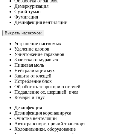
Обработка от запахов
Демеркуризация
Сухой туман
Фумигация
Дезинфекция вентиляции
Выбрать насекомое:
Устранение насекомых
Удаление клопов
Уничтожение тараканов
Зачистка от муравьев
Пищевая моль
Нейтрализация мух
Защита от клещей
Истребление блох
Обработать территорию от змей
Подавление ос, шершней, пчел
Комары и гнус
Дезинфекция
Дезинфекция коронавируса
Очистка вентеляции
Автотранспорт, прочий транспорт
Холодильники, оборудование