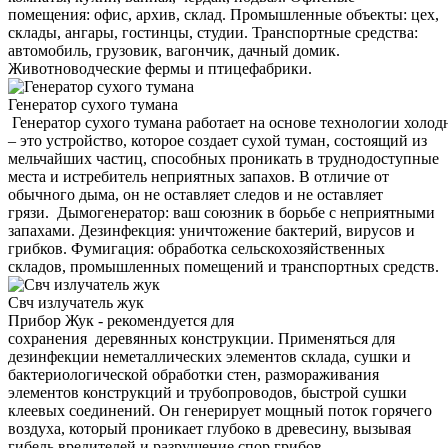
помещения: офис, архив, склад. Промышленные объекты: цех,
склады, ангары, гостинцы, студии. Транспортные средства:
автомобиль, грузовик, вагончик, дачный домик.
Животноводческие фермы и птицефабрики.
Генератор сухого тумана
Генератор сухого тумана работает на основе технологии холод
– это устройство, которое создает сухой туман, состоящий из
мельчайших частиц, способных проникать в труднодоступные
места и истребитель неприятных запахов. В отличие от
обычного дыма, он не оставляет следов и не оставляет
грязи. Дымогенератор: ваш союзник в борьбе с неприятными
запахами. Дезинфекция: уничтожение бактерий, вирусов и
грибков. Фумигация: обработка сельскохозяйственных
складов, промышленных помещений и транспортных средств.
Свч излучатель жук
Прибор Жук - рекомендуется для
сохранения деревянных конструкции. Применяться для
дезинфекции неметаллических элементов склада, сушки и
бактериологической обработки стен, размораживания
элементов конструкций и трубопроводов, быстрой сушки
клеевых соединений. Он генерирует мощный поток горячего
воздуха, который проникает глубоко в древесину, вызывая
гибель вредителей и разрушение спор грибов.