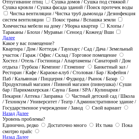
Отпугивание птиц
Сушка домов / Сушка под стяжкой /
Сушка кровли / Сушка фасада зданий / Поиск протечек воды
Чистка вентиляции / Чистка труб дымохода / Дезинфекция
систем вентиляции
Покос травы / Вспашка земли
Химчистка мебели на дому / Уборка квартир
Клопы /
Тараканы / Блохи / Муравьи / Сеноед / Кожеед/ Вши
Далее
Какое у вас помещение?
Квартира / Дом / Коттедж / Таунхаус / Сад / Дача / Земельный
участок / Гараж / Офис / Склад / Торговое помещение
Хостел / Отель / Гостиница / Апартамены / Санаторий / Дом
отдыха / Турбаза / Кемпинг / Глэмпинг
Банкетный зал /
Ресторан / Кафе / Караоке-клуб / Столовая / Бар / Кофейня /
Паб / Кальянная / Пиццерия / Фудкорд / Рынок / Базар
Продуктовый магазин / Пивной магазин (пивнушка) / Суши
бар / Парикмахерская / Сауна / Баня / SPA / Кулинария /
Пекарня / Аптека / Заправка
Частный детский сад / Школа
/ Техникум / Университет / Театр / Административное здание /
Государственное учереждение / Завод
Свой вариант
Назад
Далее
Уровень проблемы?
Единично, редко
Достаточно много
Их тьма
Пока
смотрю прайс
Назад
Далее