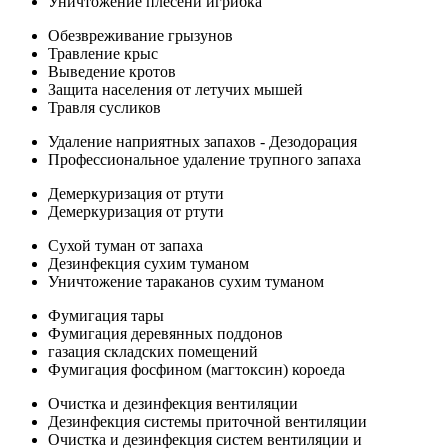
Уничтожение плесени игрибка
Обезвреживание грызунов
Травление крыс
Выведение кротов
Защита населения от летучих мышей
Травля сусликов
Удаление наприятных запахов - Дезодорация
Профессиональное удаление трупного запаха
Демеркуризация от ртути
Демеркуризация от ртути
Сухой туман от запаха
Дезинфекция сухим туманом
Уничтожение тараканов сухим туманом
Фумигация тары
Фумигация деревянных поддонов
газация складских помещений
Фумигация фосфином (магтоксин) короеда
Очистка и дезинфекция вентиляции
Дезинфекция системы приточной вентиляции
Очистка и дезинфекция систем вентиляции и