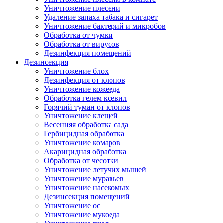
Уничтожение плесени
Удаление запаха табака и сигарет
Уничтожение бактерий и микробов
Обработка от чумки
Обработка от вирусов
Дезинфекция помещений
Дезинсекция
Уничтожение блох
Дезинфекция от клопов
Уничтожение кожееда
Обработка гелем ксевил
Горячий туман от клопов
Уничтожение клещей
Весенняя обработка сада
Гербицидная обработка
Уничтожение комаров
Акарицидная обработка
Обработка от чесотки
Уничтожение летучих мышей
Уничтожение муравьев
Уничтожение насекомых
Дезинсекция помещений
Уничтожение ос
Уничтожение мукоеда