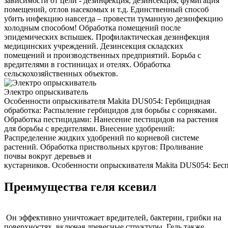
зависимости от цели - дезинфекция, дезинсекция, фумигация
помещений, отлов насекомых и т.д. Единственный способ
убить инфекцию навсегда – провести туманную дезинфекцию
холодным способом! Обработка помещений после
эпидемических вспышек. Профилактическая дезинфекция
медицинских учреждений. Дезинсекция складских
помещений и производственных предприятий. Борьба с
вредителями в гостиницах и отелях. Обработка
сельскохозяйственных объектов.
Электро опрыскиватель
Особенности опрыскивателя Makita DUS054: Гербицидная
обработка: Распыление гербицидов для борьбы с сорняками.
Обработка пестицидами: Нанесение пестицидов на растения
для борьбы с вредителями. Внесение удобрений:
Распределение жидких удобрений по корневой системе
растений. Обработка приствольных кругов: Проливание
почвы вокруг деревьев и
кустарников. Особенности опрыскивателя Makita DUS054: Беспр
Преимущества геля ксевил
Он эффективно уничтожает вредителей, бактерии, грибки на
поверхностях, включая древесные структуры. Гель также