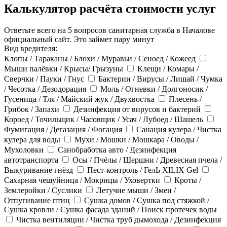
Калькулятор расчёта стоимости услуг
Ответьте всего на 5 вопросов санитарная служба в Началове
официальный сайт. Это займет пару минут
Вид вредителя:
Клопы / Тараканы / Блохи / Муравьи / Сеноед / Кожеед
Мыши палёвки / Крысы/ Грызуны
Клещи / Комары /
Сверчки / Пауки / Гнус
Бактерии / Вирусы / Лишай / Чумка
/ Чесотка / Дезодорация
Моль / Огневки / Долгоносик /
Гусеница / Тля / Майский жук / Двухвостка
Плесень /
Грибок / Запахи
Дезинфекция от вирусов и бактерий
Короед / Точильщик / Часовщик / Усач / Лубоед / Шашель
Фумигация / Дегазация / Фогация
Санация кулера / Чистка
кулера для воды
Мухи / Мошки / Мошкара / Оводы /
Мухоловки
Санобработка авто / Дезинфекция
автотранспорта
Осы / Пчёлы / Шершни / Древесная пчела /
Выкуривание гнёзд
Пест-контроль / ГелЬ XILIX Gel
Сахарная чешуйница / Мокрицы / Уховертки
Кроты /
Землеройки / Суслики
Летучие мыши / Змеи /
Отпугивание птиц
Сушка домов / Сушка под стяжкой /
Сушка кровли / Сушка фасада зданий / Поиск протечек воды
Чистка вентиляции / Чистка труб дымохода / Дезинфекция