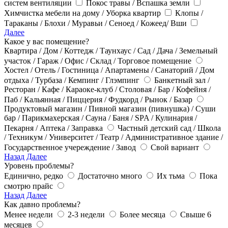
систем вентиляции
Покос травы / Вспашка земли
Химчистка мебели на дому / Уборка квартир
Клопы /
Тараканы / Блохи / Муравьи / Сеноед / Кожеед/ Вши
Далее
Какое у вас помещение?
Квартира / Дом / Коттедж / Таунхаус / Сад / Дача / Земельный
участок / Гараж / Офис / Склад / Торговое помещение
Хостел / Отель / Гостиница / Апартамены / Санаторий / Дом
отдыха / Турбаза / Кемпинг / Глэмпинг
Банкетный зал /
Ресторан / Кафе / Караоке-клуб / Столовая / Бар / Кофейня /
Паб / Кальянная / Пиццерия / Фудкорд / Рынок / Базар
Продуктовый магазин / Пивной магазин (пивнушка) / Суши
бар / Парикмахерская / Сауна / Баня / SPA / Кулинария /
Пекарня / Аптека / Заправка
Частный детский сад / Школа
/ Техникум / Университет / Театр / Административное здание /
Государственное учереждение / Завод
Свой вариант
Назад
Далее
Уровень проблемы?
Единично, редко
Достаточно много
Их тьма
Пока
смотрю прайс
Назад
Далее
Как давно проблемы?
Менее недели
2-3 недели
Более месяца
Свыше 6
месяцев