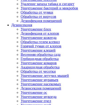
Удаление запаха табака и сигарет
Уничтожение бактерий и микробов
Обработка от чумки
Обработка от вирусов
Дезинфекция помещений
Дезинсекция
Уничтожение блох
Дезинфекция от клопов
Уничтожение кожееда
Обработка гелем ксевил
Горячий туман от клопов
Уничтожение клещей
Весенняя обработка сада
Гербицидная обработка
Уничтожение комаров
Акарицидная обработка
Обработка от чесотки
Уничтожение летучих мышей
Уничтожение муравьев
Уничтожение насекомых
Дезинсекция помещений
Уничтожение ос
Уничтожение мукоеда
Уничтожение пчел