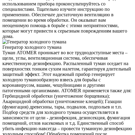
использованием прибора проконсультируйтесь со
специалистами. Тщательно изучите инструкцию по
применению. Обеспечьте достаточную вентиляцию в
помещении во время обработки. Он оказыват вам
неоценимую помощь в борьбе с этими неприятностями,
которые могут привести к серьезным повреждениям вашего
дома.
Генератор холодного тумана
Туман ATOMER проникает во все труднодоступные места –
щели, углы, вентиляционная система, обеспечивая
качественную дезинфекцию. Распыленный туман оседает на
поверхностях тонким сухим налетом, гарантируя длительный
защитный эффект. Этот надежный прибор генерирует
холодную туманообразную взвесь для борьбы с
коронавирусом, вшами, чешуйницами и другими
патогенными организмами. ATOMER применяется также для:
Гербицидной обработки (уничтожение борщевика);
Акарицидной обработки (уничтожение клещей); Газации
(фумигация) древесины, тары, подвалов, подпольев и т.п.
Подбор средств для холодного тумана осуществляется в
зависимости от цели - дезинфекция, дезинсекция, фумигация
помещений, отлов насекомых и т.д. Единственный способ
убить инфекцию навсегда – провести туманную дезинфекцию
холодным способом! Обработка помещений после