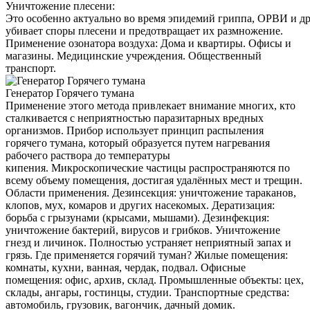
Уничтожение плесени:
Это особенно актуально во время эпидемий гриппа, ОРВИ и д
убивает споры плесени и предотвращает их размножение.
Применение озонатора воздуха: Дома и квартиры. Офисы и
магазины. Медицинские учреждения. Общественный
транспорт.
Генератор Горячего тумана
Применение этого метода привлекает внимание многих, кто
сталкивается с неприятностью паразитарных вредных
организмов. Прибор использует принцип распыления
горячего тумана, который образуется путем нагревания
рабочего раствора до температуры
кипения. Микроскопические частицы распространяются по
всему объему помещения, достигая удалённых мест и трещин.
Области применения. Дезинсекция: уничтожение тараканов,
клопов, мух, комаров и других насекомых. Дератизация:
борьба с грызунами (крысами, мышами). Дезинфекция:
уничтожение бактерий, вирусов и грибков. Уничтожение
гнезд и личинок. Полностью устраняет неприятный запах и
грязь. Где применяется горячий туман? Жилые помещения:
комнаты, кухни, ванная, чердак, подвал. Офисные
помещения: офис, архив, склад. Промышленные объекты: цех,
склады, ангары, гостинцы, студии. Транспортные средства:
автомобиль, грузовик, вагончик, дачный домик.