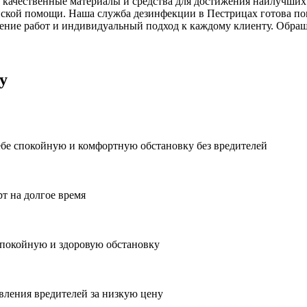
 качественные материалы и средства для достижения наилучших 
ской помощи. Наша служба дезинфекции в Пестрицах готова пом
ние работ и индивидуальный подход к каждому клиенту. Обраща
у
ебе спокойную и комфортную обстановку без вредителей
рт на долгое время
спокойную и здоровую обстановку
вления вредителей за низкую цену