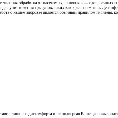
тственная обработка от насекомых, включая кожеедов, осиных г
ция для уничтожения грызунов, таких как крысы и мыши. Дезин
абота о нашем здоровье является обычным правилом гигиены, к
ставив лишнего дискомфорта и не подвергая Ваше здоровье опас