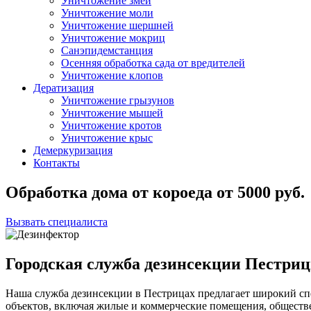
Уничтожение змей
Уничтожение моли
Уничтожение шершней
Уничтожение мокриц
Санэпидемстанция
Осенняя обработка сада от вредителей
Уничтожение клопов
Дератизация
Уничтожение грызунов
Уничтожение мышей
Уничтожение кротов
Уничтожение крыс
Демеркуризация
Контакты
Обработка дома от короеда
от
5000
руб.
Вызвать специалиста
Городская служба дезинсекции Пестри
Наша служба дезинсекции в Пестрицах предлагает широкий сп
объектов, включая жилые и коммерческие помещения, общест