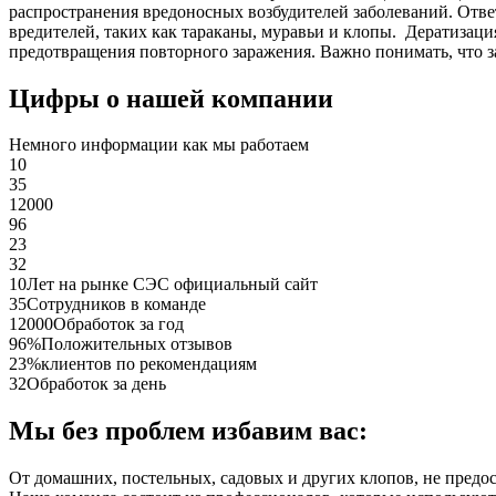
распространения вредоносных возбудителей заболеваний. Отве
вредителей, таких как тараканы, муравьи и клопы. Дератиза
предотвращения повторного заражения. Важно понимать, что з
Цифры о нашей компании
Немного информации как мы работаем
10
35
12000
96
23
32
10
Лет на рынке СЭС официальный сайт
35
Сотрудников в команде
12000
Обработок за год
96%
Положительных отзывов
23%
клиентов по рекомендациям
32
Обработок за день
Мы без проблем избавим вас:
От домашних, постельных, садовых и других клопов, не предо