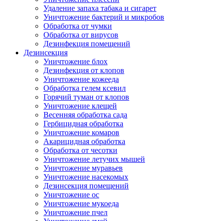
Удаление запаха табака и сигарет
Уничтожение бактерий и микробов
Обработка от чумки
Обработка от вирусов
Дезинфекция помещений
Дезинсекция
Уничтожение блох
Дезинфекция от клопов
Уничтожение кожееда
Обработка гелем ксевил
Горячий туман от клопов
Уничтожение клещей
Весенняя обработка сада
Гербицидная обработка
Уничтожение комаров
Акарицидная обработка
Обработка от чесотки
Уничтожение летучих мышей
Уничтожение муравьев
Уничтожение насекомых
Дезинсекция помещений
Уничтожение ос
Уничтожение мукоеда
Уничтожение пчел