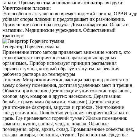
запахи. Преимущества использования озонатора воздуха:
Уничтожение плесени:
Это особенно актуально во время эпидемий гриппа, ОРВИ и д
убивает споры плесени и предотвращает их размножение.
Применение озонатора воздуха: Дома и квартиры. Офисы и
магазины. Медицинские учреждения. Общественный
транспорт.
Генератор Горячего тумана
Применение этого метода привлекает внимание многих, кто
сталкивается с неприятностью паразитарных вредных
организмов. Прибор использует принцип распыления
горячего тумана, который образуется путем нагревания
рабочего раствора до температуры
кипения. Микроскопические частицы распространяются по
всему объему помещения, достигая удалённых мест и трещин.
Области применения. Дезинсекция: уничтожение тараканов,
клопов, мух, комаров и других насекомых. Дератизация:
борьба с грызунами (крысами, мышами). Дезинфекция:
уничтожение бактерий, вирусов и грибков. Уничтожение
гнезд и личинок. Полностью устраняет неприятный запах и
грязь. Где применяется горячий туман? Жилые помещения:
комнаты, кухни, ванная, чердак, подвал. Офисные
помещения: офис, архив, склад. Промышленные объекты: цех,
склады, ангары, гостинцы, студии. Транспортные средства: