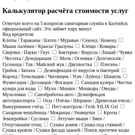
Калькулятор расчёта стоимости услуг
Ответьте всего на 5 вопросов санитарная служба в Балтийск
официальный сайт. Это займет пару минут
Вид вредителя:
Клопы / Тараканы / Блохи / Муравьи / Сеноед / Кожеед
Мыши палёвки / Крысы/ Грызуны
Клещи / Комары /
Сверчки / Пауки / Гнус
Бактерии / Вирусы / Лишай / Чумка
/ Чесотка / Дезодорация
Моль / Огневки / Долгоносик /
Гусеница / Тля / Майский жук / Двухвостка
Плесень /
Грибок / Запахи
Дезинфекция от вирусов и бактерий
Короед / Точильщик / Часовщик / Усач / Лубоед / Шашель
Фумигация / Дегазация / Фогация
Санация кулера / Чистка
кулера для воды
Мухи / Мошки / Мошкара / Оводы /
Мухоловки
Санобработка авто / Дезинфекция
автотранспорта
Осы / Пчёлы / Шершни / Древесная пчела /
Выкуривание гнёзд
Пест-контроль / ГелЬ XILIX Gel
Сахарная чешуйница / Мокрицы / Уховертки
Кроты /
Землеройки / Суслики
Летучие мыши / Змеи /
Отпугивание птиц
Сушка домов / Сушка под стяжкой /
Сушка кровли / Сушка фасада зданий / Поиск протечек воды