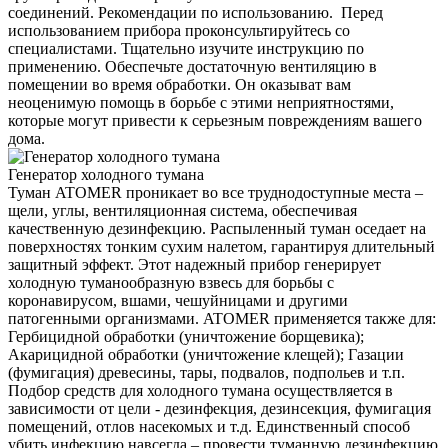
соединений. Рекомендации по использованию. Перед
использованием прибора проконсультируйтесь со
специалистами. Тщательно изучите инструкцию по
применению. Обеспечьте достаточную вентиляцию в
помещении во время обработки. Он оказыват вам
неоценимую помощь в борьбе с этими неприятностями,
которые могут привести к серьезным повреждениям вашего
дома.
Генератор холодного тумана
Туман ATOMER проникает во все труднодоступные места –
щели, углы, вентиляционная система, обеспечивая
качественную дезинфекцию. Распыленный туман оседает на
поверхностях тонким сухим налетом, гарантируя длительный
защитный эффект. Этот надежный прибор генерирует
холодную туманообразную взвесь для борьбы с
коронавирусом, вшами, чешуйницами и другими
патогенными организмами. ATOMER применяется также для:
Гербицидной обработки (уничтожение борщевика);
Акарицидной обработки (уничтожение клещей); Газации
(фумигация) древесины, тары, подвалов, подпольев и т.п.
Подбор средств для холодного тумана осуществляется в
зависимости от цели - дезинфекция, дезинсекция, фумигация
помещений, отлов насекомых и т.д. Единственный способ
убить инфекцию навсегда – провести туманную дезинфекцию