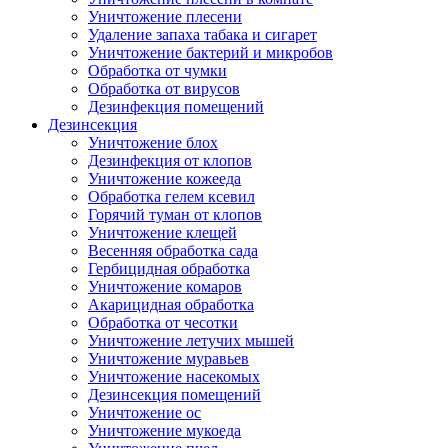
Уничтожение плесени
Удаление запаха табака и сигарет
Уничтожение бактерий и микробов
Обработка от чумки
Обработка от вирусов
Дезинфекция помещений
Дезинсекция
Уничтожение блох
Дезинфекция от клопов
Уничтожение кожееда
Обработка гелем ксевил
Горячий туман от клопов
Уничтожение клещей
Весенняя обработка сада
Гербицидная обработка
Уничтожение комаров
Акарицидная обработка
Обработка от чесотки
Уничтожение летучих мышей
Уничтожение муравьев
Уничтожение насекомых
Дезинсекция помещений
Уничтожение ос
Уничтожение мукоеда