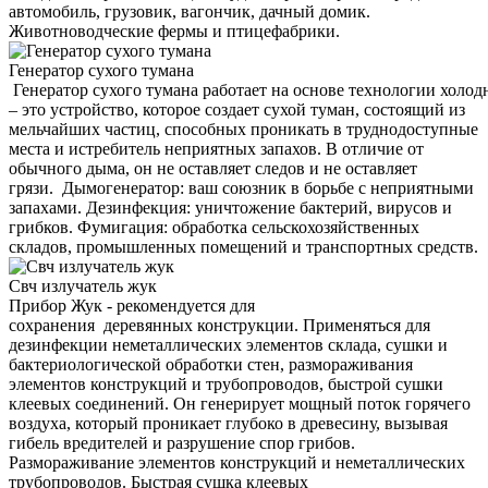
автомобиль, грузовик, вагончик, дачный домик.
Животноводческие фермы и птицефабрики.
Генератор сухого тумана
Генератор сухого тумана работает на основе технологии холод
– это устройство, которое создает сухой туман, состоящий из
мельчайших частиц, способных проникать в труднодоступные
места и истребитель неприятных запахов. В отличие от
обычного дыма, он не оставляет следов и не оставляет
грязи. Дымогенератор: ваш союзник в борьбе с неприятными
запахами. Дезинфекция: уничтожение бактерий, вирусов и
грибков. Фумигация: обработка сельскохозяйственных
складов, промышленных помещений и транспортных средств.
Свч излучатель жук
Прибор Жук - рекомендуется для
сохранения деревянных конструкции. Применяться для
дезинфекции неметаллических элементов склада, сушки и
бактериологической обработки стен, размораживания
элементов конструкций и трубопроводов, быстрой сушки
клеевых соединений. Он генерирует мощный поток горячего
воздуха, который проникает глубоко в древесину, вызывая
гибель вредителей и разрушение спор грибов.
Размораживание элементов конструкций и неметаллических
трубопроводов. Быстрая сушка клеевых