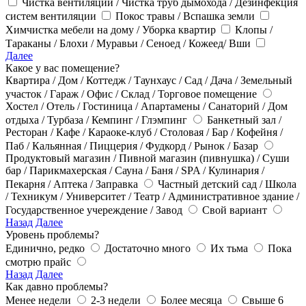
Чистка вентиляции / Чистка труб дымохода / Дезинфекция
систем вентиляции
Покос травы / Вспашка земли
Химчистка мебели на дому / Уборка квартир
Клопы /
Тараканы / Блохи / Муравьи / Сеноед / Кожеед/ Вши
Далее
Какое у вас помещение?
Квартира / Дом / Коттедж / Таунхаус / Сад / Дача / Земельный
участок / Гараж / Офис / Склад / Торговое помещение
Хостел / Отель / Гостиница / Апартамены / Санаторий / Дом
отдыха / Турбаза / Кемпинг / Глэмпинг
Банкетный зал /
Ресторан / Кафе / Караоке-клуб / Столовая / Бар / Кофейня /
Паб / Кальянная / Пиццерия / Фудкорд / Рынок / Базар
Продуктовый магазин / Пивной магазин (пивнушка) / Суши
бар / Парикмахерская / Сауна / Баня / SPA / Кулинария /
Пекарня / Аптека / Заправка
Частный детский сад / Школа
/ Техникум / Университет / Театр / Административное здание /
Государственное учереждение / Завод
Свой вариант
Назад
Далее
Уровень проблемы?
Единично, редко
Достаточно много
Их тьма
Пока
смотрю прайс
Назад
Далее
Как давно проблемы?
Менее недели
2-3 недели
Более месяца
Свыше 6