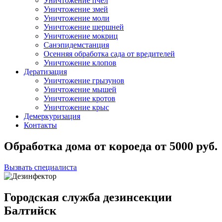
Уничтожение пчел
Уничтожение змей
Уничтожение моли
Уничтожение шершней
Уничтожение мокриц
Санэпидемстанция
Осенняя обработка сада от вредителей
Уничтожение клопов
Дератизация
Уничтожение грызунов
Уничтожение мышей
Уничтожение кротов
Уничтожение крыс
Демеркуризация
Контакты
Обработка дома от короеда
от
5000
руб.
Вызвать специалиста
Городская служба дезинсекции
Балтийск