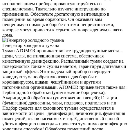
использованием прибора проконсультируйтесь со
специалистами. Тщательно изучите инструкцию по
применению. Обеспечьте достаточную вентиляцию в
помещении во время обработки. Он оказыват вам
неоценимую помощь в борьбе с этими неприятностями,
которые могут привести к серьезным повреждениям вашего
дома.
Генератор холодного тумана
Туман ATOMER проникает во все труднодоступные места –
щели, углы, вентиляционная система, обеспечивая
качественную дезинфекцию. Распыленный туман оседает на
поверхностях тонким сухим налетом, гарантируя длительный
защитный эффект. Этот надежный прибор генерирует
холодную туманообразную взвесь для борьбы с
коронавирусом, вшами, чешуйницами и другими
патогенными организмами. ATOMER применяется также для:
Гербицидной обработки (уничтожение борщевика);
Акарицидной обработки (уничтожение клещей); Газации
(фумигация) древесины, тары, подвалов, подпольев и т.п.
Подбор средств для холодного тумана осуществляется в
зависимости от цели - дезинфекция, дезинсекция, фумигация
помещений, отлов насекомых и т.д. Единственный способ
убить инфекцию навсегда – провести туманную дезинфекцию
холодным способом! Обработка помещений после