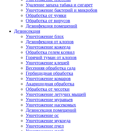
Удаление запаха табака и сигарет
Уничтожение бактерий и микробов
Обработка от чумки
Обработка от вирусов
Дезинфекция помещений
Дезинсекция
Уничтожение блох
Дезинфекция от клопов
Уничтожение кожееда
Обработка гелем ксевил
Горячий туман от клопов
Уничтожение клещей
Весенняя обработка сада
Гербицидная обработка
Уничтожение комаров
Акарицидная обработка
Обработка от чесотки
Уничтожение летучих мышей
Уничтожение муравьев
Уничтожение насекомых
Дезинсекция помещений
Уничтожение ос
Уничтожение мукоеда
Уничтожение пчел