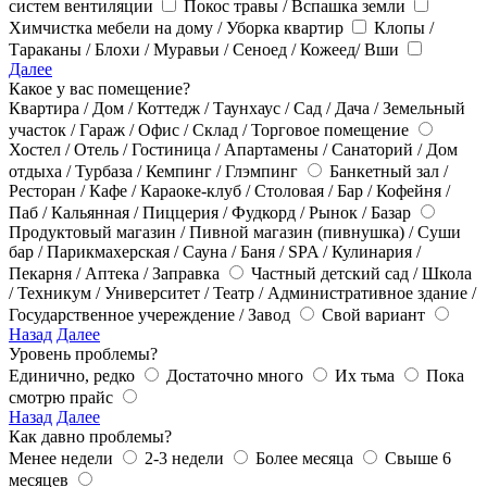
систем вентиляции
Покос травы / Вспашка земли
Химчистка мебели на дому / Уборка квартир
Клопы /
Тараканы / Блохи / Муравьи / Сеноед / Кожеед/ Вши
Далее
Какое у вас помещение?
Квартира / Дом / Коттедж / Таунхаус / Сад / Дача / Земельный
участок / Гараж / Офис / Склад / Торговое помещение
Хостел / Отель / Гостиница / Апартамены / Санаторий / Дом
отдыха / Турбаза / Кемпинг / Глэмпинг
Банкетный зал /
Ресторан / Кафе / Караоке-клуб / Столовая / Бар / Кофейня /
Паб / Кальянная / Пиццерия / Фудкорд / Рынок / Базар
Продуктовый магазин / Пивной магазин (пивнушка) / Суши
бар / Парикмахерская / Сауна / Баня / SPA / Кулинария /
Пекарня / Аптека / Заправка
Частный детский сад / Школа
/ Техникум / Университет / Театр / Административное здание /
Государственное учереждение / Завод
Свой вариант
Назад
Далее
Уровень проблемы?
Единично, редко
Достаточно много
Их тьма
Пока
смотрю прайс
Назад
Далее
Как давно проблемы?
Менее недели
2-3 недели
Более месяца
Свыше 6
месяцев