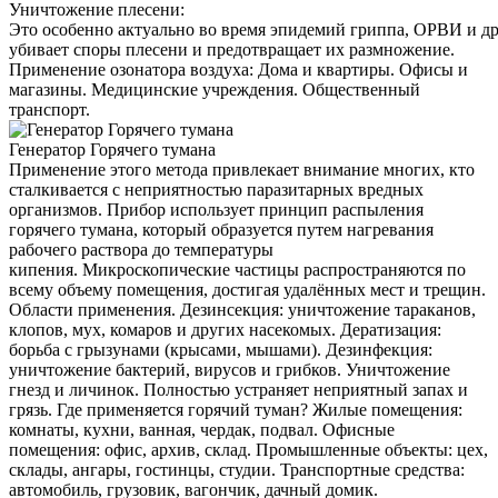
Уничтожение плесени:
Это особенно актуально во время эпидемий гриппа, ОРВИ и д
убивает споры плесени и предотвращает их размножение.
Применение озонатора воздуха: Дома и квартиры. Офисы и
магазины. Медицинские учреждения. Общественный
транспорт.
Генератор Горячего тумана
Применение этого метода привлекает внимание многих, кто
сталкивается с неприятностью паразитарных вредных
организмов. Прибор использует принцип распыления
горячего тумана, который образуется путем нагревания
рабочего раствора до температуры
кипения. Микроскопические частицы распространяются по
всему объему помещения, достигая удалённых мест и трещин.
Области применения. Дезинсекция: уничтожение тараканов,
клопов, мух, комаров и других насекомых. Дератизация:
борьба с грызунами (крысами, мышами). Дезинфекция:
уничтожение бактерий, вирусов и грибков. Уничтожение
гнезд и личинок. Полностью устраняет неприятный запах и
грязь. Где применяется горячий туман? Жилые помещения:
комнаты, кухни, ванная, чердак, подвал. Офисные
помещения: офис, архив, склад. Промышленные объекты: цех,
склады, ангары, гостинцы, студии. Транспортные средства:
автомобиль, грузовик, вагончик, дачный домик.