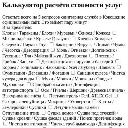
Калькулятор расчёта стоимости услуг
Ответьте всего на 5 вопросов санитарная служба в Кокошкине
официальный сайт. Это займет пару минут
Вид вредителя:
Клопы / Тараканы / Блохи / Муравьи / Сеноед / Кожеед
Мыши палёвки / Крысы/ Грызуны
Клещи / Комары /
Сверчки / Пауки / Гнус
Бактерии / Вирусы / Лишай / Чумка
/ Чесотка / Дезодорация
Моль / Огневки / Долгоносик /
Гусеница / Тля / Майский жук / Двухвостка
Плесень /
Грибок / Запахи
Дезинфекция от вирусов и бактерий
Короед / Точильщик / Часовщик / Усач / Лубоед / Шашель
Фумигация / Дегазация / Фогация
Санация кулера / Чистка
кулера для воды
Мухи / Мошки / Мошкара / Оводы /
Мухоловки
Санобработка авто / Дезинфекция
автотранспорта
Осы / Пчёлы / Шершни / Древесная пчела /
Выкуривание гнёзд
Пест-контроль / ГелЬ XILIX Gel
Сахарная чешуйница / Мокрицы / Уховертки
Кроты /
Землеройки / Суслики
Летучие мыши / Змеи /
Отпугивание птиц
Сушка домов / Сушка под стяжкой /
Сушка кровли / Сушка фасада зданий / Поиск протечек воды
Чистка вентиляции / Чистка труб дымохода / Дезинфекция