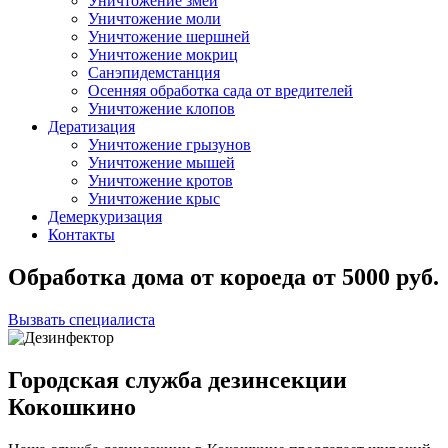
Уничтожение змей
Уничтожение моли
Уничтожение шершней
Уничтожение мокриц
Санэпидемстанция
Осенняя обработка сада от вредителей
Уничтожение клопов
Дератизация
Уничтожение грызунов
Уничтожение мышей
Уничтожение кротов
Уничтожение крыс
Демеркуризация
Контакты
Обработка дома от короеда
от
5000
руб.
Вызвать специалиста
Городская служба дезинсекции
Кокошкино