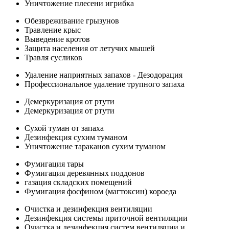
Уничтожение плесени игрибка
Обезвреживание грызунов
Травление крыс
Выведение кротов
Защита населения от летучих мышей
Травля сусликов
Удаление наприятных запахов - Дезодорация
Профессиональное удаление трупного запаха
Демеркуризация от ртути
Демеркуризация от ртути
Сухой туман от запаха
Дезинфекция сухим туманом
Уничтожение тараканов сухим туманом
Фумигация тары
Фумигация деревянных поддонов
газация складских помещений
Фумигация фосфином (магтоксин) короеда
Очистка и дезинфекция вентиляции
Дезинфекция системы приточной вентиляции
Очистка и дезинфекция систем вентиляции и