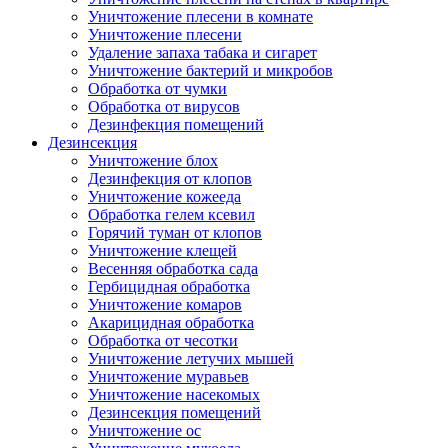
Уничтожение плесени в комнате
Уничтожение плесени
Удаление запаха табака и сигарет
Уничтожение бактерий и микробов
Обработка от чумки
Обработка от вирусов
Дезинфекция помещений
Дезинсекция
Уничтожение блох
Дезинфекция от клопов
Уничтожение кожееда
Обработка гелем ксевил
Горячий туман от клопов
Уничтожение клещей
Весенняя обработка сада
Гербицидная обработка
Уничтожение комаров
Акарицидная обработка
Обработка от чесотки
Уничтожение летучих мышей
Уничтожение муравьев
Уничтожение насекомых
Дезинсекция помещений
Уничтожение ос