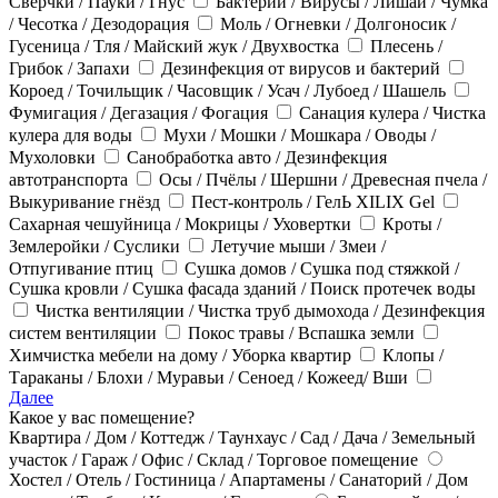
Сверчки / Пауки / Гнус
Бактерии / Вирусы / Лишай / Чумка
/ Чесотка / Дезодорация
Моль / Огневки / Долгоносик /
Гусеница / Тля / Майский жук / Двухвостка
Плесень /
Грибок / Запахи
Дезинфекция от вирусов и бактерий
Короед / Точильщик / Часовщик / Усач / Лубоед / Шашель
Фумигация / Дегазация / Фогация
Санация кулера / Чистка
кулера для воды
Мухи / Мошки / Мошкара / Оводы /
Мухоловки
Санобработка авто / Дезинфекция
автотранспорта
Осы / Пчёлы / Шершни / Древесная пчела /
Выкуривание гнёзд
Пест-контроль / ГелЬ XILIX Gel
Сахарная чешуйница / Мокрицы / Уховертки
Кроты /
Землеройки / Суслики
Летучие мыши / Змеи /
Отпугивание птиц
Сушка домов / Сушка под стяжкой /
Сушка кровли / Сушка фасада зданий / Поиск протечек воды
Чистка вентиляции / Чистка труб дымохода / Дезинфекция
систем вентиляции
Покос травы / Вспашка земли
Химчистка мебели на дому / Уборка квартир
Клопы /
Тараканы / Блохи / Муравьи / Сеноед / Кожеед/ Вши
Далее
Какое у вас помещение?
Квартира / Дом / Коттедж / Таунхаус / Сад / Дача / Земельный
участок / Гараж / Офис / Склад / Торговое помещение
Хостел / Отель / Гостиница / Апартамены / Санаторий / Дом