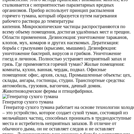
сталкивается с неприятностью паразитарных вредных
организмов. Прибор использует принцип распыления
горячего тумана, который образуется путем нагревания
рабочего раствора до температуры
кипения. Микроскопические частицы распространяются по
всему объему помещения, достигая удалённых мест и трещин.
Области применения. Дезинсекция: уничтожение тараканов,
клопов, мух, комаров и других насекомых. Дератизация:
борьба с грызунами (крысами, мышами). Дезинфекция:
уничтожение бактерий, вирусов и грибков. Уничтожение
гнезд и личинок. Полностью устраняет неприятный запах и
грязь. Где применяется горячий туман? Жилые помещения:
комнаты, кухни, ванная, чердак, подвал. Офисные
помещения: офис, архив, склад. Промышленные объекты: цех,
склады, ангары, гостинцы, студии. Транспортные средства:
автомобиль, грузовик, вагончик, дачный домик.
Животноводческие фермы и птицефабрики.
Генератор сухого тумана
Генератор сухого тумана работает на основе технологии холод
– это устройство, которое создает сухой туман, состоящий из
мельчайших частиц, способных проникать в труднодоступные
места и истребитель неприятных запахов. В отличие от
обычного дыма, он не оставляет следов и не оставляет