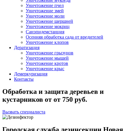
Уничтожение мукоеда
Уничтожение пчел
Уничтожение змей
Уничтожение моли
Уничтожение шершней
Уничтожение мокриц
Санэпидемстанция
Осенняя обработка сада от вредителей
Уничтожение клопов
Дератизация
Уничтожение грызунов
Уничтожение мышей
Уничтожение кротов
Уничтожение крыс
Демеркуризация
Контакты
Обработка и защита деревьев и
кустарников
от
от 750
руб.
Вызвать специалиста
Городская служба дезинсекции Новая