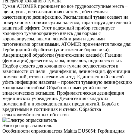
Генератор холодного тумана
Туман ATOMER проникает во все труднодоступные места –
щели, углы, вентиляционная система, обеспечивая
качественную дезинфекцию. Распыленный туман оседает на
поверхностях тонким сухим налетом, гарантируя длительный
защитный эффект. Этот надежный прибор генерирует
холодную туманообразную взвесь для борьбы с
коронавирусом, вшами, чешуйницами и другими
патогенными организмами. ATOMER применяется также для:
Гербицидной обработки (уничтожение борщевика);
Акарицидной обработки (уничтожение клещей); Газации
(фумигация) древесины, тары, подвалов, подпольев и т.п.
Подбор средств для холодного тумана осуществляется в
зависимости от цели - дезинфекция, дезинсекция, фумигация
помещений, отлов насекомых и т.д. Единственный способ
убить инфекцию навсегда – провести туманную дезинфекцию
холодным способом! Обработка помещений после
эпидемических вспышек. Профилактическая дезинфекция
медицинских учреждений. Дезинсекция складских
помещений и производственных предприятий. Борьба с
вредителями в гостиницах и отелях. Обработка
сельскохозяйственных объектов.
Электро опрыскиватель
Особенности опрыскивателя Makita DUS054: Гербицидная