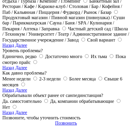
отдыха / Турбаза / Кемпинг / Глэмпинг
Банкетный зал /
Ресторан / Кафе / Караоке-клуб / Столовая / Бар / Кофейня /
Паб / Кальянная / Пиццерия / Фудкорд / Рынок / Базар
Продуктовый магазин / Пивной магазин (пивнушка) / Суши
бар / Парикмахерская / Сауна / Баня / SPA / Кулинария /
Пекарня / Аптека / Заправка
Частный детский сад / Школа
/ Техникум / Университет / Театр / Административное здание /
Государственное учереждение / Завод
Свой вариант
Назад
Далее
Уровень проблемы?
Единично, редко
Достаточно много
Их тьма
Пока
смотрю прайс
Назад
Далее
Как давно проблемы?
Менее недели
2-3 недели
Более месяца
Свыше 6
месяцев
Назад
Далее
Обрабатывали объект ранее от санпединстанция?
Да. самостоятельно
Да, компании обрабатывающие
Нет
Назад
Далее
Позвоните, чтобы уточнить стоимость
Позвонить