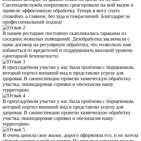
Санэпидемслужба оперативно среагировали на мой вызов и
провели эффективную обработку. Теперь я могу спать
спокойно, а главное, без зуда и покраснений. Благодарю за
профессиональный подход!
В нашем ресторане постоянно скапливались тараканы из
соседних нежилых помещений. Дезобработка заключили с
нами договор на регулярную обработку, что позволило нам
избавиться от вредителей и поддерживать высокий уровень
санитарной безопасности.
В приусадебном участке у нас была проблема с борщевиком,
который портил внешний вид и представлял угрозу для
здоровья. В санинспекции провели химическую обработку
участка, ликвидировав сорняки и обезопасив нашу
территорию.
В приусадебном участке у нас была проблема с борщевиком,
который портил внешний вид и представлял угрозу для
здоровья. В санинспекции провели химическую обработку
участка, ликвидировав сорняки и обезопасив нашу
территорию.
Я очень ценила свое жилье, дорого оформляла его, и не хотела
убивать цветок какой-то химия. Но муравьи заползли между