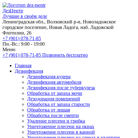
ДезЦентр
Лучшие в своём деле
Ленинградская обл., Волховский р-н, Новоладожское
городское поселение, Новая Ладога, наб. Ладожской
Флотилии, 26
+7 (901) 078-71-85
Пн.-Вс.: 9:00 - 19:00
Меню
+7 (901) 078-71-85
Позвонить бесплатно
Главная
Дезинфекция
Дезинфекция кулера
Дезинфекция автомобиля
Дезинфекция после туберкулеза
Обработка от запаха мочи
Дезодорация помещений
Обработка от запаха старости
Обработка от лишая
Обработка после смерти
Удаление плесени и грибка
Уничтожение плесени на окнах
Уничтожение плесени в ванной
Уничтожение плесени на стенах в квартире