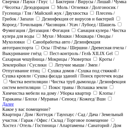
Сверчки / Пауки / Гнус
Бактерии / Вирусы / Лишай / Чумка
/ Чесотка / Дезодорация
Моль / Огневки / Долгоносик /
Гусеница / Тля / Майский жук / Двухвостка
Плесень /
Грибок / Запахи
Дезинфекция от вирусов и бактерий
Короед / Точильщик / Часовщик / Усач / Лубоед / Шашель
Фумигация / Дегазация / Фогация
Санация кулера / Чистка
кулера для воды
Мухи / Мошки / Мошкара / Оводы /
Мухоловки
Санобработка авто / Дезинфекция
автотранспорта
Осы / Пчёлы / Шершни / Древесная пчела /
Выкуривание гнёзд
Пест-контроль / ГелЬ XILIX Gel
Сахарная чешуйница / Мокрицы / Уховертки
Кроты /
Землеройки / Суслики
Летучие мыши / Змеи /
Отпугивание птиц
Сушка домов / Сушка под стяжкой /
Сушка кровли / Сушка фасада зданий / Поиск протечек воды
Чистка вентиляции / Чистка труб дымохода / Дезинфекция
систем вентиляции
Покос травы / Вспашка земли
Химчистка мебели на дому / Уборка квартир
Клопы /
Тараканы / Блохи / Муравьи / Сеноед / Кожеед/ Вши
Далее
Какое у вас помещение?
Квартира / Дом / Коттедж / Таунхаус / Сад / Дача / Земельный
участок / Гараж / Офис / Склад / Торговое помещение
Хостел / Отель / Гостиница / Апартамены / Санаторий / Дом