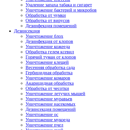
Удаление запаха табака и сигарет
Уничтожение бактерий и микробов
Обработка от чумки
Обработка от вирусов
Дезинфекция помещений
Дезинсекция
Уничтожение блох
Дезинфекция от клопов
Уничтожение кожееда
Обработка гелем ксевил
Горячий туман от клопов
Уничтожение клещей
Весенняя обработка сада
Гербицидная обработка
Уничтожение комаров
Акарицидная обработка
Обработка от чесотки
Уничтожение летучих мышей
Уничтожение муравьев
Уничтожение насекомых
Дезинсекция помещений
Уничтожение ос
Уничтожение мукоеда
Уничтожение пчел