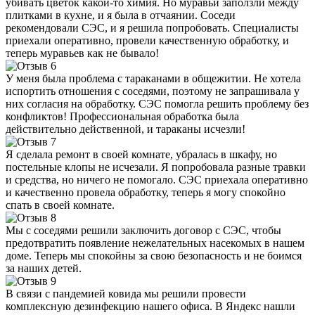
убивать цветок какой-то химия. Но муравьи заползли между
плитками в кухне, и я была в отчаянии. Соседи
рекомендовали СЭС, и я решила попробовать. Специалисты
приехали оперативно, провели качественную обработку, и
теперь муравьев как не бывало!
У меня была проблема с тараканами в общежитии. Не хотела
испортить отношения с соседями, поэтому не запрашивала у
них согласия на обработку. СЭС помогла решить проблему без
конфликтов! Профессиональная обработка была
действительно действенной, и тараканы исчезли!
Я сделала ремонт в своей комнате, убралась в шкафу, но
постельные клопы не исчезали. Я попробовала разные травки
и средства, но ничего не помогало. СЭС приехала оперативно
и качественно провела обработку, теперь я могу спокойно
спать в своей комнате.
Мы с соседями решили заключить договор с СЭС, чтобы
предотвратить появление нежелательных насекомых в нашем
доме. Теперь мы спокойны за свою безопасность и не боимся
за наших детей.
В связи с пандемией ковида мы решили провести
комплексную дезинфекцию нашего офиса. В Яндекс нашли