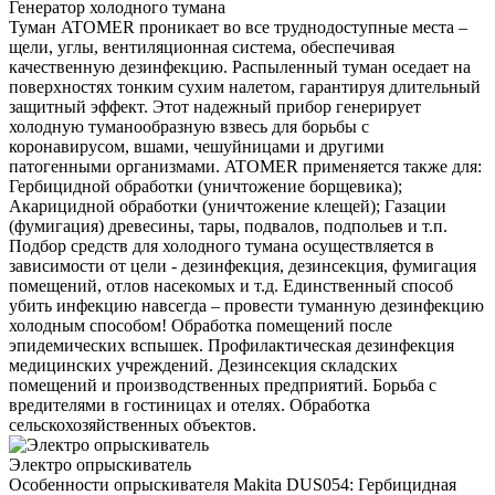
Генератор холодного тумана
Туман ATOMER проникает во все труднодоступные места –
щели, углы, вентиляционная система, обеспечивая
качественную дезинфекцию. Распыленный туман оседает на
поверхностях тонким сухим налетом, гарантируя длительный
защитный эффект. Этот надежный прибор генерирует
холодную туманообразную взвесь для борьбы с
коронавирусом, вшами, чешуйницами и другими
патогенными организмами. ATOMER применяется также для:
Гербицидной обработки (уничтожение борщевика);
Акарицидной обработки (уничтожение клещей); Газации
(фумигация) древесины, тары, подвалов, подпольев и т.п.
Подбор средств для холодного тумана осуществляется в
зависимости от цели - дезинфекция, дезинсекция, фумигация
помещений, отлов насекомых и т.д. Единственный способ
убить инфекцию навсегда – провести туманную дезинфекцию
холодным способом! Обработка помещений после
эпидемических вспышек. Профилактическая дезинфекция
медицинских учреждений. Дезинсекция складских
помещений и производственных предприятий. Борьба с
вредителями в гостиницах и отелях. Обработка
сельскохозяйственных объектов.
Электро опрыскиватель
Особенности опрыскивателя Makita DUS054: Гербицидная