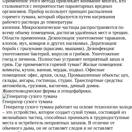
Применение этого метода привлекает внимание многих, кто
сталкивается с неприятностью паразитарных вредных
организмов. Прибор использует принцип распыления
горячего тумана, который образуется путем нагревания
рабочего раствора до температуры
кипения. Микроскопические частицы распространяются по
всему объему помещения, достигая удалённых мест и трещин.
Области применения. Дезинсекция: уничтожение тараканов,
клопов, мух, комаров и других насекомых. Дератизация:
борьба с грызунами (крысами, мышами). Дезинфекция:
уничтожение бактерий, вирусов и грибков. Уничтожение
гнезд и личинок. Полностью устраняет неприятный запах и
грязь. Где применяется горячий туман? Жилые помещения:
комнаты, кухни, ванная, чердак, подвал. Офисные
помещения: офис, архив, склад. Промышленные объекты: цех,
склады, ангары, гостинцы, студии. Транспортные средства:
автомобиль, грузовик, вагончик, дачный домик.
Животноводческие фермы и птицефабрики.
Генератор сухого тумана
Генератор сухого тумана работает на основе технологии холод
– это устройство, которое создает сухой туман, состоящий из
мельчайших частиц, способных проникать в труднодоступные
места и истребитель неприятных запахов. В отличие от
обычного дыма, он не оставляет следов и не оставляет