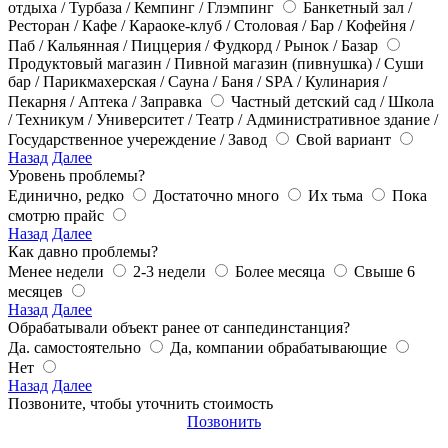
отдыха / Турбаза / Кемпинг / Глэмпинг
Банкетный зал /
Ресторан / Кафе / Караоке-клуб / Столовая / Бар / Кофейня /
Паб / Кальянная / Пиццерия / Фудкорд / Рынок / Базар
Продуктовый магазин / Пивной магазин (пивнушка) / Суши
бар / Парикмахерская / Сауна / Баня / SPA / Кулинария /
Пекарня / Аптека / Заправка
Частный детский сад / Школа
/ Техникум / Университет / Театр / Административное здание /
Государственное учереждение / Завод
Свой вариант
Назад
Далее
Уровень проблемы?
Единично, редко
Достаточно много
Их тьма
Пока
смотрю прайс
Назад
Далее
Как давно проблемы?
Менее недели
2-3 недели
Более месяца
Свыше 6
месяцев
Назад
Далее
Обрабатывали объект ранее от санпединстанция?
Да. самостоятельно
Да, компании обрабатывающие
Нет
Назад
Далее
Позвоните, чтобы уточнить стоимость
Позвонить