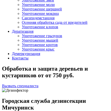
Уничтожение змей
Уничтожение моли
Уничтожение шершней
Уничтожение мокриц
Санэпидемстанция
Осенняя обработка сада от вредителей
Уничтожение клопов
Дератизация
Уничтожение грызунов
Уничтожение мышей
Уничтожение кротов
Уничтожение крыс
Демеркуризация
Контакты
Обработка и защита деревьев и
кустарников
от
от 750
руб.
Вызвать специалиста
Городская служба дезинсекции
Мичуринск