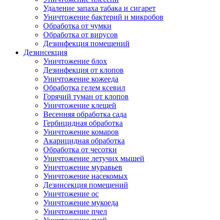
Удаление запаха табака и сигарет
Уничтожение бактерий и микробов
Обработка от чумки
Обработка от вирусов
Дезинфекция помещений
Дезинсекция
Уничтожение блох
Дезинфекция от клопов
Уничтожение кожееда
Обработка гелем ксевил
Горячий туман от клопов
Уничтожение клещей
Весенняя обработка сада
Гербицидная обработка
Уничтожение комаров
Акарицидная обработка
Обработка от чесотки
Уничтожение летучих мышей
Уничтожение муравьев
Уничтожение насекомых
Дезинсекция помещений
Уничтожение ос
Уничтожение мукоеда
Уничтожение пчел