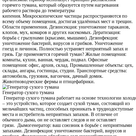
горячего тумана, который образуется путем нагревания
рабочего раствора до температуры
кипения. Микроскопические частицы распространяются по
всему объему помещения, достигая удалённых мест и трещин.
Области применения. Дезинсекция: уничтожение тараканов,
клопов, мух, комаров и других насекомых. Дератизация:
борьба с грызунами (крысами, мышами). Дезинфекция:
уничтожение бактерий, вирусов и грибков. Уничтожение
гнезд и личинок. Полностью устраняет неприятный запах и
грязь. Где применяется горячий туман? Жилые помещения:
комнаты, кухни, ванная, чердак, подвал. Офисные
помещения: офис, архив, склад. Промышленные объекты: цех,
склады, ангары, гостинцы, студии. Транспортные средства:
автомобиль, грузовик, вагончик, дачный домик.
Животноводческие фермы и птицефабрики.
Генератор сухого тумана
Генератор сухого тумана работает на основе технологии холод
– это устройство, которое создает сухой туман, состоящий из
мельчайших частиц, способных проникать в труднодоступные
места и истребитель неприятных запахов. В отличие от
обычного дыма, он не оставляет следов и не оставляет
грязи. Дымогенератор: ваш союзник в борьбе с неприятными
запахами. Дезинфекция: уничтожение бактерий, вирусов и