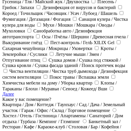
Гусеница / Тля / Майский жук / Двухвостка
Плесень /
Грибок / Запахи
Дезинфекция от вирусов и бактерий
Короед / Точильщик / Часовщик / Усач / Лубоед / Шашель
Фумигация / Дегазация / Фогация
Санация кулера / Чистка
кулера для воды
Мухи / Мошки / Мошкара / Оводы /
Мухоловки
Санобработка авто / Дезинфекция
автотранспорта
Осы / Пчёлы / Шершни / Древесная пчела /
Выкуривание гнёзд
Пест-контроль / ГелЬ XILIX Gel
Сахарная чешуйница / Мокрицы / Уховертки
Кроты /
Землеройки / Суслики
Летучие мыши / Змеи /
Отпугивание птиц
Сушка домов / Сушка под стяжкой /
Сушка кровли / Сушка фасада зданий / Поиск протечек воды
Чистка вентиляции / Чистка труб дымохода / Дезинфекция
систем вентиляции
Покос травы / Вспашка земли
Химчистка мебели на дому / Уборка квартир
Клопы /
Тараканы / Блохи / Муравьи / Сеноед / Кожеед/ Вши
Далее
Какое у вас помещение?
Квартира / Дом / Коттедж / Таунхаус / Сад / Дача / Земельный
участок / Гараж / Офис / Склад / Торговое помещение
Хостел / Отель / Гостиница / Апартамены / Санаторий / Дом
отдыха / Турбаза / Кемпинг / Глэмпинг
Банкетный зал /
Ресторан / Кафе / Караоке-клуб / Столовая / Бар / Кофейня /