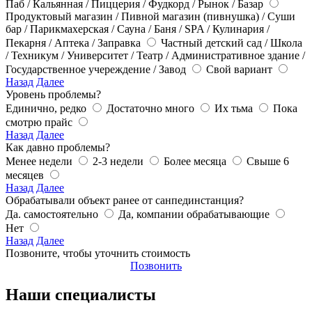
Паб / Кальянная / Пиццерия / Фудкорд / Рынок / Базар
Продуктовый магазин / Пивной магазин (пивнушка) / Суши
бар / Парикмахерская / Сауна / Баня / SPA / Кулинария /
Пекарня / Аптека / Заправка
Частный детский сад / Школа
/ Техникум / Университет / Театр / Административное здание /
Государственное учереждение / Завод
Свой вариант
Назад
Далее
Уровень проблемы?
Единично, редко
Достаточно много
Их тьма
Пока
смотрю прайс
Назад
Далее
Как давно проблемы?
Менее недели
2-3 недели
Более месяца
Свыше 6
месяцев
Назад
Далее
Обрабатывали объект ранее от санпединстанция?
Да. самостоятельно
Да, компании обрабатывающие
Нет
Назад
Далее
Позвоните, чтобы уточнить стоимость
Позвонить
Наши специалисты