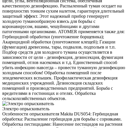
щели, углы, вентиляционная система, обеспечивая
качественную дезинфекцию. Распыленный туман оседает на
поверхностях тонким сухим налетом, гарантируя длительный
защитный эффект. Этот надежный прибор генерирует
холодную туманообразную взвесь для борьбы с
коронавирусом, вшами, чешуйницами и другими
патогенными организмами. ATOMER применяется также для:
Гербицидной обработки (уничтожение борщевика);
Акарицидной обработки (уничтожение клещей); Газации
(фумигация) древесины, тары, подвалов, подпольев и т.п.
Подбор средств для холодного тумана осуществляется в
зависимости от цели - дезинфекция, дезинсекция, фумигация
помещений, отлов насекомых и т.д. Единственный способ
убить инфекцию навсегда – провести туманную дезинфекцию
холодным способом! Обработка помещений после
эпидемических вспышек. Профилактическая дезинфекция
медицинских учреждений. Дезинсекция складских
помещений и производственных предприятий. Борьба с
вредителями в гостиницах и отелях. Обработка
сельскохозяйственных объектов.
Электро опрыскиватель
Особенности опрыскивателя Makita DUS054: Гербицидная
обработка: Распыление гербицидов для борьбы с сорняками.
Обработка пестицидами: Нанесение пестицидов на растения