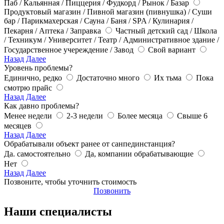
Паб / Кальянная / Пиццерия / Фудкорд / Рынок / Базар
Продуктовый магазин / Пивной магазин (пивнушка) / Суши
бар / Парикмахерская / Сауна / Баня / SPA / Кулинария /
Пекарня / Аптека / Заправка
Частный детский сад / Школа
/ Техникум / Университет / Театр / Административное здание /
Государственное учереждение / Завод
Свой вариант
Назад
Далее
Уровень проблемы?
Единично, редко
Достаточно много
Их тьма
Пока
смотрю прайс
Назад
Далее
Как давно проблемы?
Менее недели
2-3 недели
Более месяца
Свыше 6
месяцев
Назад
Далее
Обрабатывали объект ранее от санпединстанция?
Да. самостоятельно
Да, компании обрабатывающие
Нет
Назад
Далее
Позвоните, чтобы уточнить стоимость
Позвонить
Наши специалисты