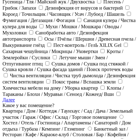
Гусеница / Тля / Майский жук / Двухвостка
Плесень /
Грибок / Запахи
Дезинфекция от вирусов и бактерий
Короед / Точильщик / Часовщик / Усач / Лубоед / Шашель
Фумигация / Дегазация / Фогация
Санация кулера / Чистка
кулера для воды
Мухи / Мошки / Мошкара / Оводы /
Мухоловки
Санобработка авто / Дезинфекция
автотранспорта
Осы / Пчёлы / Шершни / Древесная пчела /
Выкуривание гнёзд
Пест-контроль / ГелЬ XILIX Gel
Сахарная чешуйница / Мокрицы / Уховертки
Кроты /
Землеройки / Суслики
Летучие мыши / Змеи /
Отпугивание птиц
Сушка домов / Сушка под стяжкой /
Сушка кровли / Сушка фасада зданий / Поиск протечек воды
Чистка вентиляции / Чистка труб дымохода / Дезинфекция
систем вентиляции
Покос травы / Вспашка земли
Химчистка мебели на дому / Уборка квартир
Клопы /
Тараканы / Блохи / Муравьи / Сеноед / Кожеед/ Вши
Далее
Какое у вас помещение?
Квартира / Дом / Коттедж / Таунхаус / Сад / Дача / Земельный
участок / Гараж / Офис / Склад / Торговое помещение
Хостел / Отель / Гостиница / Апартамены / Санаторий / Дом
отдыха / Турбаза / Кемпинг / Глэмпинг
Банкетный зал /
Ресторан / Кафе / Караоке-клуб / Столовая / Бар / Кофейня /