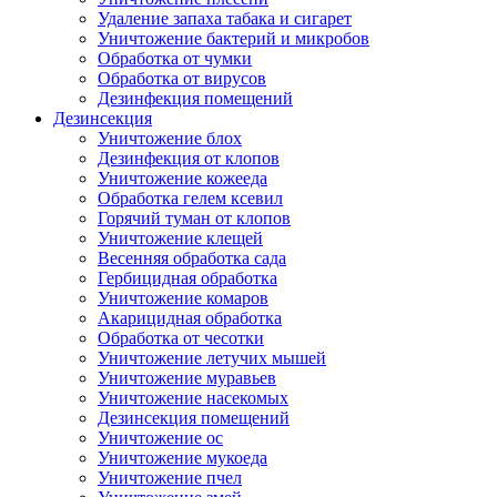
Удаление запаха табака и сигарет
Уничтожение бактерий и микробов
Обработка от чумки
Обработка от вирусов
Дезинфекция помещений
Дезинсекция
Уничтожение блох
Дезинфекция от клопов
Уничтожение кожееда
Обработка гелем ксевил
Горячий туман от клопов
Уничтожение клещей
Весенняя обработка сада
Гербицидная обработка
Уничтожение комаров
Акарицидная обработка
Обработка от чесотки
Уничтожение летучих мышей
Уничтожение муравьев
Уничтожение насекомых
Дезинсекция помещений
Уничтожение ос
Уничтожение мукоеда
Уничтожение пчел