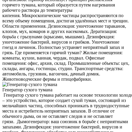
горячего тумана, который образуется путем нагревания
рабочего раствора до температуры
кипения. Микроскопические частицы распространяются по
всему объему помещения, достигая удалённых мест и трещин.
Области применения. Дезинсекция: уничтожение тараканов,
клопов, мух, комаров и других насекомых. Дератизация:
борьба с грызунами (крысами, мышами). Дезинфекция:
уничтожение бактерий, вирусов и грибков. Уничтожение
гнезд и личинок. Полностью устраняет неприятный запах и
грязь. Где применяется горячий туман? Жилые помещения:
комнаты, кухни, ванная, чердак, подвал. Офисные
помещения: офис, архив, склад. Промышленные объекты: цех,
склады, ангары, гостинцы, студии. Транспортные средства:
автомобиль, грузовик, вагончик, дачный домик.
Животноводческие фермы и птицефабрики.
Генератор сухого тумана
Генератор сухого тумана работает на основе технологии холод
– это устройство, которое создает сухой туман, состоящий из
мельчайших частиц, способных проникать в труднодоступные
места и истребитель неприятных запахов. В отличие от
обычного дыма, он не оставляет следов и не оставляет
грязи. Дымогенератор: ваш союзник в борьбе с неприятными
запахами. Дезинфекция: уничтожение бактерий, вирусов и