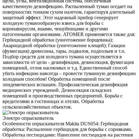
щели, углы, вентиляционная система, обеспечивая
качественную дезинфекцию. Распыленный туман оседает на
поверхностях тонким сухим налетом, гарантируя длительный
защитный эффект. Этот надежный прибор генерирует
холодную туманообразную взвесь для борьбы с
коронавирусом, вшами, чешуйницами и другими
патогенными организмами. ATOMER применяется также для:
Гербицидной обработки (уничтожение борщевика);
Акарицидной обработки (уничтожение клещей); Газации
(фумигация) древесины, тары, подвалов, подпольев и т.п.
Подбор средств для холодного тумана осуществляется в
зависимости от цели - дезинфекция, дезинсекция, фумигация
помещений, отлов насекомых и т.д. Единственный способ
убить инфекцию навсегда – провести туманную дезинфекцию
холодным способом! Обработка помещений после
эпидемических вспышек. Профилактическая дезинфекция
медицинских учреждений. Дезинсекция складских
помещений и производственных предприятий. Борьба с
вредителями в гостиницах и отелях. Обработка
сельскохозяйственных объектов.
Электро опрыскиватель
Особенности опрыскивателя Makita DUS054: Гербицидная
обработка: Распыление гербицидов для борьбы с сорняками.
Обработка пестицидами: Нанесение пестицидов на растения