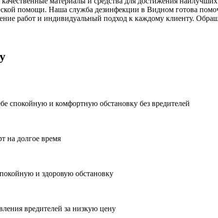
 качественные материалы и средства для достижения наилучших 
ской помощи. Наша служба дезинфекции в Видном готова помочь
ние работ и индивидуальный подход к каждому клиенту. Обраща
у
ебе спокойную и комфортную обстановку без вредителей
рт на долгое время
спокойную и здоровую обстановку
вления вредителей за низкую цену