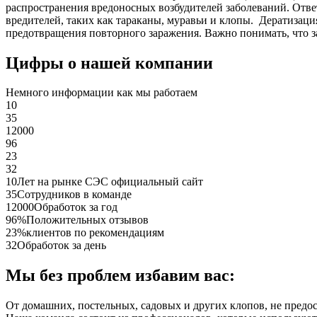
распространения вредоносных возбудителей заболеваний. Отве
вредителей, таких как тараканы, муравьи и клопы. Дератиза
предотвращения повторного заражения. Важно понимать, что з
Цифры о нашей компании
Немного информации как мы работаем
10
35
12000
96
23
32
10
Лет на рынке СЭС официальный сайт
35
Сотрудников в команде
12000
Обработок за год
96%
Положительных отзывов
23%
клиентов по рекомендациям
32
Обработок за день
Мы без проблем избавим вас:
От домашних, постельных, садовых и других клопов, не предо