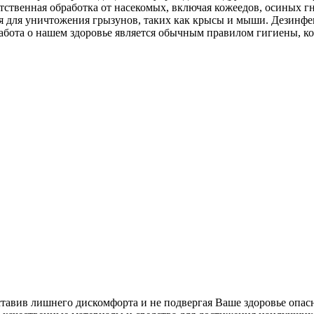
тственная обработка от насекомых, включая кожеедов, осиных г
ция для уничтожения грызунов, таких как крысы и мыши. Дезин
абота о нашем здоровье является обычным правилом гигиены, к
ставив лишнего дискомфорта и не подвергая Ваше здоровье опас