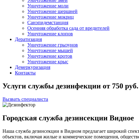
Уничтожение змей
Уничтожение моли
Уничтожение шершней
Уничтожение мокриц
Санэпидемстанция
Осенняя обработка сада от вредителей
Уничтожение клопов
Дератизация
Уничтожение грызунов
Уничтожение мышей
Уничтожение кротов
Уничтожение крыс
Демеркуризация
Контакты
Услуги службы дезинфекции
от
750
руб.
Вызвать специалиста
Городская служба дезинсекции Видное
Наша служба дезинсекции в Видном предлагает широкий спект
объектов, включая жилые и коммерческие помещения, общест