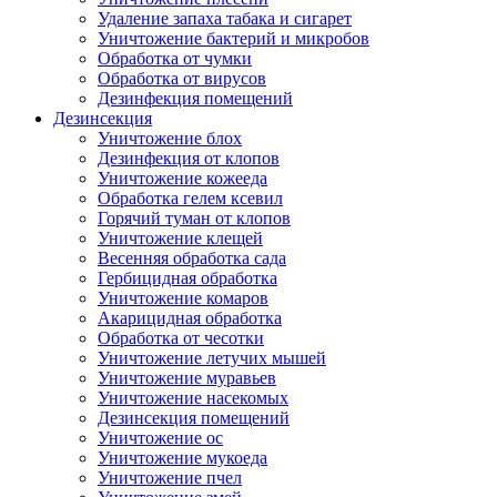
Удаление запаха табака и сигарет
Уничтожение бактерий и микробов
Обработка от чумки
Обработка от вирусов
Дезинфекция помещений
Дезинсекция
Уничтожение блох
Дезинфекция от клопов
Уничтожение кожееда
Обработка гелем ксевил
Горячий туман от клопов
Уничтожение клещей
Весенняя обработка сада
Гербицидная обработка
Уничтожение комаров
Акарицидная обработка
Обработка от чесотки
Уничтожение летучих мышей
Уничтожение муравьев
Уничтожение насекомых
Дезинсекция помещений
Уничтожение ос
Уничтожение мукоеда
Уничтожение пчел