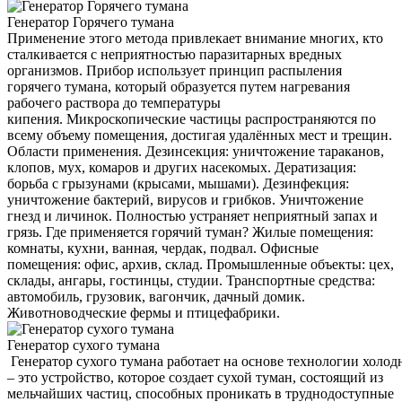
Генератор Горячего тумана
Применение этого метода привлекает внимание многих, кто
сталкивается с неприятностью паразитарных вредных
организмов. Прибор использует принцип распыления
горячего тумана, который образуется путем нагревания
рабочего раствора до температуры
кипения. Микроскопические частицы распространяются по
всему объему помещения, достигая удалённых мест и трещин.
Области применения. Дезинсекция: уничтожение тараканов,
клопов, мух, комаров и других насекомых. Дератизация:
борьба с грызунами (крысами, мышами). Дезинфекция:
уничтожение бактерий, вирусов и грибков. Уничтожение
гнезд и личинок. Полностью устраняет неприятный запах и
грязь. Где применяется горячий туман? Жилые помещения:
комнаты, кухни, ванная, чердак, подвал. Офисные
помещения: офис, архив, склад. Промышленные объекты: цех,
склады, ангары, гостинцы, студии. Транспортные средства:
автомобиль, грузовик, вагончик, дачный домик.
Животноводческие фермы и птицефабрики.
Генератор сухого тумана
Генератор сухого тумана работает на основе технологии холод
– это устройство, которое создает сухой туман, состоящий из
мельчайших частиц, способных проникать в труднодоступные