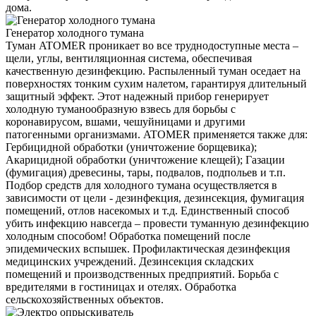
дома.
Генератор холодного тумана
Туман ATOMER проникает во все труднодоступные места –
щели, углы, вентиляционная система, обеспечивая
качественную дезинфекцию. Распыленный туман оседает на
поверхностях тонким сухим налетом, гарантируя длительный
защитный эффект. Этот надежный прибор генерирует
холодную туманообразную взвесь для борьбы с
коронавирусом, вшами, чешуйницами и другими
патогенными организмами. ATOMER применяется также для:
Гербицидной обработки (уничтожение борщевика);
Акарицидной обработки (уничтожение клещей); Газации
(фумигация) древесины, тары, подвалов, подпольев и т.п.
Подбор средств для холодного тумана осуществляется в
зависимости от цели - дезинфекция, дезинсекция, фумигация
помещений, отлов насекомых и т.д. Единственный способ
убить инфекцию навсегда – провести туманную дезинфекцию
холодным способом! Обработка помещений после
эпидемических вспышек. Профилактическая дезинфекция
медицинских учреждений. Дезинсекция складских
помещений и производственных предприятий. Борьба с
вредителями в гостиницах и отелях. Обработка
сельскохозяйственных объектов.