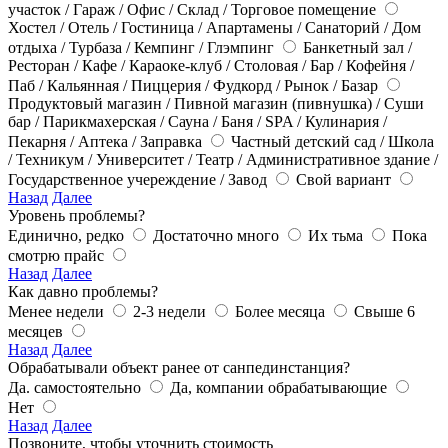
участок / Гараж / Офис / Склад / Торговое помещение
Хостел / Отель / Гостиница / Апартамены / Санаторий / Дом
отдыха / Турбаза / Кемпинг / Глэмпинг
Банкетный зал /
Ресторан / Кафе / Караоке-клуб / Столовая / Бар / Кофейня /
Паб / Кальянная / Пиццерия / Фудкорд / Рынок / Базар
Продуктовый магазин / Пивной магазин (пивнушка) / Суши
бар / Парикмахерская / Сауна / Баня / SPA / Кулинария /
Пекарня / Аптека / Заправка
Частный детский сад / Школа
/ Техникум / Университет / Театр / Административное здание /
Государственное учереждение / Завод
Свой вариант
Назад
Далее
Уровень проблемы?
Единично, редко
Достаточно много
Их тьма
Пока
смотрю прайс
Назад
Далее
Как давно проблемы?
Менее недели
2-3 недели
Более месяца
Свыше 6
месяцев
Назад
Далее
Обрабатывали объект ранее от санпединстанция?
Да. самостоятельно
Да, компании обрабатывающие
Нет
Назад
Далее
Позвоните, чтобы уточнить стоимость