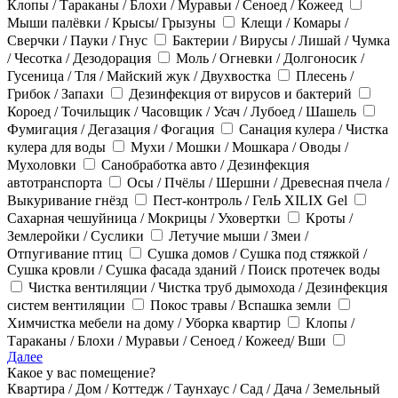
Клопы / Тараканы / Блохи / Муравьи / Сеноед / Кожеед
Мыши палёвки / Крысы/ Грызуны
Клещи / Комары /
Сверчки / Пауки / Гнус
Бактерии / Вирусы / Лишай / Чумка
/ Чесотка / Дезодорация
Моль / Огневки / Долгоносик /
Гусеница / Тля / Майский жук / Двухвостка
Плесень /
Грибок / Запахи
Дезинфекция от вирусов и бактерий
Короед / Точильщик / Часовщик / Усач / Лубоед / Шашель
Фумигация / Дегазация / Фогация
Санация кулера / Чистка
кулера для воды
Мухи / Мошки / Мошкара / Оводы /
Мухоловки
Санобработка авто / Дезинфекция
автотранспорта
Осы / Пчёлы / Шершни / Древесная пчела /
Выкуривание гнёзд
Пест-контроль / ГелЬ XILIX Gel
Сахарная чешуйница / Мокрицы / Уховертки
Кроты /
Землеройки / Суслики
Летучие мыши / Змеи /
Отпугивание птиц
Сушка домов / Сушка под стяжкой /
Сушка кровли / Сушка фасада зданий / Поиск протечек воды
Чистка вентиляции / Чистка труб дымохода / Дезинфекция
систем вентиляции
Покос травы / Вспашка земли
Химчистка мебели на дому / Уборка квартир
Клопы /
Тараканы / Блохи / Муравьи / Сеноед / Кожеед/ Вши
Далее
Какое у вас помещение?
Квартира / Дом / Коттедж / Таунхаус / Сад / Дача / Земельный