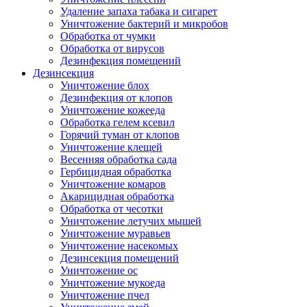
Удаление запаха табака и сигарет
Уничтожение бактерий и микробов
Обработка от чумки
Обработка от вирусов
Дезинфекция помещений
Дезинсекция
Уничтожение блох
Дезинфекция от клопов
Уничтожение кожееда
Обработка гелем ксевил
Горячий туман от клопов
Уничтожение клещей
Весенняя обработка сада
Гербицидная обработка
Уничтожение комаров
Акарицидная обработка
Обработка от чесотки
Уничтожение летучих мышей
Уничтожение муравьев
Уничтожение насекомых
Дезинсекция помещений
Уничтожение ос
Уничтожение мукоеда
Уничтожение пчел