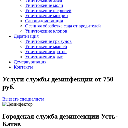
Уничтожение змей
Уничтожение моли
Уничтожение шершней
Уничтожение мокриц
Санэпидемстанция
Осенняя обработка сада от вредителей
Уничтожение клопов
Дератизация
Уничтожение грызунов
Уничтожение мышей
Уничтожение кротов
Уничтожение крыс
Демеркуризация
Контакты
Услуги службы дезинфекции
от
750
руб.
Вызвать специалиста
Городская служба дезинсекции Усть-
Катав