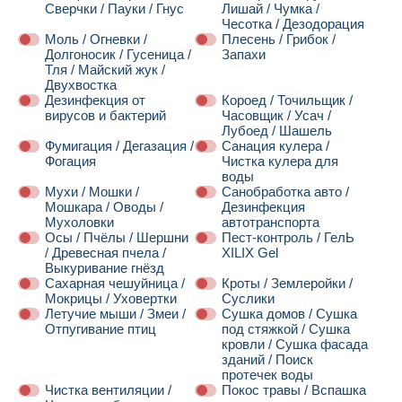
Сверчки / Пауки / Гнус
Лишай / Чумка /
Чесотка / Дезодорация
Моль / Огневки /
Плесень / Грибок /
Долгоносик / Гусеница /
Запахи
Тля / Майский жук /
Двухвостка
Дезинфекция от
Короед / Точильщик /
вирусов и бактерий
Часовщик / Усач /
Лубоед / Шашель
Фумигация / Дегазация /
Санация кулера /
Фогация
Чистка кулера для
воды
Мухи / Мошки /
Санобработка авто /
Мошкара / Оводы /
Дезинфекция
Мухоловки
автотранспорта
Осы / Пчёлы / Шершни
Пест-контроль / ГелЬ
/ Древесная пчела /
XILIX Gel
Выкуривание гнёзд
Сахарная чешуйница /
Кроты / Землеройки /
Мокрицы / Уховертки
Суслики
Летучие мыши / Змеи /
Сушка домов / Сушка
Отпугивание птиц
под стяжкой / Сушка
кровли / Сушка фасада
зданий / Поиск
протечек воды
Чистка вентиляции /
Покос травы / Вспашка