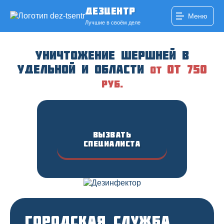
ДезЦентр
Меню
Лучшие в своём деле
Уничтожение шершней в
Удельной и области
от 750
от
руб.
Вызвать
специалиста
Городская служба