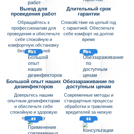
Выезд для
Длительный срок
проведения работ
гарантии
Обращайтесь к
Спокойствие на целый год
профессионалам для
с гарантией. Обеспечьте
проведения и обеспечьте
себе комфорт на долгое
себе спокойную и
время
комфортную обстановку
без вредителей
03
04
Большой опыт наших
Обеззараживание по
дезинфекторов
доступным ценам
Доверьтесь нашим
Современные методы и
опытным дезинфекторам
стандартные процессы
и обеспечьте себе
обработки и травления
спокойную и здоровую
вредителей за низкую
обстановку
цену
05
06