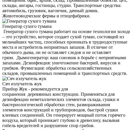
помещения: офис, архив, склад. Промышленные объекты: цех,
склады, ангары, гостинцы, студии. Транспортные средства:
автомобиль, грузовик, вагончик, дачный домик.
Животноводческие фермы и птицефабрики.
Генератор сухого тумана
Генератор сухого тумана работает на основе технологии холод
– это устройство, которое создает сухой туман, состоящий из
мельчайших частиц, способных проникать в труднодоступные
места и истребитель неприятных запахов. В отличие от
обычного дыма, он не оставляет следов и не оставляет
грязи. Дымогенератор: ваш союзник в борьбе с неприятными
запахами. Дезинфекция: уничтожение бактерий, вирусов и
грибков. Фумигация: обработка сельскохозяйственных
складов, промышленных помещений и транспортных средств.
Свч излучатель жук
Прибор Жук - рекомендуется для
сохранения деревянных конструкции. Применяться для
дезинфекции неметаллических элементов склада, сушки и
бактериологической обработки стен, размораживания
элементов конструкций и трубопроводов, быстрой сушки
клеевых соединений. Он генерирует мощный поток горячего
воздуха, который проникает глубоко в древесину, вызывая
гибель вредителей и разрушение спор грибов.