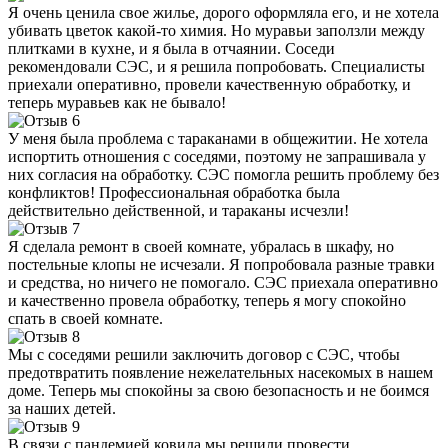
Я очень ценила свое жилье, дорого оформляла его, и не хотела
убивать цветок какой-то химия. Но муравьи заползли между
плитками в кухне, и я была в отчаянии. Соседи
рекомендовали СЭС, и я решила попробовать. Специалисты
приехали оперативно, провели качественную обработку, и
теперь муравьев как не бывало!
У меня была проблема с тараканами в общежитии. Не хотела
испортить отношения с соседями, поэтому не запрашивала у
них согласия на обработку. СЭС помогла решить проблему без
конфликтов! Профессиональная обработка была
действительно действенной, и тараканы исчезли!
Я сделала ремонт в своей комнате, убралась в шкафу, но
постельные клопы не исчезали. Я попробовала разные травки
и средства, но ничего не помогало. СЭС приехала оперативно
и качественно провела обработку, теперь я могу спокойно
спать в своей комнате.
Мы с соседями решили заключить договор с СЭС, чтобы
предотвратить появление нежелательных насекомых в нашем
доме. Теперь мы спокойны за свою безопасность и не боимся
за наших детей.
В связи с пандемией ковида мы решили провести