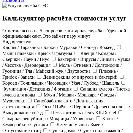
Позвонить
Калькулятор расчёта стоимости услуг
Ответьте всего на 5 вопросов санитарная служба в Удельной
официальный сайт. Это займет пару минут
Вид вредителя:
Клопы / Тараканы / Блохи / Муравьи / Сеноед / Кожеед
Мыши палёвки / Крысы/ Грызуны
Клещи / Комары /
Сверчки / Пауки / Гнус
Бактерии / Вирусы / Лишай / Чумка
/ Чесотка / Дезодорация
Моль / Огневки / Долгоносик /
Гусеница / Тля / Майский жук / Двухвостка
Плесень /
Грибок / Запахи
Дезинфекция от вирусов и бактерий
Короед / Точильщик / Часовщик / Усач / Лубоед / Шашель
Фумигация / Дегазация / Фогация
Санация кулера / Чистка
кулера для воды
Мухи / Мошки / Мошкара / Оводы /
Мухоловки
Санобработка авто / Дезинфекция
автотранспорта
Осы / Пчёлы / Шершни / Древесная пчела /
Выкуривание гнёзд
Пест-контроль / ГелЬ XILIX Gel
Сахарная чешуйница / Мокрицы / Уховертки
Кроты /
Землеройки / Суслики
Летучие мыши / Змеи /
Отпугивание птиц
Сушка домов / Сушка под стяжкой /