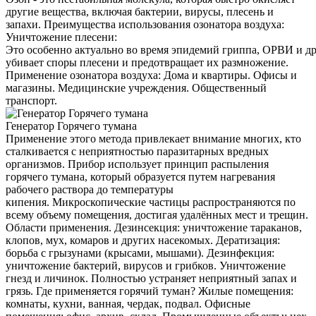
другие вещества, включая бактерии, вирусы, плесень и
запахи. Преимущества использования озонатора воздуха:
Уничтожение плесени:
Это особенно актуально во время эпидемий гриппа, ОРВИ и д
убивает споры плесени и предотвращает их размножение.
Применение озонатора воздуха: Дома и квартиры. Офисы и
магазины. Медицинские учреждения. Общественный
транспорт.
Генератор Горячего тумана
Применение этого метода привлекает внимание многих, кто
сталкивается с неприятностью паразитарных вредных
организмов. Прибор использует принцип распыления
горячего тумана, который образуется путем нагревания
рабочего раствора до температуры
кипения. Микроскопические частицы распространяются по
всему объему помещения, достигая удалённых мест и трещин.
Области применения. Дезинсекция: уничтожение тараканов,
клопов, мух, комаров и других насекомых. Дератизация:
борьба с грызунами (крысами, мышами). Дезинфекция:
уничтожение бактерий, вирусов и грибков. Уничтожение
гнезд и личинок. Полностью устраняет неприятный запах и
грязь. Где применяется горячий туман? Жилые помещения:
комнаты, кухни, ванная, чердак, подвал. Офисные