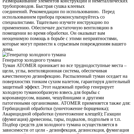
Размораживание элементов конструкций и неметаллических
трубопроводов. Быстрая сушка клеевых
соединений. Рекомендации по использованию. Перед
использованием прибора проконсультируйтесь со
специалистами. Тщательно изучите инструкцию по
применению. Обеспечьте достаточную вентиляцию в
помещении во время обработки. Он оказыват вам
неоценимую помощь в борьбе с этими неприятностями,
которые могут привести к серьезным повреждениям вашего
дома.
Генератор холодного тумана
Туман ATOMER проникает во все труднодоступные места –
щели, углы, вентиляционная система, обеспечивая
качественную дезинфекцию. Распыленный туман оседает на
поверхностях тонким сухим налетом, гарантируя длительный
защитный эффект. Этот надежный прибор генерирует
холодную туманообразную взвесь для борьбы с
коронавирусом, вшами, чешуйницами и другими
патогенными организмами. ATOMER применяется также для:
Гербицидной обработки (уничтожение борщевика);
Акарицидной обработки (уничтожение клещей); Газации
(фумигация) древесины, тары, подвалов, подпольев и т.п.
Подбор средств для холодного тумана осуществляется в
зависимости от цели - дезинфекция, дезинсекция, фумигация