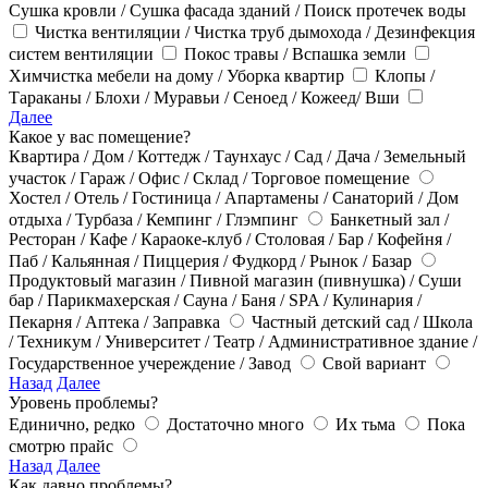
Сушка кровли / Сушка фасада зданий / Поиск протечек воды
Чистка вентиляции / Чистка труб дымохода / Дезинфекция
систем вентиляции
Покос травы / Вспашка земли
Химчистка мебели на дому / Уборка квартир
Клопы /
Тараканы / Блохи / Муравьи / Сеноед / Кожеед/ Вши
Далее
Какое у вас помещение?
Квартира / Дом / Коттедж / Таунхаус / Сад / Дача / Земельный
участок / Гараж / Офис / Склад / Торговое помещение
Хостел / Отель / Гостиница / Апартамены / Санаторий / Дом
отдыха / Турбаза / Кемпинг / Глэмпинг
Банкетный зал /
Ресторан / Кафе / Караоке-клуб / Столовая / Бар / Кофейня /
Паб / Кальянная / Пиццерия / Фудкорд / Рынок / Базар
Продуктовый магазин / Пивной магазин (пивнушка) / Суши
бар / Парикмахерская / Сауна / Баня / SPA / Кулинария /
Пекарня / Аптека / Заправка
Частный детский сад / Школа
/ Техникум / Университет / Театр / Административное здание /
Государственное учереждение / Завод
Свой вариант
Назад
Далее
Уровень проблемы?
Единично, редко
Достаточно много
Их тьма
Пока
смотрю прайс
Назад
Далее
Как давно проблемы?