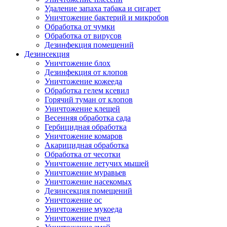
Удаление запаха табака и сигарет
Уничтожение бактерий и микробов
Обработка от чумки
Обработка от вирусов
Дезинфекция помещений
Дезинсекция
Уничтожение блох
Дезинфекция от клопов
Уничтожение кожееда
Обработка гелем ксевил
Горячий туман от клопов
Уничтожение клещей
Весенняя обработка сада
Гербицидная обработка
Уничтожение комаров
Акарицидная обработка
Обработка от чесотки
Уничтожение летучих мышей
Уничтожение муравьев
Уничтожение насекомых
Дезинсекция помещений
Уничтожение ос
Уничтожение мукоеда
Уничтожение пчел