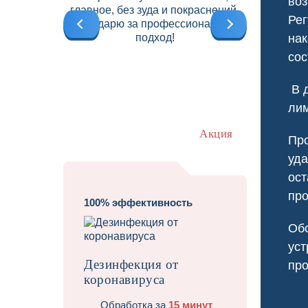
воз
главное, без зуда и покраснений.
б
Рег
Благодарю за профессиональный
подход!
нак
сос
В д
ли
Акция
Про
уда
ост
про
100% эффективность
Обс
Травит
уст
Дезинфекция от
про
коронавируса
Обработка за
15 минут