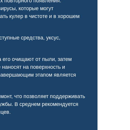
х повторного появления.
оперативно, провели ка
вирусы, которые могут
обработку, и теперь му
ать кулер в чистоте и в хорошем
не бывало!
тупные средства, уксус,
 его очищают от пыли, затем
 наносят на поверхность и
 Завершающим этапом является
монт, что позволяет поддерживать
Чумка у щенка
Чесотка салон кр
лужбы. В среднем рекомендуется
яцев.