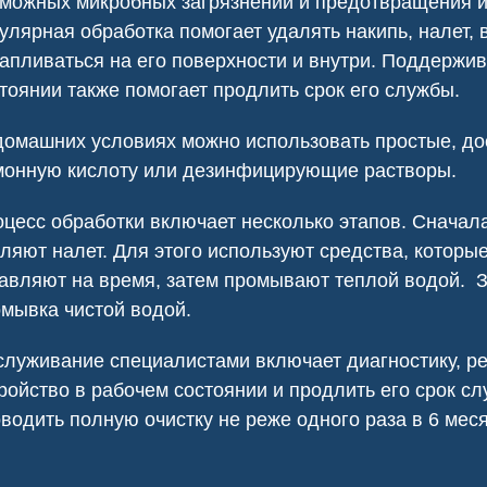
можных микробных загрязнений и предотвращения и
езопасности.
улярная обработка помогает удалять накипь, налет, 
апливаться на его поверхности и внутри. Поддержив
тоянии также помогает продлить срок его службы.
омашних условиях можно использовать простые, дос
монную кислоту или дезинфицирующие растворы.
цесс обработки включает несколько этапов. Сначала
ляют налет. Для этого используют средства, которые
авляют на время, затем промывают теплой водой.
мывка чистой водой.
луживание специалистами включает диагностику, ре
ь клопов
Сеноед в доме
ройство в рабочем состоянии и продлить его срок с
водить полную очистку не реже одного раза в 6 мес