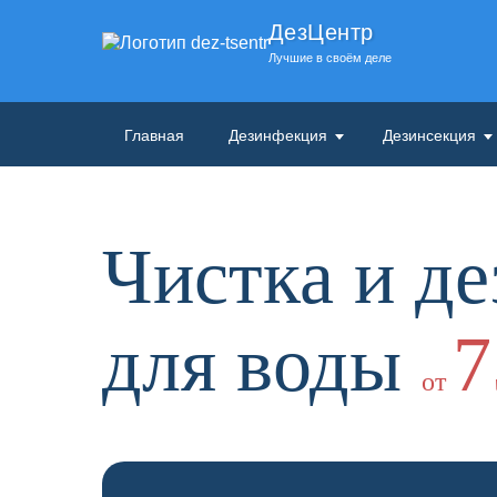
ДезЦентр
Лучшие в своём деле
Главная
Дезинфекция
Дезинсекция
Чистка и д
для воды
7
от