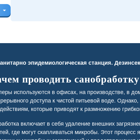
ачем проводить санобработку
еры используются в офисах, на производстве, в д
ресторане постоянно
В приусадебном участке у нас
рерывного доступа к чистой питьевой воде. Однако,
вались тараканы из
была проблема с борщевиком,
 нежилых помещений.
который портил внешний вид и
действиям, которые приводят к размножению грибко
тка заключили с нами
представлял угрозу для здоровья.
 регулярную обработку,
В санинспекции провели
аботка включает в себя удаление внешних загрязн
лило нам избавиться от
химическую обработку участка,
тей, где могут скапливаться микробы. Этот процесс
лей и поддерживать
ликвидировав сорняки и
 уровень санитарной
обезопасив нашу территорию.