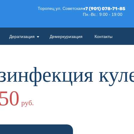
Торопец ул. Советская
+7 (901) 078-71-85
Пн.-Вс.: 9:00 - 19:00
Дератизация
Демеркуризация
Контакты
езинфекция кул
50
руб.