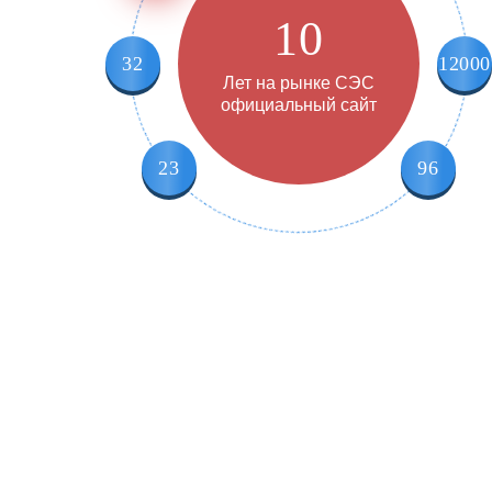
10
32
12000
Лет на рынке СЭС
официальный сайт
23
96