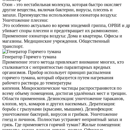
Озон - это нестабильная молекула, которая быстро окисляет
другие вещества, включая бактерии, вирусы, плесень и
запахи. Преимущества использования озонатора воздуха:
Уничтожение плесени:
Это особенно актуально во время эпидемий гриппа, ОРВИ и д
убивает споры плесени и предотвращает их размножение.
Применение озонатора воздуха: Дома и квартиры. Офисы и
магазины. Медицинские учреждения. Общественный
транспорт.
Генератор Горячего тумана
Применение этого метода привлекает внимание многих, кто
сталкивается с неприятностью паразитарных вредных
организмов. Прибор использует принцип распыления
горячего тумана, который образуется путем нагревания
рабочего раствора до температуры
кипения. Микроскопические частицы распространяются по
всему объему помещения, достигая удалённых мест и трещин.
Области применения. Дезинсекция: уничтожение тараканов,
клопов, мух, комаров и других насекомых. Дератизация:
борьба с грызунами (крысами, мышами). Дезинфекция:
уничтожение бактерий, вирусов и грибков. Уничтожение
гнезд и личинок. Полностью устраняет неприятный запах и
грязь. Где применяется горячий туман? Жилые помещения:
комнаты, кухни, ванная, чердак, подвал. Офисные