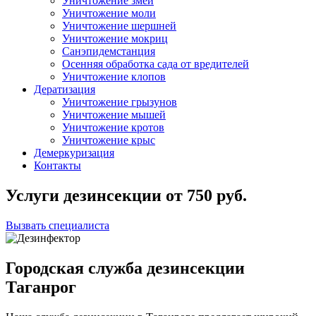
Уничтожение змей
Уничтожение моли
Уничтожение шершней
Уничтожение мокриц
Санэпидемстанция
Осенняя обработка сада от вредителей
Уничтожение клопов
Дератизация
Уничтожение грызунов
Уничтожение мышей
Уничтожение кротов
Уничтожение крыс
Демеркуризация
Контакты
Услуги дезинсекции
от
750
руб.
Вызвать специалиста
Городская служба дезинсекции
Таганрог