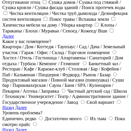
Отпугивание птиц
Сушка домов / Сушка под стяжкой /
Сушка кровли / Сушка фасада зданий / Поиск протечек воды
Чистка вентиляции / Чистка труб дымохода / Дезинфекция
систем вентиляции
Покос травы / Вспашка земли
Химчистка мебели на дому / Уборка квартир
Клопы /
Тараканы / Блохи / Муравьи / Сеноед / Кожеед/ Вши
Далее
Какое у вас помещение?
Квартира / Дом / Коттедж / Таунхаус / Сад / Дача / Земельный
участок / Гараж / Офис / Склад / Торговое помещение
Хостел / Отель / Гостиница / Апартамены / Санаторий / Дом
отдыха / Турбаза / Кемпинг / Глэмпинг
Банкетный зал /
Ресторан / Кафе / Караоке-клуб / Столовая / Бар / Кофейня /
Паб / Кальянная / Пиццерия / Фудкорд / Рынок / Базар
Продуктовый магазин / Пивной магазин (пивнушка) / Суши
бар / Парикмахерская / Сауна / Баня / SPA / Кулинария /
Пекарня / Аптека / Заправка
Частный детский сад / Школа
/ Техникум / Университет / Театр / Административное здание /
Государственное учереждение / Завод
Свой вариант
Назад
Далее
Уровень проблемы?
Единично, редко
Достаточно много
Их тьма
Пока
смотрю прайс
Назад
Далее