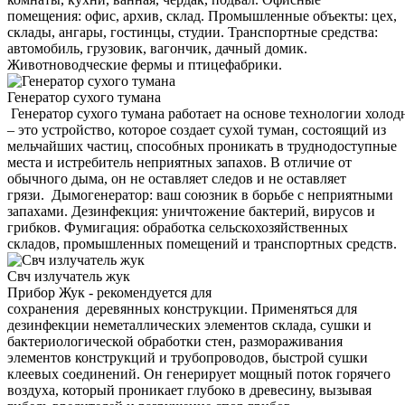
помещения: офис, архив, склад. Промышленные объекты: цех,
склады, ангары, гостинцы, студии. Транспортные средства:
автомобиль, грузовик, вагончик, дачный домик.
Животноводческие фермы и птицефабрики.
Генератор сухого тумана
Генератор сухого тумана работает на основе технологии холод
– это устройство, которое создает сухой туман, состоящий из
мельчайших частиц, способных проникать в труднодоступные
места и истребитель неприятных запахов. В отличие от
обычного дыма, он не оставляет следов и не оставляет
грязи. Дымогенератор: ваш союзник в борьбе с неприятными
запахами. Дезинфекция: уничтожение бактерий, вирусов и
грибков. Фумигация: обработка сельскохозяйственных
складов, промышленных помещений и транспортных средств.
Свч излучатель жук
Прибор Жук - рекомендуется для
сохранения деревянных конструкции. Применяться для
дезинфекции неметаллических элементов склада, сушки и
бактериологической обработки стен, размораживания
элементов конструкций и трубопроводов, быстрой сушки
клеевых соединений. Он генерирует мощный поток горячего
воздуха, который проникает глубоко в древесину, вызывая