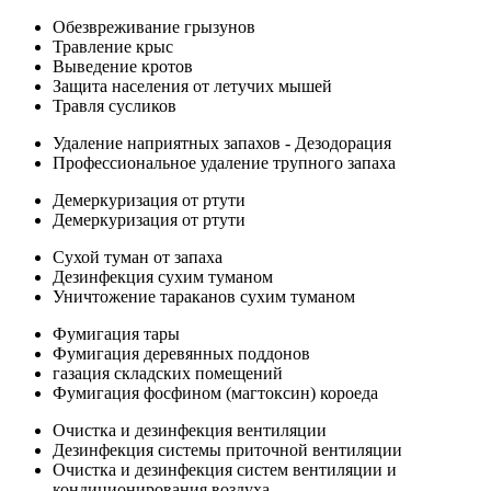
Обезвреживание грызунов
Травление крыс
Выведение кротов
Защита населения от летучих мышей
Травля сусликов
Удаление наприятных запахов - Дезодорация
Профессиональное удаление трупного запаха
Демеркуризация от ртути
Демеркуризация от ртути
Сухой туман от запаха
Дезинфекция сухим туманом
Уничтожение тараканов сухим туманом
Фумигация тары
Фумигация деревянных поддонов
газация складских помещений
Фумигация фосфином (магтоксин) короеда
Очистка и дезинфекция вентиляции
Дезинфекция системы приточной вентиляции
Очистка и дезинфекция систем вентиляции и
кондиционирования воздуха