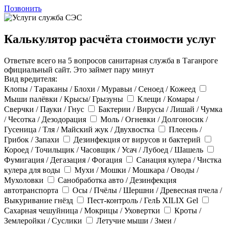
Позвонить
Калькулятор расчёта стоимости услуг
Ответьте всего на 5 вопросов санитарная служба в Таганроге
официальный сайт. Это займет пару минут
Вид вредителя:
Клопы / Тараканы / Блохи / Муравьи / Сеноед / Кожеед
Мыши палёвки / Крысы/ Грызуны
Клещи / Комары /
Сверчки / Пауки / Гнус
Бактерии / Вирусы / Лишай / Чумка
/ Чесотка / Дезодорация
Моль / Огневки / Долгоносик /
Гусеница / Тля / Майский жук / Двухвостка
Плесень /
Грибок / Запахи
Дезинфекция от вирусов и бактерий
Короед / Точильщик / Часовщик / Усач / Лубоед / Шашель
Фумигация / Дегазация / Фогация
Санация кулера / Чистка
кулера для воды
Мухи / Мошки / Мошкара / Оводы /
Мухоловки
Санобработка авто / Дезинфекция
автотранспорта
Осы / Пчёлы / Шершни / Древесная пчела /
Выкуривание гнёзд
Пест-контроль / ГелЬ XILIX Gel
Сахарная чешуйница / Мокрицы / Уховертки
Кроты /
Землеройки / Суслики
Летучие мыши / Змеи /