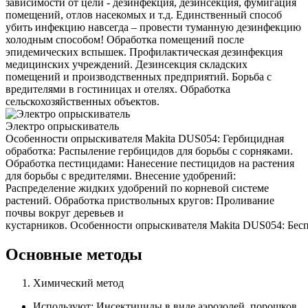
зависимости от цели - дезинфекция, дезинсекция, фумигация
помещений, отлов насекомых и т.д. Единственный способ
убить инфекцию навсегда – провести туманную дезинфекцию
холодным способом! Обработка помещений после
эпидемических вспышек. Профилактическая дезинфекция
медицинских учреждений. Дезинсекция складских
помещений и производственных предприятий. Борьба с
вредителями в гостиницах и отелях. Обработка
сельскохозяйственных объектов.
Электро опрыскиватель
Особенности опрыскивателя Makita DUS054: Гербицидная
обработка: Распыление гербицидов для борьбы с сорняками.
Обработка пестицидами: Нанесение пестицидов на растения
для борьбы с вредителями. Внесение удобрений:
Распределение жидких удобрений по корневой системе
растений. Обработка приствольных кругов: Проливание
почвы вокруг деревьев и
кустарников. Особенности опрыскивателя Makita DUS054: Беспр
Основные методы
Химический метод
Используют: Инсектициды в виде аэрозолей, порошков,