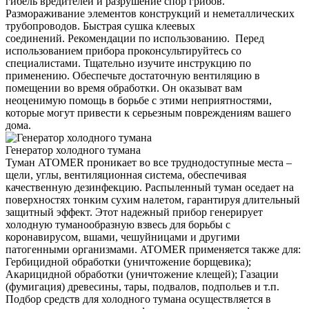
гибель вредителей и разрушение спор грибов.
Размораживание элементов конструкций и неметаллических
трубопроводов. Быстрая сушка клеевых
соединений. Рекомендации по использованию. Перед
использованием прибора проконсультируйтесь со
специалистами. Тщательно изучите инструкцию по
применению. Обеспечьте достаточную вентиляцию в
помещении во время обработки. Он оказыват вам
неоценимую помощь в борьбе с этими неприятностями,
которые могут привести к серьезным повреждениям вашего
дома.
Генератор холодного тумана
Туман ATOMER проникает во все труднодоступные места –
щели, углы, вентиляционная система, обеспечивая
качественную дезинфекцию. Распыленный туман оседает на
поверхностях тонким сухим налетом, гарантируя длительный
защитный эффект. Этот надежный прибор генерирует
холодную туманообразную взвесь для борьбы с
коронавирусом, вшами, чешуйницами и другими
патогенными организмами. ATOMER применяется также для:
Гербицидной обработки (уничтожение борщевика);
Акарицидной обработки (уничтожение клещей); Газации
(фумигация) древесины, тары, подвалов, подпольев и т.п.
Подбор средств для холодного тумана осуществляется в