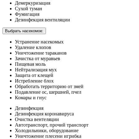
Демеркуризация
Сухой туман
Фумигация
Дезинфекция вентиляции
Выбрать насекомое:
Устранение насекомых
Удаление клопов
Уничтожение тараканов
Зачистка от муравьев
Пищевая моль
Нейтрализация мух
Защита от клещей
Истребление блох
Обработать территорию от змей
Подавление ос, шершней, пчел
Комары и гнус
Дезинфекция
Дезинфекция коронавируса
Очистка вентеляции
Автотранспорт, прочий транспорт
Холодильники, оборудование
Уничтожение плесени игрибка