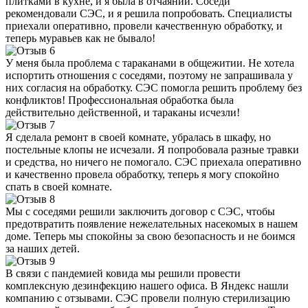
плитками в кухне, и я была в отчаянии. Соседи
рекомендовали СЭС, и я решила попробовать. Специалисты
приехали оперативно, провели качественную обработку, и
теперь муравьев как не бывало!
У меня была проблема с тараканами в общежитии. Не хотела
испортить отношения с соседями, поэтому не запрашивала у
них согласия на обработку. СЭС помогла решить проблему без
конфликтов! Профессиональная обработка была
действительно действенной, и тараканы исчезли!
Я сделала ремонт в своей комнате, убралась в шкафу, но
постельные клопы не исчезали. Я попробовала разные травки
и средства, но ничего не помогало. СЭС приехала оперативно
и качественно провела обработку, теперь я могу спокойно
спать в своей комнате.
Мы с соседями решили заключить договор с СЭС, чтобы
предотвратить появление нежелательных насекомых в нашем
доме. Теперь мы спокойны за свою безопасность и не боимся
за наших детей.
В связи с пандемией ковида мы решили провести
комплексную дезинфекцию нашего офиса. В Яндекс нашли
компанию с отзывами. СЭС провели полную стерилизацию