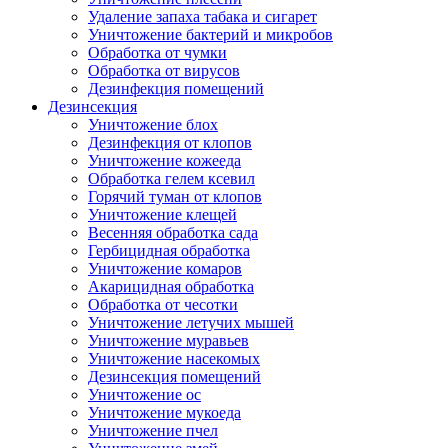
Удаление запаха табака и сигарет
Уничтожение бактерий и микробов
Обработка от чумки
Обработка от вирусов
Дезинфекция помещений
Дезинсекция
Уничтожение блох
Дезинфекция от клопов
Уничтожение кожееда
Обработка гелем ксевил
Горячий туман от клопов
Уничтожение клещей
Весенняя обработка сада
Гербицидная обработка
Уничтожение комаров
Акарицидная обработка
Обработка от чесотки
Уничтожение летучих мышей
Уничтожение муравьев
Уничтожение насекомых
Дезинсекция помещений
Уничтожение ос
Уничтожение мукоеда
Уничтожение пчел