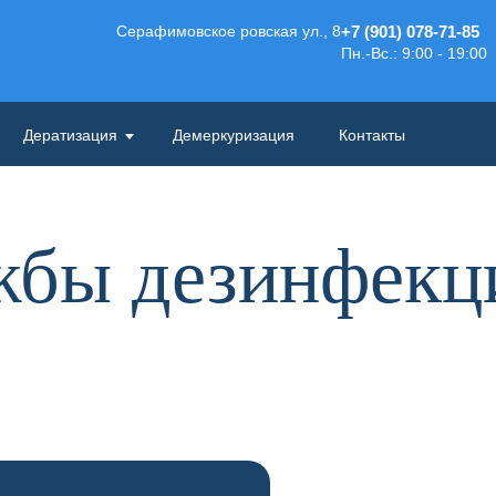
Серафимовское ровская ул., 8
+7 (901) 078-71-85
Пн.-Вс.: 9:00 - 19:00
Дератизация
Демеркуризация
Контакты
жбы дезинфек