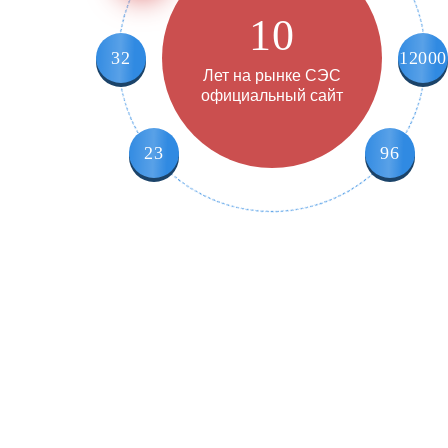
10
32
12000
Лет на рынке СЭС
официальный сайт
23
96