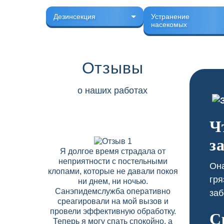
Дезинсекция
Устранение
насекомых
Отзывы
о наших работах
Ч
з
Я долгое время страдала от
В наш
неприятности с постельными
скап
Она
клопами, которые не давали покоя
соседн
гря
ни днем, ни ночью.
Дезобр
Санэпидемслужба оперативно
договор
заб
среагировали на мой вызов и
что поз
провели эффективную обработку.
вред
С
Теперь я могу спать спокойно, а
высок