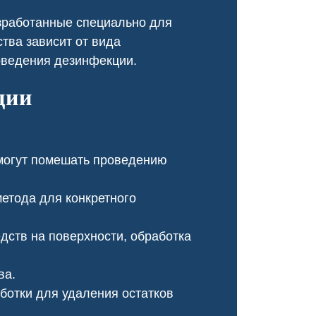
оперативно, 
зработанные специально для
обработку, и
н
тва зависит от вида
оведения дезинфекции.
ции
могут помешать проведению
етода для конкретного
ств на поверхности, обработка
Чумка у щенка
Ч
ва.
отки для удаления остатков