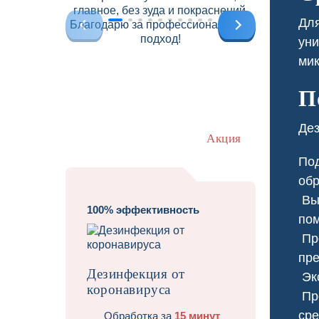
главное, без зуда и покраснений.
Для
Благодарю за профессиональный
подход!
уни
мик
П
Дез
Акция
Под
обр
Выб
100% эффективность
пом
Про
Тр
пре
Дезинфекция от
Экс
коронавируса
Про
сре
Обработка за
15 минут