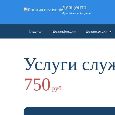
ДезЦентр
Лучшие в своём деле
Главная
Дезинфекция
Дезинсекция
Услуги слу
750
руб.