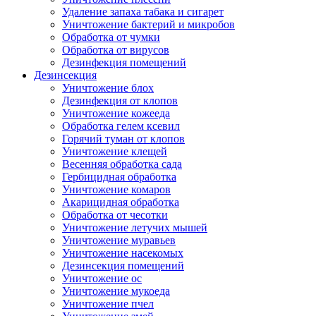
Удаление запаха табака и сигарет
Уничтожение бактерий и микробов
Обработка от чумки
Обработка от вирусов
Дезинфекция помещений
Дезинсекция
Уничтожение блох
Дезинфекция от клопов
Уничтожение кожееда
Обработка гелем ксевил
Горячий туман от клопов
Уничтожение клещей
Весенняя обработка сада
Гербицидная обработка
Уничтожение комаров
Акарицидная обработка
Обработка от чесотки
Уничтожение летучих мышей
Уничтожение муравьев
Уничтожение насекомых
Дезинсекция помещений
Уничтожение ос
Уничтожение мукоеда
Уничтожение пчел