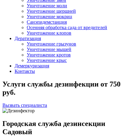
Уничтожение змей
Уничтожение моли
Уничтожение шершней
Уничтожение мокриц
Санэпидемстанция
Осенняя обработка сада от вредителей
Уничтожение клопов
Дератизация
Уничтожение грызунов
Уничтожение мышей
Уничтожение кротов
Уничтожение крыс
Демеркуризация
Контакты
Услуги службы дезинфекции
от
750
руб.
Вызвать специалиста
Городская служба дезинсекции
Садовый