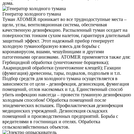
дома.
Генератор холодного тумана
Туман ATOMER проникает во все труднодоступные места –
щели, углы, вентиляционная система, обеспечивая
качественную дезинфекцию. Распыленный туман оседает на
поверхностях тонким сухим налетом, гарантируя длительный
защитный эффект. Этот надежный прибор генерирует
холодную туманообразную взвесь для борьбы с
коронавирусом, вшами, чешуйницами и другими
патогенными организмами. ATOMER применяется также для:
Гербицидной обработки (уничтожение борщевика);
Акарицидной обработки (уничтожение клещей); Газации
(фумигация) древесины, тары, подвалов, подпольев и т.п.
Подбор средств для холодного тумана осуществляется в
зависимости от цели - дезинфекция, дезинсекция, фумигация
помещений, отлов насекомых и т.д. Единственный способ
убить инфекцию навсегда – провести туманную дезинфекцию
холодным способом! Обработка помещений после
эпидемических вспышек. Профилактическая дезинфекция
медицинских учреждений. Дезинсекция складских
помещений и производственных предприятий. Борьба с
вредителями в гостиницах и отелях. Обработка
сельскохозяйственных объектов.