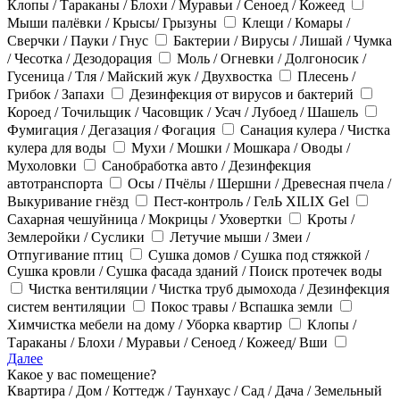
Клопы / Тараканы / Блохи / Муравьи / Сеноед / Кожеед
Мыши палёвки / Крысы/ Грызуны
Клещи / Комары /
Сверчки / Пауки / Гнус
Бактерии / Вирусы / Лишай / Чумка
/ Чесотка / Дезодорация
Моль / Огневки / Долгоносик /
Гусеница / Тля / Майский жук / Двухвостка
Плесень /
Грибок / Запахи
Дезинфекция от вирусов и бактерий
Короед / Точильщик / Часовщик / Усач / Лубоед / Шашель
Фумигация / Дегазация / Фогация
Санация кулера / Чистка
кулера для воды
Мухи / Мошки / Мошкара / Оводы /
Мухоловки
Санобработка авто / Дезинфекция
автотранспорта
Осы / Пчёлы / Шершни / Древесная пчела /
Выкуривание гнёзд
Пест-контроль / ГелЬ XILIX Gel
Сахарная чешуйница / Мокрицы / Уховертки
Кроты /
Землеройки / Суслики
Летучие мыши / Змеи /
Отпугивание птиц
Сушка домов / Сушка под стяжкой /
Сушка кровли / Сушка фасада зданий / Поиск протечек воды
Чистка вентиляции / Чистка труб дымохода / Дезинфекция
систем вентиляции
Покос травы / Вспашка земли
Химчистка мебели на дому / Уборка квартир
Клопы /
Тараканы / Блохи / Муравьи / Сеноед / Кожеед/ Вши
Далее
Какое у вас помещение?
Квартира / Дом / Коттедж / Таунхаус / Сад / Дача / Земельный