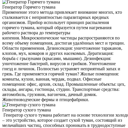
Генератор Горячего тумана
Применение этого метода привлекает внимание многих, кто
сталкивается с неприятностью паразитарных вредных
организмов. Прибор использует принцип распыления
горячего тумана, который образуется путем нагревания
рабочего раствора до температуры
кипения. Микроскопические частицы распространяются по
всему объему помещения, достигая удалённых мест и трещин.
Области применения. Дезинсекция: уничтожение тараканов,
клопов, мух, комаров и других насекомых. Дератизация:
борьба с грызунами (крысами, мышами). Дезинфекция:
уничтожение бактерий, вирусов и грибков. Уничтожение
гнезд и личинок. Полностью устраняет неприятный запах и
грязь. Где применяется горячий туман? Жилые помещения:
комнаты, кухни, ванная, чердак, подвал. Офисные
помещения: офис, архив, склад. Промышленные объекты: цех,
склады, ангары, гостинцы, студии. Транспортные средства:
автомобиль, грузовик, вагончик, дачный домик.
Животноводческие фермы и птицефабрики.
Генератор сухого тумана
Генератор сухого тумана работает на основе технологии холод
– это устройство, которое создает сухой туман, состоящий из
мельчайших частиц, способных проникать в труднодоступные