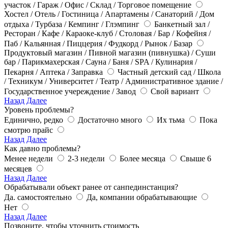
участок / Гараж / Офис / Склад / Торговое помещение
Хостел / Отель / Гостиница / Апартамены / Санаторий / Дом
отдыха / Турбаза / Кемпинг / Глэмпинг
Банкетный зал /
Ресторан / Кафе / Караоке-клуб / Столовая / Бар / Кофейня /
Паб / Кальянная / Пиццерия / Фудкорд / Рынок / Базар
Продуктовый магазин / Пивной магазин (пивнушка) / Суши
бар / Парикмахерская / Сауна / Баня / SPA / Кулинария /
Пекарня / Аптека / Заправка
Частный детский сад / Школа
/ Техникум / Университет / Театр / Административное здание /
Государственное учереждение / Завод
Свой вариант
Назад
Далее
Уровень проблемы?
Единично, редко
Достаточно много
Их тьма
Пока
смотрю прайс
Назад
Далее
Как давно проблемы?
Менее недели
2-3 недели
Более месяца
Свыше 6
месяцев
Назад
Далее
Обрабатывали объект ранее от санпединстанция?
Да. самостоятельно
Да, компании обрабатывающие
Нет
Назад
Далее
Позвоните, чтобы уточнить стоимость