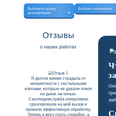
Выберите услугу
Выбрать насекомое:
дезинфекции:
Отзывы
о наших работах
Ч
з
Я долгое время страдала от
В нашем 
неприятности с постельными
скапли
Она
клопами, которые не давали покоя
соседних
гря
ни днем, ни ночью.
Дезобрабо
Санэпидемслужба оперативно
договор на
заб
среагировали на мой вызов и
что позво
провели эффективную обработку.
вредите
С
Теперь я могу спать спокойно, а
высокий