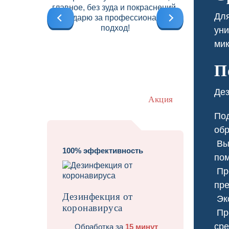
главное, без зуда и покраснений.
б
Для
Благодарю за профессиональный
подход!
уни
мик
П
Дез
Акция
Под
обр
Выб
100% эффективность
пом
Про
Травит
пре
Дезинфекция от
Экс
коронавируса
Про
сре
Обработка за
15 минут