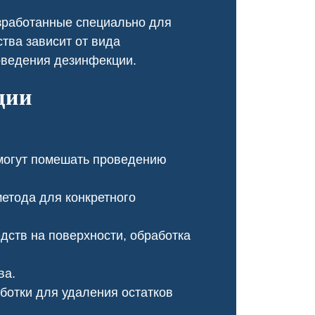
оперативно, провели ка
зработанные специально для
обработку, и теперь му
не бывало!
тва зависит от вида
оведения дезинфекции.
ции
могут помешать проведению
етода для конкретного
ств на поверхности, обработка
Чумка у щенка
Чесотка салон кр
ва.
отки для удаления остатков