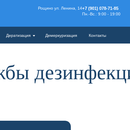
Рощино ул. Ленина, 14
+7 (901) 078-71-85
Пн.-Вс.: 9:00 - 19:00
Дератизация
Демеркуризация
Контакты
жбы дезинфек