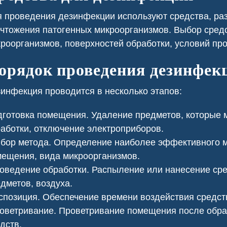
езопасности.
 проведения дезинфекции используют средства, ра
чтожения патогенных микроорганизмов. Выбор средс
роорганизмов, поверхностей обработки, условий пр
орядок проведения дезинфек
инфекция проводится в несколько этапов:
готовка помещения. Удаление предметов, которые 
аботки, отключение электроприборов.
ор метода. Определение наиболее эффективного м
ещения, вида микроорганизмов.
ведение обработки. Распыление или нанесение сред
ь клопов
Сеноед в доме
дметов, воздуха.
позиция. Обеспечение времени воздействия средст
ветривание. Проветривание помещения после обраб
дств.