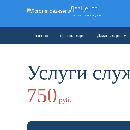
ДезЦентр
Лучшие в своём деле
Главная
Дезинфекция
Дезинсекция
Услуги слу
750
руб.