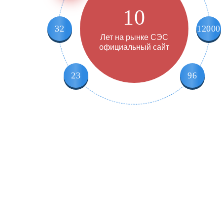
10
32
12000
Лет на рынке СЭС
официальный сайт
23
96