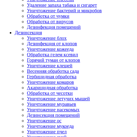
Удаление запаха табака и сигарет
Уничтожение бактерий и микробов
Обработка от чумки
Обработка от вирусов
Дезинфекция помещений
Дезинсекция
Уничтожение блох
Дезинфекция от клопов
Уничтожение кожееда
Обработка гелем ксевил
Горячий туман от клопов
Уничтожение клещей
Весенняя обработка сада
Гербицидная обработка
Уничтожение комаров
Акарицидная обработка
Обработка от чесотки
Уничтожение летучих мышей
Уничтожение муравьев
Уничтожение насекомых
Дезинсекция помещений
Уничтожение ос
Уничтожение мукоеда
Уничтожение пчел