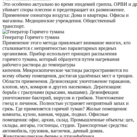
Это особенно актуально во время эпидемий гриппа, ОРВИ и д
убивает споры плесени и предотвращает их размножение.
Применение озонатора воздуха: Дома и квартиры. Офисы и
магазины. Медицинские учреждения. Общественный
транспорт.
Генератор Горячего тумана
Применение этого метода привлекает внимание многих, кто
сталкивается с неприятностью паразитарных вредных
организмов. Прибор использует принцип распыления
горячего тумана, который образуется путем нагревания
рабочего раствора до температуры
кипения. Микроскопические частицы распространяются по
всему объему помещения, достигая удалённых мест и трещин.
Области применения. Дезинсекция: уничтожение тараканов,
клопов, мух, комаров и других насекомых. Дератизация:
борьба с грызунами (крысами, мышами). Дезинфекция:
уничтожение бактерий, вирусов и грибков. Уничтожение
гнезд и личинок. Полностью устраняет неприятный запах и
грязь. Где применяется горячий туман? Жилые помещения:
комнаты, кухни, ванная, чердак, подвал. Офисные
помещения: офис, архив, склад. Промышленные объекты: цех,
склады, ангары, гостинцы, студии. Транспортные средства:
автомобиль, грузовик, вагончик, дачный домик.
Животноводческие фермы и птицефабрики.