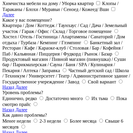
Химчистка мебели на дому / Уборка квартир
Клопы /
Тараканы / Блохи / Муравьи / Сеноед / Кожеед/ Вши
Далее
Какое у вас помещение?
Квартира / Дом / Коттедж / Таунхаус / Сад / Дача / Земельный
участок / Гараж / Офис / Склад / Торговое помещение
Хостел / Отель / Гостиница / Апартамены / Санаторий / Дом
отдыха / Турбаза / Кемпинг / Глэмпинг
Банкетный зал /
Ресторан / Кафе / Караоке-клуб / Столовая / Бар / Кофейня /
Паб / Кальянная / Пиццерия / Фудкорд / Рынок / Базар
Продуктовый магазин / Пивной магазин (пивнушка) / Суши
бар / Парикмахерская / Сауна / Баня / SPA / Кулинария /
Пекарня / Аптека / Заправка
Частный детский сад / Школа
/ Техникум / Университет / Театр / Административное здание /
Государственное учереждение / Завод
Свой вариант
Назад
Далее
Уровень проблемы?
Единично, редко
Достаточно много
Их тьма
Пока
смотрю прайс
Назад
Далее
Как давно проблемы?
Менее недели
2-3 недели
Более месяца
Свыше 6
месяцев
Назад
Далее