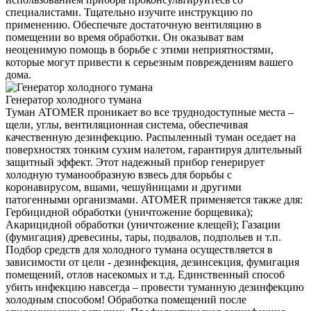
специалистами. Тщательно изучите инструкцию по
применению. Обеспечьте достаточную вентиляцию в
помещении во время обработки. Он оказыват вам
неоценимую помощь в борьбе с этими неприятностями,
которые могут привести к серьезным повреждениям вашего
дома.
Генератор холодного тумана
Туман ATOMER проникает во все труднодоступные места –
щели, углы, вентиляционная система, обеспечивая
качественную дезинфекцию. Распыленный туман оседает на
поверхностях тонким сухим налетом, гарантируя длительный
защитный эффект. Этот надежный прибор генерирует
холодную туманообразную взвесь для борьбы с
коронавирусом, вшами, чешуйницами и другими
патогенными организмами. ATOMER применяется также для:
Гербицидной обработки (уничтожение борщевика);
Акарицидной обработки (уничтожение клещей); Газации
(фумигация) древесины, тары, подвалов, подпольев и т.п.
Подбор средств для холодного тумана осуществляется в
зависимости от цели - дезинфекция, дезинсекция, фумигация
помещений, отлов насекомых и т.д. Единственный способ
убить инфекцию навсегда – провести туманную дезинфекцию
холодным способом! Обработка помещений после