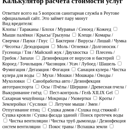
Калькулятор расчёта стоимости услуг
Ответьте всего на 5 вопросов санитарная служба в Реутове
официальный сайт. Это займет пару минут
Вид вредителя:
Клопы / Тараканы / Блохи / Муравьи / Сеноед / Кожеед
Мыши палёвки / Крысы/ Грызуны
Клещи / Комары /
Сверчки / Пауки / Гнус
Бактерии / Вирусы / Лишай / Чумка
/ Чесотка / Дезодорация
Моль / Огневки / Долгоносик /
Гусеница / Тля / Майский жук / Двухвостка
Плесень /
Грибок / Запахи
Дезинфекция от вирусов и бактерий
Короед / Точильщик / Часовщик / Усач / Лубоед / Шашель
Фумигация / Дегазация / Фогация
Санация кулера / Чистка
кулера для воды
Мухи / Мошки / Мошкара / Оводы /
Мухоловки
Санобработка авто / Дезинфекция
автотранспорта
Осы / Пчёлы / Шершни / Древесная пчела /
Выкуривание гнёзд
Пест-контроль / ГелЬ XILIX Gel
Сахарная чешуйница / Мокрицы / Уховертки
Кроты /
Землеройки / Суслики
Летучие мыши / Змеи /
Отпугивание птиц
Сушка домов / Сушка под стяжкой /
Сушка кровли / Сушка фасада зданий / Поиск протечек воды
Чистка вентиляции / Чистка труб дымохода / Дезинфекция
систем вентиляции
Покос травы / Вспашка земли