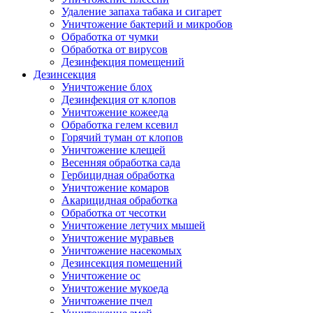
Удаление запаха табака и сигарет
Уничтожение бактерий и микробов
Обработка от чумки
Обработка от вирусов
Дезинфекция помещений
Дезинсекция
Уничтожение блох
Дезинфекция от клопов
Уничтожение кожееда
Обработка гелем ксевил
Горячий туман от клопов
Уничтожение клещей
Весенняя обработка сада
Гербицидная обработка
Уничтожение комаров
Акарицидная обработка
Обработка от чесотки
Уничтожение летучих мышей
Уничтожение муравьев
Уничтожение насекомых
Дезинсекция помещений
Уничтожение ос
Уничтожение мукоеда
Уничтожение пчел