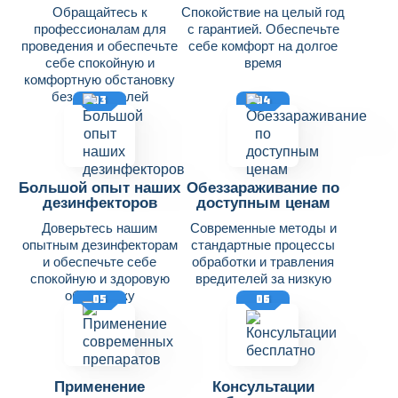
Обращайтесь к
Спокойствие на целый год
профессионалам для
с гарантией. Обеспечьте
проведения и обеспечьте
себе комфорт на долгое
себе спокойную и
время
комфортную обстановку
без вредителей
03
04
Большой опыт наших
Обеззараживание по
дезинфекторов
доступным ценам
Доверьтесь нашим
Современные методы и
опытным дезинфекторам
стандартные процессы
и обеспечьте себе
обработки и травления
спокойную и здоровую
вредителей за низкую
обстановку
цену
05
06
Применение
Консультации