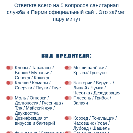
Ответьте всего на 5 вопросов санитарная
служба в Перми официальный сайт. Это займет
пару минут
Вид вредителя:
Клопы / Тараканы /
Мыши палёвки /
Блохи / Муравьи /
Крысы/ Грызуны
Сеноед / Кожеед
Клещи / Комары /
Бактерии / Вирусы /
Сверчки / Пауки / Гнус
Лишай / Чумка /
Чесотка / Дезодорация
Моль / Огневки /
Плесень / Грибок /
Долгоносик / Гусеница /
Запахи
Тля / Майский жук /
Двухвостка
Дезинфекция от
Короед / Точильщик /
вирусов и бактерий
Часовщик / Усач /
Лубоед / Шашель