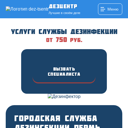
ДезЦентр
Меню
Лучшие в своём деле
Услуги службы дезинфекции
750
от
руб.
Вызвать
специалиста
Городская служба
дезинсекции Пермь