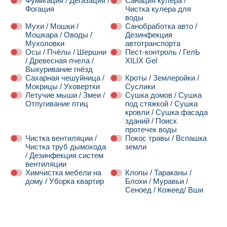
Фумигация / Дегазация /
Санация кулера /
Фогация
Чистка кулера для
воды
Мухи / Мошки /
Санобработка авто /
Мошкара / Оводы /
Дезинфекция
Мухоловки
автотранспорта
Осы / Пчёлы / Шершни
Пест-контроль / ГелЬ
/ Древесная пчела /
XILIX Gel
Выкуривание гнёзд
Сахарная чешуйница /
Кроты / Землеройки /
Мокрицы / Уховертки
Суслики
Летучие мыши / Змеи /
Сушка домов / Сушка
Отпугивание птиц
под стяжкой / Сушка
кровли / Сушка фасада
зданий / Поиск
протечек воды
Чистка вентиляции /
Покос травы / Вспашка
Чистка труб дымохода
земли
/ Дезинфекция систем
вентиляции
Химчистка мебели на
Клопы / Тараканы /
дому / Уборка квартир
Блохи / Муравьи /
Сеноед / Кожеед/ Вши
Далее