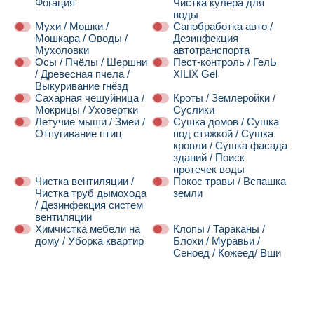
Фогация
Чистка кулера для
воды
Мухи / Мошки /
Санобработка авто /
Мошкара / Оводы /
Дезинфекция
Мухоловки
автотранспорта
Осы / Пчёлы / Шершни
Пест-контроль / ГелЬ
/ Древесная пчела /
XILIX Gel
Выкуривание гнёзд
Сахарная чешуйница /
Кроты / Землеройки /
Мокрицы / Уховертки
Суслики
Летучие мыши / Змеи /
Сушка домов / Сушка
Отпугивание птиц
под стяжкой / Сушка
кровли / Сушка фасада
зданий / Поиск
протечек воды
Чистка вентиляции /
Покос травы / Вспашка
Чистка труб дымохода
земли
/ Дезинфекция систем
вентиляции
Химчистка мебели на
Клопы / Тараканы /
дому / Уборка квартир
Блохи / Муравьи /
Сеноед / Кожеед/ Вши
Далее