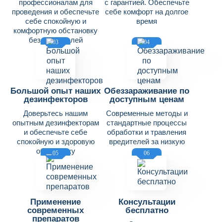
профессионалам для
с гарантией. Обеспечьте
проведения и обеспечьте
себе комфорт на долгое
себе спокойную и
время
комфортную обстановку
без вредителей
03
04
Большой опыт наших
Обеззараживание по
дезинфекторов
доступным ценам
Доверьтесь нашим
Современные методы и
опытным дезинфекторам
стандартные процессы
и обеспечьте себе
обработки и травления
спокойную и здоровую
вредителей за низкую
обстановку
цену
05
06
Применение
Консультации
современных
бесплатно
препаратов