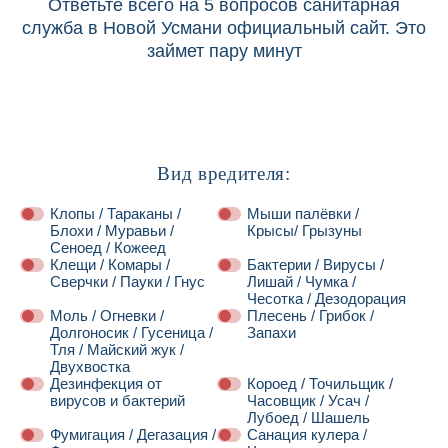
Ответьте всего на 5 вопросов санитарная
служба в Новой Усмани официальный сайт. Это
займет пару минут
Вид вредителя:
Клопы / Тараканы /
Мыши палёвки /
Блохи / Муравьи /
Крысы/ Грызуны
Сеноед / Кожеед
Клещи / Комары /
Бактерии / Вирусы /
Сверчки / Пауки / Гнус
Лишай / Чумка /
Чесотка / Дезодорация
Моль / Огневки /
Плесень / Грибок /
Долгоносик / Гусеница /
Запахи
Тля / Майский жук /
Двухвостка
Дезинфекция от
Короед / Точильщик /
вирусов и бактерий
Часовщик / Усач /
Лубоед / Шашель
Фумигация / Дегазация /
Санация кулера /