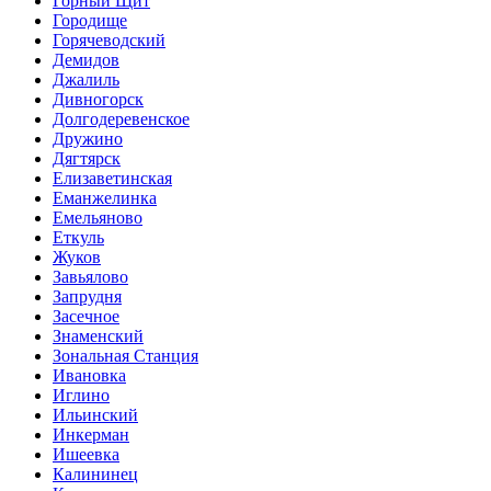
Горный Щит
Городище
Горячеводский
Демидов
Джалиль
Дивногорск
Долгодеревенское
Дружино
Дягтярск
Елизаветинская
Еманжелинка
Емельяново
Еткуль
Жуков
Завьялово
Запрудня
Засечное
Знаменский
Зональная Станция
Ивановка
Иглино
Ильинский
Инкерман
Ишеевка
Калининец