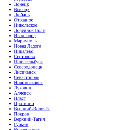
Донецк
Высоцк
Любань
Отрадное
Никольское
Лодейное Поле
Ивангород
Мариуполь
Новая Ладога
Пикалево
Сертолово
Шлиссельбург
Северодонецк
Лисичанск
Севастополь
Новомосковск
Луховицы
Алчевск
Пласт
Протвино
Вышний-Волочёк
Покров
Верхний-Тагил
Губкин
Волоколамск