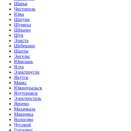
Шарья
Чистополь
Южа
Шатура
Шумиха
Щёкино
Шуя
Элиста
Шебекино
Шахты
Энгельс
Юрюзань
Ялта
Электроугли
Якутск
Маркс
Южноуральск
Ялуторовск
Электросталь
Ярцево
Махачкала
Макеевка
Волосово
Чусовой
Горловка