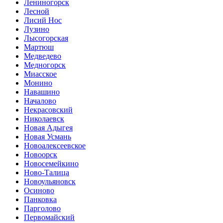
Лениногорск
Лесной
Лисий Нос
Лузино
Лысогорская
Мартюш
Медведево
Медногорск
Миасское
Монино
Навашино
Началово
Некрасовский
Николаевск
Новая Адыгея
Новая Усмань
Новоалексеевское
Новоорск
Новосемейкино
Ново-Талица
Новоульяновск
Осиново
Панковка
Парголово
Первомайский