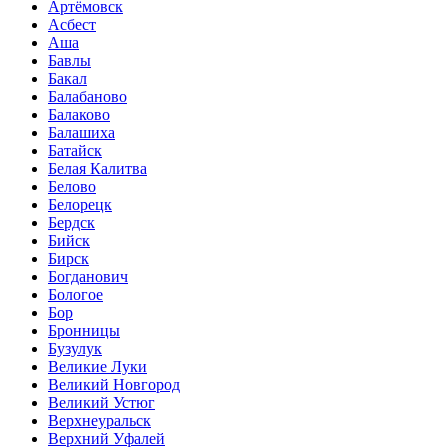
Артёмовск
Асбест
Аша
Бавлы
Бакал
Балабаново
Балаково
Балашиха
Батайск
Белая Калитва
Белово
Белорецк
Бердск
Бийск
Бирск
Богданович
Бологое
Бор
Бронницы
Бузулук
Великие Луки
Великий Новгород
Великий Устюг
Верхнеуральск
Верхний Уфалей