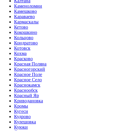
Калтана
Каменоломни
Камешково
Караваево
Кармаскалы
Кетово
Кокошкино
Кольцово
Кондратово
Котовск
Кохма
Красково
Красная Поляна
Красногорский
Красное Поле
Красное Село
Краснокамск
Краснообск
Красный Яр
Криводановка
Кромы
Кугеси
Кудрово
Кулешовка
Куюки