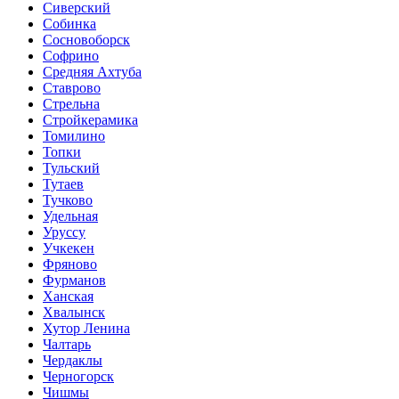
Сиверский
Собинка
Сосновоборск
Софрино
Средняя Ахтуба
Ставрово
Стрельна
Стройкерамика
Томилино
Топки
Тульский
Тутаев
Тучково
Удельная
Уруссу
Учкекен
Фряново
Фурманов
Ханская
Хвалынск
Хутор Ленина
Чалтарь
Чердаклы
Черногорск
Чишмы