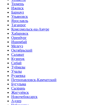
Тюмень
Ижевск
Барнаул
Ульяновск
Ярославль
Таганрог
Комсомольск-на-Амуре
Хабаровск
Оренбург
Ишимбай
Мелеуз
Октябрьский
Салават
Кузнецк
Сибай
Туймазы
Учалы
Рузаевка
Петропавловск-Камчатский
Бугульма
Сызрань
Жигулёвск
Новочебоксарск
Адлер