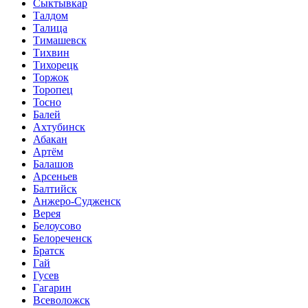
Сыктывкар
Талдом
Талица
Тимашевск
Тихвин
Тихорецк
Торжок
Торопец
Тосно
Балей
Ахтубинск
Абакан
Артём
Балашов
Арсеньев
Балтийск
Анжеро-Судженск
Верея
Белоусово
Белореченск
Братск
Гай
Гусев
Гагарин
Всеволожск