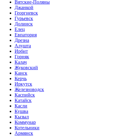
Вятские-Поляны
Джанкой
Георгиевск
Гурьевск
Долинск
Елец
Евпатория
Дрезна
Алушта
Ирбит
Горняк
Калач
Жуковский
Канск
Керчь
Иркутск
Железноводск
Каспийск
Катайск
Касли
Кушва
Кызыл
Коммунар
Котельники
Армянск