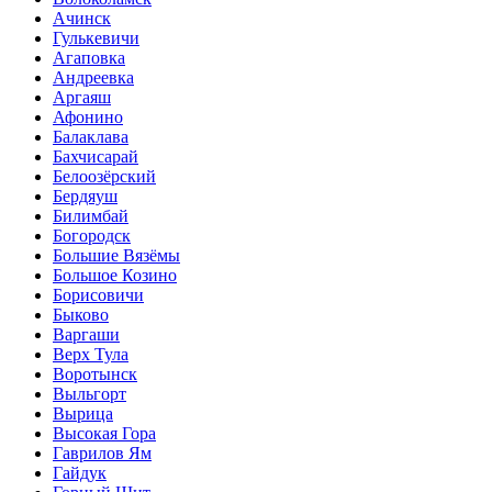
Ачинск
Гулькевичи
Агаповка
Андреевка
Аргаяш
Афонино
Балаклава
Бахчисарай
Белоозёрский
Бердяуш
Билимбай
Богородск
Большие Вязёмы
Большое Козино
Борисовичи
Быково
Варгаши
Верх Тула
Воротынск
Выльгорт
Вырица
Высокая Гора
Гаврилов Ям
Гайдук