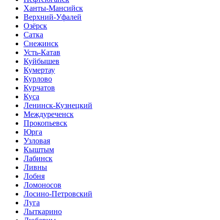
Ханты-Мансийск
Верхний-Уфалей
Озёрск
Сатка
Снежинск
Усть-Катав
Куйбышев
Кумертау
Курлово
Курчатов
Куса
Ленинск-Кузнецкий
Междуреченск
Прокопьевск
Юрга
Узловая
Кыштым
Лабинск
Ливны
Лобня
Ломоносов
Лосино-Петровский
Луга
Лыткарино