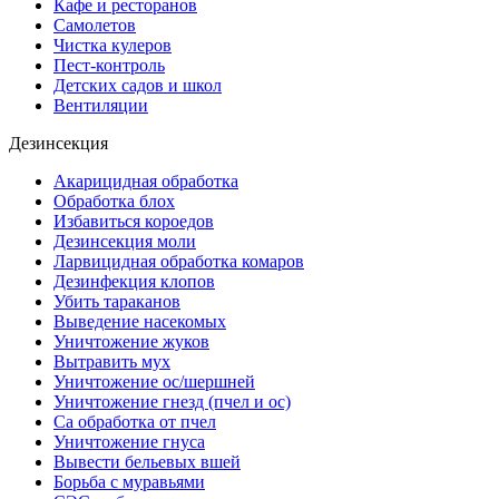
Кафе и ресторанов
Самолетов
Чистка кулеров
Пест-контроль
Детских садов и школ
Вентиляции
Дезинсекция
Акарицидная обработка
Обработка блох
Избавиться короедов
Дезинсекция моли
Ларвицидная обработка комаров
Дезинфекция клопов
Убить тараканов
Выведение насекомых
Уничтожение жуков
Вытравить мух
Уничтожение ос/шершней
Уничтожение гнезд (пчел и ос)
Са обработка от пчел
Уничтожение гнуса
Вывести бельевых вшей
Борьба с муравьями