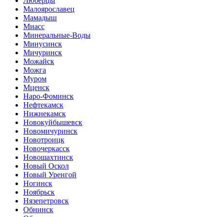
Люберцы
Малоярославец
Мамадыш
Миасс
Минеральные-Воды
Минусинск
Мичуринск
Можайск
Можга
Муром
Мценск
Наро-Фоминск
Нефтекамск
Нижнекамск
Новокуйбышевск
Новомичуринск
Новотроицк
Новочеркасск
Новошахтинск
Новый Оскол
Новый Уренгой
Ногинск
Ноябрьск
Нязепетровск
Обнинск