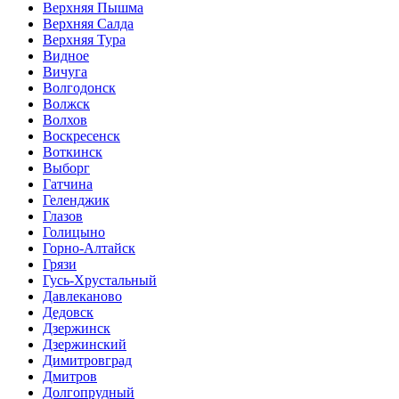
Верхняя Пышма
Верхняя Салда
Верхняя Тура
Видное
Вичуга
Волгодонск
Волжск
Волхов
Воскресенск
Воткинск
Выборг
Гатчина
Геленджик
Глазов
Голицыно
Горно-Алтайск
Грязи
Гусь-Хрустальный
Давлеканово
Дедовск
Дзержинск
Дзержинский
Димитровград
Дмитров
Долгопрудный