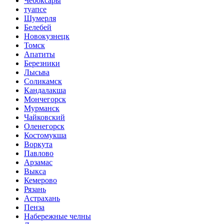
Чебоксары
туапсе
Шумерля
Белебей
Новокузнецк
Томск
Апатиты
Березники
Лысьва
Соликамск
Кандалакша
Мончегорск
Мурманск
Чайковский
Оленегорск
Костомукша
Воркута
Павлово
Арзамас
Выкса
Кемерово
Рязань
Астрахань
Пенза
Набережные челны