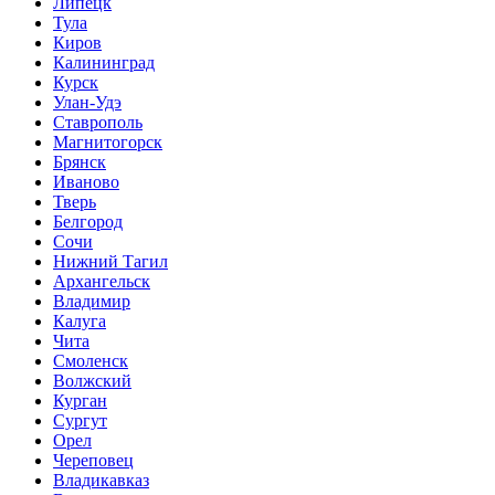
Липецк
Тула
Киров
Калининград
Курск
Улан-Удэ
Ставрополь
Магнитогорск
Брянск
Иваново
Тверь
Белгород
Сочи
Нижний Тагил
Архангельск
Владимир
Калуга
Чита
Смоленск
Волжский
Курган
Сургут
Орел
Череповец
Владикавказ