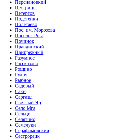
Персиановкий
Пестрицы
Петергов
Подстепки
Полетаево
Пос. им. Морозова
Поселок Роза
Починок
Правдинский
Прибрежный
Разумное
Рассказово
Рощино
Рудня
Рыбное
Садовый
Саки
Саргазы
Светлый Яр
Село Мга
Сельцо
Селятино
Семелуки
Серафимовский
Сестрорецк