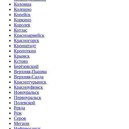
Коломна
Колпино
Копейск
Коркино
Королев
Котлас
Красноармейск
Красногорск
Кронштадт
Кропоткин
Крымск
Кстово
Берёзовский
Верхняя-Пышма
Верхняя-Салда
Краснотурьинск
Красноуфимск
Новоуральск
Первоуральск
Полевской
Ревда
Реж
Серов
Мегион
Нефтеюганск