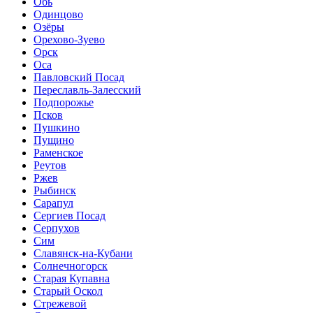
Обь
Одинцово
Озёры
Орехово-Зуево
Орск
Оса
Павловский Посад
Переславль-Залесский
Подпорожье
Псков
Пушкино
Пущино
Раменское
Реутов
Ржев
Рыбинск
Сарапул
Сергиев Посад
Серпухов
Сим
Славянск-на-Кубани
Солнечногорск
Старая Купавна
Старый Оскол
Стрежевой