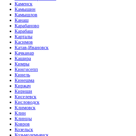
Каменск
Камышин
Камышлов
Канаш
Карабаново
Карабаш
Карталы
Касимов
Катав-Ивановск
Качканар
Кашира
Кимры
Кингисепп
Кинель
Кинешма
Киржач
Кириши
Киселевск
Кисловодск
Климовск
Клин
Клинцы
Ковров
Козельск
Козьмодемьянск