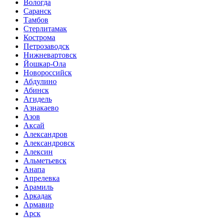
Вологда
Саранск
Тамбов
Стерлитамак
Кострома
Петрозаводск
Нижневартовск
Йошкар-Ола
Новороссийск
Абдулино
Абинск
Агидель
Азнакаево
Азов
Аксай
Александров
Александровск
Алексин
Альметьевск
Анапа
Апрелевка
Арамиль
Аркадак
Армавир
Арск