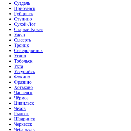
Суздаль
Приозерск
Рубцовск
Ступино
Сухой-Лог
Старый-Крым
Ужур
Сысерть
Троицк
Северодвинск
Углич
Тобольск
Ухта
Уссурийск
Фокино
Фрязино
Хотьково
Чапаевск
Чёрмоз
Цивильск
Чехов
Рыльск
Шадринск
Черкесск
Чебаркуль