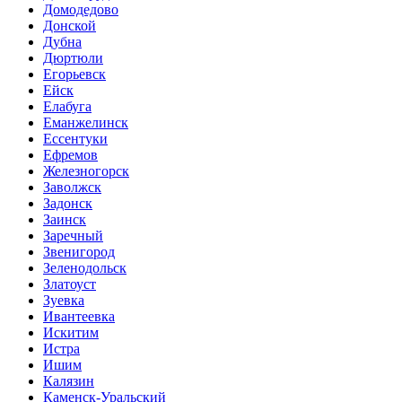
Домодедово
Донской
Дубна
Дюртюли
Егорьевск
Ейск
Елабуга
Еманжелинск
Ессентуки
Ефремов
Железногорск
Заволжск
Задонск
Заинск
Заречный
Звенигород
Зеленодольск
Златоуст
Зуевка
Ивантеевка
Искитим
Истра
Ишим
Калязин
Каменск-Уральский