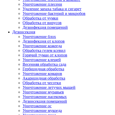
Уничтожение плесени
Удаление запаха табака и сигарет
Уничтожение бактерий и микробов
Обработка от чумки
Обработка от вирусов
Дезинфекция помещений
Дезинсекция
Уничтожение блох
Дезинфекция от клопов
Уничтожение кожееда
Обработка гелем ксевил
Горячий туман от клопов
Уничтожение клещей
Весенняя обработка сада
Гербицидная обработка
Уничтожение комаров
Акарицидная обработка
Обработка от чесотки
Уничтожение летучих мышей
Уничтожение муравьев
Уничтожение насекомых
Дезинсекция помещений
Уничтожение ос
Уничтожение мукоеда