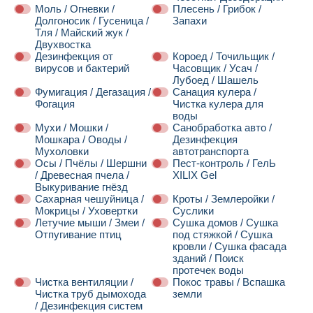
Моль / Огневки /
Плесень / Грибок /
Долгоносик / Гусеница /
Запахи
Тля / Майский жук /
Двухвостка
Дезинфекция от
Короед / Точильщик /
вирусов и бактерий
Часовщик / Усач /
Лубоед / Шашель
Фумигация / Дегазация /
Санация кулера /
Фогация
Чистка кулера для
воды
Мухи / Мошки /
Санобработка авто /
Мошкара / Оводы /
Дезинфекция
Мухоловки
автотранспорта
Осы / Пчёлы / Шершни
Пест-контроль / ГелЬ
/ Древесная пчела /
XILIX Gel
Выкуривание гнёзд
Сахарная чешуйница /
Кроты / Землеройки /
Мокрицы / Уховертки
Суслики
Летучие мыши / Змеи /
Сушка домов / Сушка
Отпугивание птиц
под стяжкой / Сушка
кровли / Сушка фасада
зданий / Поиск
протечек воды
Чистка вентиляции /
Покос травы / Вспашка
Чистка труб дымохода
земли
/ Дезинфекция систем