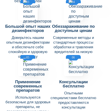
без вредителей
03
04
Большой опыт наших
Обеззараживание по
дезинфекторов
доступным ценам
Доверьтесь нашим
Современные методы и
опытным дезинфекторам
стандартные процессы
и обеспечьте себе
обработки и травления
спокойную и здоровую
вредителей за низкую
обстановку
цену
05
06
Применение
Консультации
современных
бесплатно
препаратов
Опытными
Используются
специалистами бесплатно
безопасные для здоровья
предоставляются
препараты, не
консультации