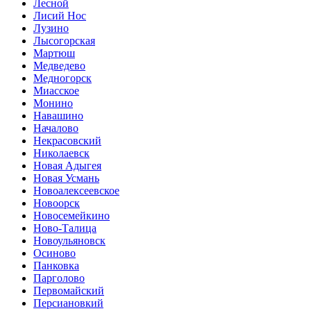
Лесной
Лисий Нос
Лузино
Лысогорская
Мартюш
Медведево
Медногорск
Миасское
Монино
Навашино
Началово
Некрасовский
Николаевск
Новая Адыгея
Новая Усмань
Новоалексеевское
Новоорск
Новосемейкино
Ново-Талица
Новоульяновск
Осиново
Панковка
Парголово
Первомайский
Персиановкий