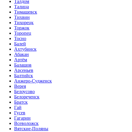
Талдом
Талица
Тимашевск
Тихвин
Тихорецк
Торжок
Торопец
Тосно
Балей
Ахтубинск
Абакан
Артём
Балашов
Арсеньев
Балтийск
Анжеро-Судженск
Верея
Белоусово
Белореченск
Братск
Гай
Гусев
Гагарин
Всеволожск
Вятские-Поляны