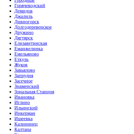
Городище
Горячеводский
Демидов
Джалиль
Дивногорск
Долгодеревенское
Дружино
Дягтярск
Елизаветинская
Еманжелинка
Емельяново
Еткуль
Жуков
Завьялово
Запрудня
Засечное
Знаменский
Зональная Станция
Ивановка
Иглино
Ильинский
Инкерман
Ишеевка
Калининец
Калтана