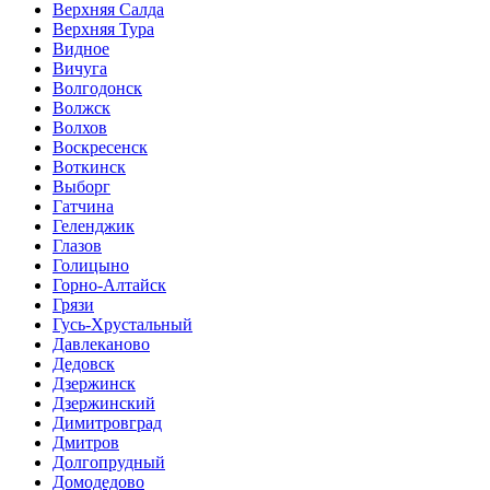
Верхняя Салда
Верхняя Тура
Видное
Вичуга
Волгодонск
Волжск
Волхов
Воскресенск
Воткинск
Выборг
Гатчина
Геленджик
Глазов
Голицыно
Горно-Алтайск
Грязи
Гусь-Хрустальный
Давлеканово
Дедовск
Дзержинск
Дзержинский
Димитровград
Дмитров
Долгопрудный
Домодедово