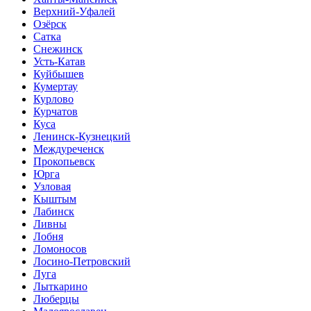
Верхний-Уфалей
Озёрск
Сатка
Снежинск
Усть-Катав
Куйбышев
Кумертау
Курлово
Курчатов
Куса
Ленинск-Кузнецкий
Междуреченск
Прокопьевск
Юрга
Узловая
Кыштым
Лабинск
Ливны
Лобня
Ломоносов
Лосино-Петровский
Луга
Лыткарино
Люберцы