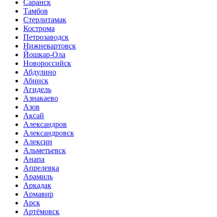
Саранск
Тамбов
Стерлитамак
Кострома
Петрозаводск
Нижневартовск
Йошкар-Ола
Новороссийск
Абдулино
Абинск
Агидель
Азнакаево
Азов
Аксай
Александров
Александровск
Алексин
Альметьевск
Анапа
Апрелевка
Арамиль
Аркадак
Армавир
Арск
Артёмовск