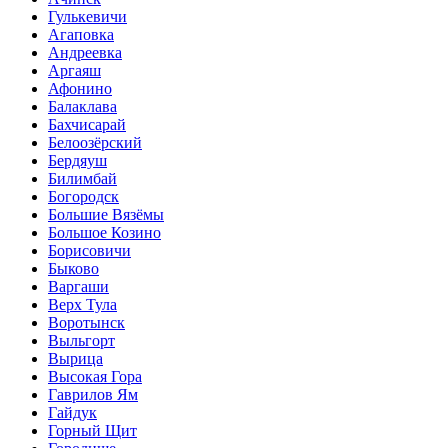
Гулькевичи
Агаповка
Андреевка
Аргаяш
Афонино
Балаклава
Бахчисарай
Белоозёрский
Бердяуш
Билимбай
Богородск
Большие Вязёмы
Большое Козино
Борисовичи
Быково
Варгаши
Верх Тула
Воротынск
Выльгорт
Вырица
Высокая Гора
Гаврилов Ям
Гайдук
Горный Щит