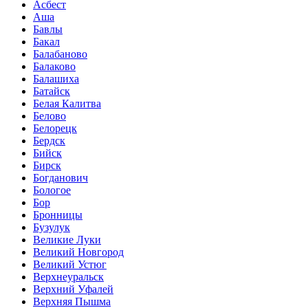
Асбест
Аша
Бавлы
Бакал
Балабаново
Балаково
Балашиха
Батайск
Белая Калитва
Белово
Белорецк
Бердск
Бийск
Бирск
Богданович
Бологое
Бор
Бронницы
Бузулук
Великие Луки
Великий Новгород
Великий Устюг
Верхнеуральск
Верхний Уфалей
Верхняя Пышма