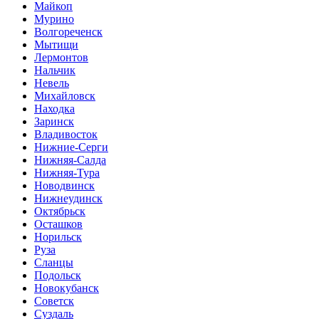
Майкоп
Мурино
Волгореченск
Мытищи
Лермонтов
Нальчик
Невель
Михайловск
Находка
Заринск
Владивосток
Нижние-Серги
Нижняя-Салда
Нижняя-Тура
Новодвинск
Нижнеудинск
Октябрьск
Осташков
Норильск
Руза
Сланцы
Подольск
Новокубанск
Советск
Суздаль