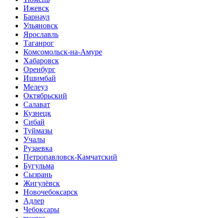
Ижевск
Барнаул
Ульяновск
Ярославль
Таганрог
Комсомольск-на-Амуре
Хабаровск
Оренбург
Ишимбай
Мелеуз
Октябрьский
Салават
Кузнецк
Сибай
Туймазы
Учалы
Рузаевка
Петропавловск-Камчатский
Бугульма
Сызрань
Жигулёвск
Новочебоксарск
Адлер
Чебоксары