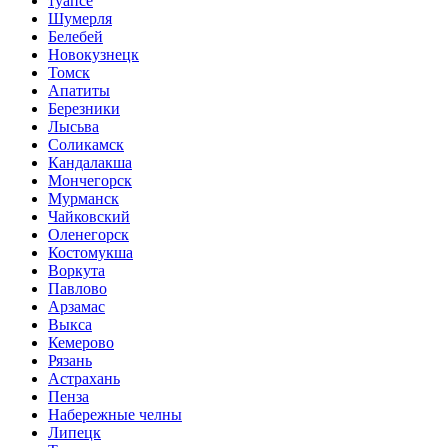
туапсе
Шумерля
Белебей
Новокузнецк
Томск
Апатиты
Березники
Лысьва
Соликамск
Кандалакша
Мончегорск
Мурманск
Чайковский
Оленегорск
Костомукша
Воркута
Павлово
Арзамас
Выкса
Кемерово
Рязань
Астрахань
Пенза
Набережные челны
Липецк