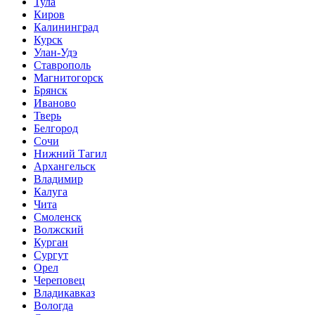
Тула
Киров
Калининград
Курск
Улан-Удэ
Ставрополь
Магнитогорск
Брянск
Иваново
Тверь
Белгород
Сочи
Нижний Тагил
Архангельск
Владимир
Калуга
Чита
Смоленск
Волжский
Курган
Сургут
Орел
Череповец
Владикавказ
Вологда