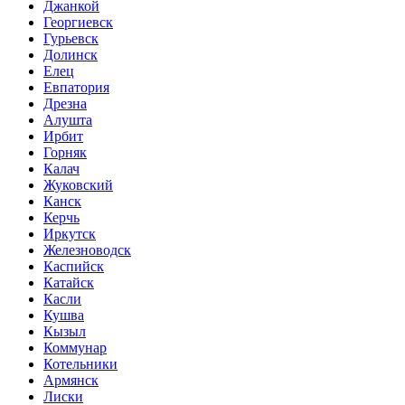
Джанкой
Георгиевск
Гурьевск
Долинск
Елец
Евпатория
Дрезна
Алушта
Ирбит
Горняк
Калач
Жуковский
Канск
Керчь
Иркутск
Железноводск
Каспийск
Катайск
Касли
Кушва
Кызыл
Коммунар
Котельники
Армянск
Лиски