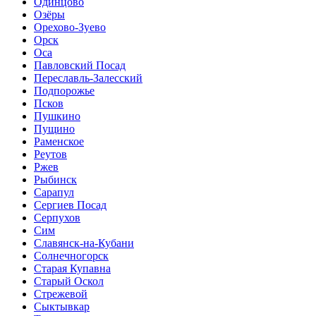
Одинцово
Озёры
Орехово-Зуево
Орск
Оса
Павловский Посад
Переславль-Залесский
Подпорожье
Псков
Пушкино
Пущино
Раменское
Реутов
Ржев
Рыбинск
Сарапул
Сергиев Посад
Серпухов
Сим
Славянск-на-Кубани
Солнечногорск
Старая Купавна
Старый Оскол
Стрежевой
Сыктывкар