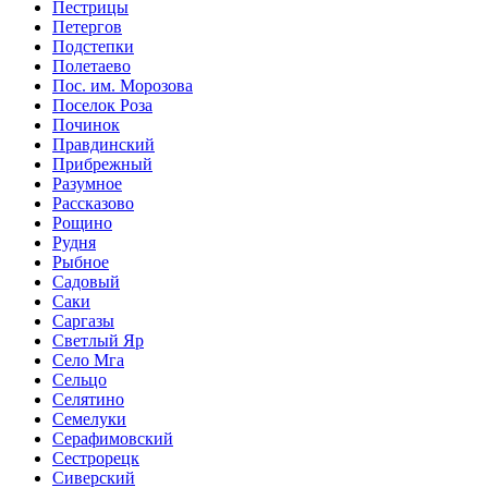
Пестрицы
Петергов
Подстепки
Полетаево
Пос. им. Морозова
Поселок Роза
Починок
Правдинский
Прибрежный
Разумное
Рассказово
Рощино
Рудня
Рыбное
Садовый
Саки
Саргазы
Светлый Яр
Село Мга
Сельцо
Селятино
Семелуки
Серафимовский
Сестрорецк
Сиверский