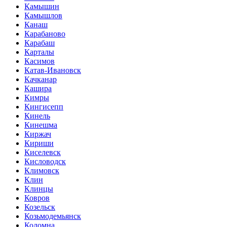
Камышин
Камышлов
Канаш
Карабаново
Карабаш
Карталы
Касимов
Катав-Ивановск
Качканар
Кашира
Кимры
Кингисепп
Кинель
Кинешма
Киржач
Кириши
Киселевск
Кисловодск
Климовск
Клин
Клинцы
Ковров
Козельск
Козьмодемьянск
Коломна