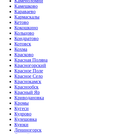
Каменоломни
Камешково
Караваево
Кармаскалы
Кетово
Кокошкино
Кольцово
Кондратово
Котовск
Кохма
Красково
Красная Поляна
Красногорский
Красное Поле
Красное Село
Краснокамск
Краснообск
Красный Яр
Криводановка
Кромы
Кугеси
Кудрово
Кулешовка
Куюки
Лениногорск