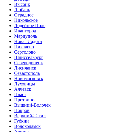
Высоцк
Любань
Отрадное
Никольское
Лодейное Поле
Ивангород
Мариуполь
Новая Ладога
Пикалево
Сертолово
Шлиссельбург
Северодонецк
Лисичанск
Севастополь
Новомосковск
Луховицы
Алчевск
Пласт
Протвино
Вышний-Волочёк
Покров
Верхний-Тагил
Губкин
Волоколамск
Ачинск