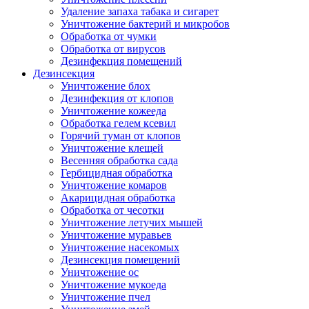
Удаление запаха табака и сигарет
Уничтожение бактерий и микробов
Обработка от чумки
Обработка от вирусов
Дезинфекция помещений
Дезинсекция
Уничтожение блох
Дезинфекция от клопов
Уничтожение кожееда
Обработка гелем ксевил
Горячий туман от клопов
Уничтожение клещей
Весенняя обработка сада
Гербицидная обработка
Уничтожение комаров
Акарицидная обработка
Обработка от чесотки
Уничтожение летучих мышей
Уничтожение муравьев
Уничтожение насекомых
Дезинсекция помещений
Уничтожение ос
Уничтожение мукоеда
Уничтожение пчел