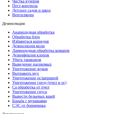
Чистка кулеров
Пест-контроль
Детских садов и школ
Вентиляции
Дезинсекция
Акарицидная обработка
Обработка блох
Избавиться короедов
Дезинсекция моли
Ларвицидная обработка комаров
Дезинфекция клопов
Убить тараканов
Выведение насекомых
Уничтожение жуков
Вытравить мух
Уничтожение ос/шершней
Уничтожение гнезд (пчел и ос)
Са обработка от пчел
Уничтожение гнуса
Вывести бельевых вшей
Борьба с муравьями
СЭС от борщевика