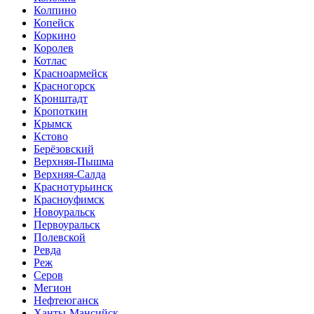
Колпино
Копейск
Коркино
Королев
Котлас
Красноармейск
Красногорск
Кронштадт
Кропоткин
Крымск
Кстово
Берёзовский
Верхняя-Пышма
Верхняя-Салда
Краснотурьинск
Красноуфимск
Новоуральск
Первоуральск
Полевской
Ревда
Реж
Серов
Мегион
Нефтеюганск
Ханты-Мансийск