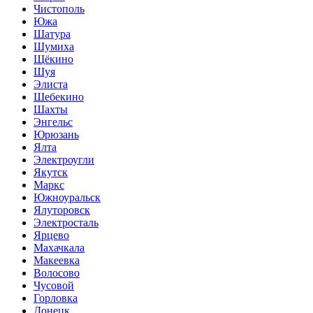
Чистополь
Южа
Шатура
Шумиха
Щёкино
Шуя
Элиста
Шебекино
Шахты
Энгельс
Юрюзань
Ялта
Электроугли
Якутск
Маркс
Южноуральск
Ялуторовск
Электросталь
Ярцево
Махачкала
Макеевка
Волосово
Чусовой
Горловка
Донецк