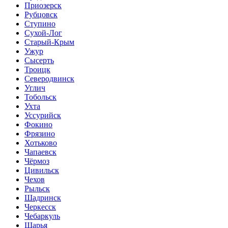
Приозерск
Рубцовск
Ступино
Сухой-Лог
Старый-Крым
Ужур
Сысерть
Троицк
Северодвинск
Углич
Тобольск
Ухта
Уссурийск
Фокино
Фрязино
Хотьково
Чапаевск
Чёрмоз
Цивильск
Чехов
Рыльск
Шадринск
Черкесск
Чебаркуль
Шарья