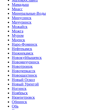
Малоярославец
Мамадыш
Миасс
Минеральные-Воды
Минусинск
Мичуринск
Можайск
Можга
Муром
Мценск
Наро-Фоминск
Нефтекамск
Нижнекамск
Новокуйбышевск
Новомичуринск
Новотроицк
Новочеркасск
Новошахтинск
Новый Оскол
Новый Уренгой
Ногинск
Ноябрьск
Нязепетровск
Обнинск
Обь