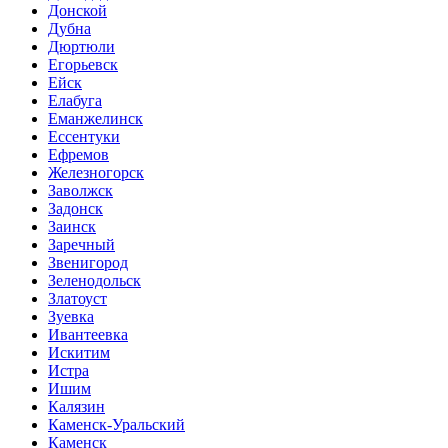
Донской
Дубна
Дюртюли
Егорьевск
Ейск
Елабуга
Еманжелинск
Ессентуки
Ефремов
Железногорск
Заволжск
Задонск
Заинск
Заречный
Звенигород
Зеленодольск
Златоуст
Зуевка
Ивантеевка
Искитим
Истра
Ишим
Калязин
Каменск-Уральский
Каменск