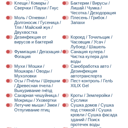
Клещи / Комары /
Бактерии / Вирусы /
Сверчки / Пауки / Гнус
Лишай / Чумка /
Чесотка / Дезодорация
Моль / Огневки /
Плесень / Грибок /
Долгоносик / Гусеница /
Запахи
Тля / Майский жук /
Двухвостка
Дезинфекция от
Короед / Точильщик /
вирусов и бактерий
Часовщик / Усач /
Лубоед / Шашель
Фумигация / Дегазация /
Санация кулера /
Фогация
Чистка кулера для
воды
Мухи / Мошки /
Санобработка авто /
Мошкара / Оводы /
Дезинфекция
Мухоловки
автотранспорта
Осы / Пчёлы / Шершни
Пест-контроль / ГелЬ
/ Древесная пчела /
XILIX Gel
Выкуривание гнёзд
Сахарная чешуйница /
Кроты / Землеройки /
Мокрицы / Уховертки
Суслики
Летучие мыши / Змеи /
Сушка домов / Сушка
Отпугивание птиц
под стяжкой / Сушка
кровли / Сушка фасада
зданий / Поиск
протечек воды