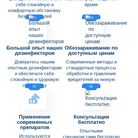
себе спокойную и
время
комфортную обстановку
без вредителей
03
04
Большой опыт наших
Обеззараживание по
дезинфекторов
доступным ценам
Доверьтесь нашим
Современные методы и
опытным дезинфекторам
стандартные процессы
и обеспечьте себе
обработки и травления
спокойную и здоровую
вредителей за низкую
обстановку
цену
05
06
Применение
Консультации
современных
бесплатно
препаратов
Опытными
Используются
специалистами бесплатно