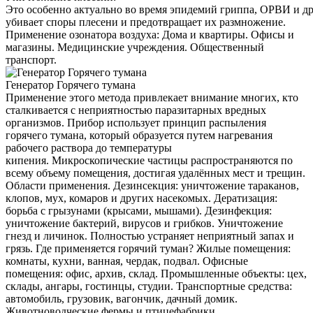
Это особенно актуально во время эпидемий гриппа, ОРВИ и д
убивает споры плесени и предотвращает их размножение.
Применение озонатора воздуха: Дома и квартиры. Офисы и
магазины. Медицинские учреждения. Общественный
транспорт.
Генератор Горячего тумана
Применение этого метода привлекает внимание многих, кто
сталкивается с неприятностью паразитарных вредных
организмов. Прибор использует принцип распыления
горячего тумана, который образуется путем нагревания
рабочего раствора до температуры
кипения. Микроскопические частицы распространяются по
всему объему помещения, достигая удалённых мест и трещин.
Области применения. Дезинсекция: уничтожение тараканов,
клопов, мух, комаров и других насекомых. Дератизация:
борьба с грызунами (крысами, мышами). Дезинфекция:
уничтожение бактерий, вирусов и грибков. Уничтожение
гнезд и личинок. Полностью устраняет неприятный запах и
грязь. Где применяется горячий туман? Жилые помещения:
комнаты, кухни, ванная, чердак, подвал. Офисные
помещения: офис, архив, склад. Промышленные объекты: цех,
склады, ангары, гостинцы, студии. Транспортные средства:
автомобиль, грузовик, вагончик, дачный домик.
Животноводческие фермы и птицефабрики.