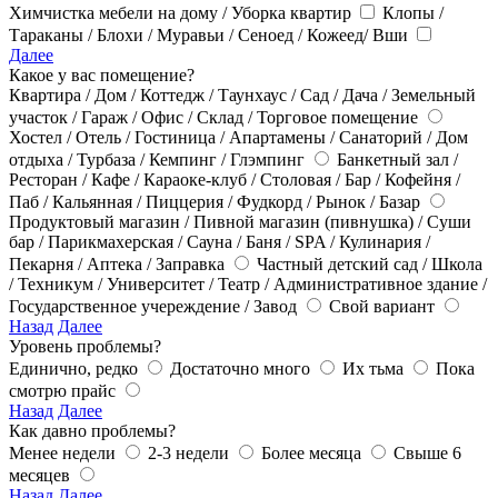
Химчистка мебели на дому / Уборка квартир
Клопы /
Тараканы / Блохи / Муравьи / Сеноед / Кожеед/ Вши
Далее
Какое у вас помещение?
Квартира / Дом / Коттедж / Таунхаус / Сад / Дача / Земельный
участок / Гараж / Офис / Склад / Торговое помещение
Хостел / Отель / Гостиница / Апартамены / Санаторий / Дом
отдыха / Турбаза / Кемпинг / Глэмпинг
Банкетный зал /
Ресторан / Кафе / Караоке-клуб / Столовая / Бар / Кофейня /
Паб / Кальянная / Пиццерия / Фудкорд / Рынок / Базар
Продуктовый магазин / Пивной магазин (пивнушка) / Суши
бар / Парикмахерская / Сауна / Баня / SPA / Кулинария /
Пекарня / Аптека / Заправка
Частный детский сад / Школа
/ Техникум / Университет / Театр / Административное здание /
Государственное учереждение / Завод
Свой вариант
Назад
Далее
Уровень проблемы?
Единично, редко
Достаточно много
Их тьма
Пока
смотрю прайс
Назад
Далее
Как давно проблемы?
Менее недели
2-3 недели
Более месяца
Свыше 6
месяцев
Назад
Далее