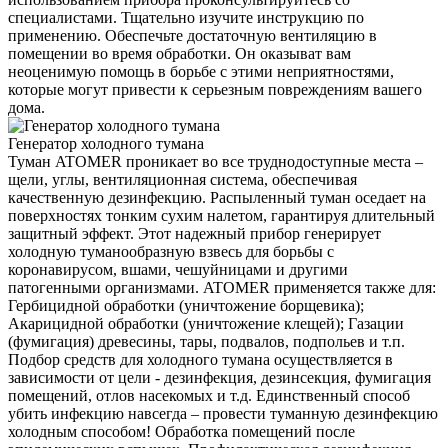
специалистами. Тщательно изучите инструкцию по
применению. Обеспечьте достаточную вентиляцию в
помещении во время обработки. Он оказыват вам
неоценимую помощь в борьбе с этими неприятностями,
которые могут привести к серьезным повреждениям вашего
дома.
Генератор холодного тумана
Туман ATOMER проникает во все труднодоступные места –
щели, углы, вентиляционная система, обеспечивая
качественную дезинфекцию. Распыленный туман оседает на
поверхностях тонким сухим налетом, гарантируя длительный
защитный эффект. Этот надежный прибор генерирует
холодную туманообразную взвесь для борьбы с
коронавирусом, вшами, чешуйницами и другими
патогенными организмами. ATOMER применяется также для:
Гербицидной обработки (уничтожение борщевика);
Акарицидной обработки (уничтожение клещей); Газации
(фумигация) древесины, тары, подвалов, подпольев и т.п.
Подбор средств для холодного тумана осуществляется в
зависимости от цели - дезинфекция, дезинсекция, фумигация
помещений, отлов насекомых и т.д. Единственный способ
убить инфекцию навсегда – провести туманную дезинфекцию
холодным способом! Обработка помещений после