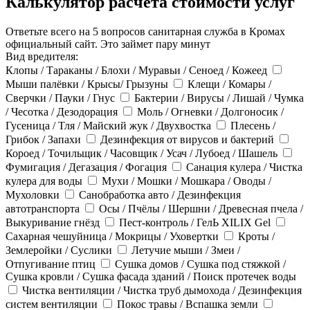
Калькулятор расчёта стоимости услуг
Ответьте всего на 5 вопросов санитарная служба в Кромах
официальный сайт. Это займет пару минут
Вид вредителя:
Клопы / Тараканы / Блохи / Муравьи / Сеноед / Кожеед
Мыши палёвки / Крысы/ Грызуны
Клещи / Комары /
Сверчки / Пауки / Гнус
Бактерии / Вирусы / Лишай / Чумка
/ Чесотка / Дезодорация
Моль / Огневки / Долгоносик /
Гусеница / Тля / Майский жук / Двухвостка
Плесень /
Грибок / Запахи
Дезинфекция от вирусов и бактерий
Короед / Точильщик / Часовщик / Усач / Лубоед / Шашель
Фумигация / Дегазация / Фогация
Санация кулера / Чистка
кулера для воды
Мухи / Мошки / Мошкара / Оводы /
Мухоловки
Санобработка авто / Дезинфекция
автотранспорта
Осы / Пчёлы / Шершни / Древесная пчела /
Выкуривание гнёзд
Пест-контроль / ГелЬ XILIX Gel
Сахарная чешуйница / Мокрицы / Уховертки
Кроты /
Землеройки / Суслики
Летучие мыши / Змеи /
Отпугивание птиц
Сушка домов / Сушка под стяжкой /
Сушка кровли / Сушка фасада зданий / Поиск протечек воды
Чистка вентиляции / Чистка труб дымохода / Дезинфекция
систем вентиляции
Покос травы / Вспашка земли