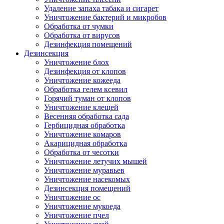
Удаление запаха табака и сигарет
Уничтожение бактерий и микробов
Обработка от чумки
Обработка от вирусов
Дезинфекция помещений
Дезинсекция
Уничтожение блох
Дезинфекция от клопов
Уничтожение кожееда
Обработка гелем ксевил
Горячий туман от клопов
Уничтожение клещей
Весенняя обработка сада
Гербицидная обработка
Уничтожение комаров
Акарицидная обработка
Обработка от чесотки
Уничтожение летучих мышей
Уничтожение муравьев
Уничтожение насекомых
Дезинсекция помещений
Уничтожение ос
Уничтожение мукоеда
Уничтожение пчел