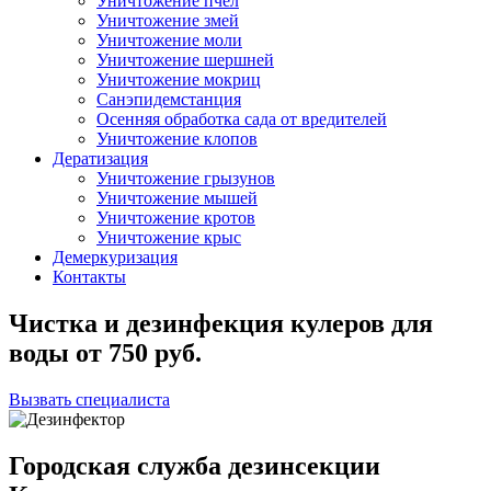
Уничтожение пчел
Уничтожение змей
Уничтожение моли
Уничтожение шершней
Уничтожение мокриц
Санэпидемстанция
Осенняя обработка сада от вредителей
Уничтожение клопов
Дератизация
Уничтожение грызунов
Уничтожение мышей
Уничтожение кротов
Уничтожение крыс
Демеркуризация
Контакты
Чистка и дезинфекция кулеров для
воды
от
750
руб.
Вызвать специалиста
Городская служба дезинсекции