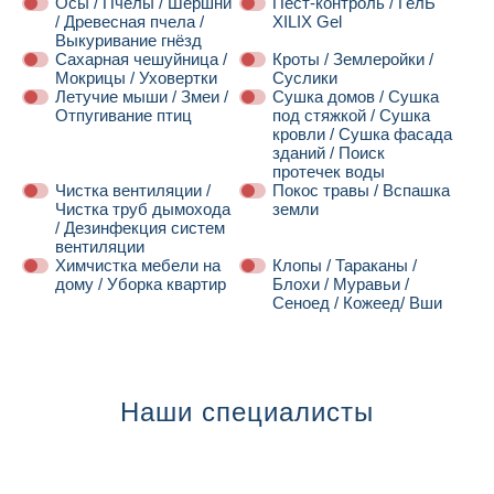
Осы / Пчёлы / Шершни
Пест-контроль / ГелЬ
/ Древесная пчела /
XILIX Gel
Выкуривание гнёзд
Сахарная чешуйница /
Кроты / Землеройки /
Мокрицы / Уховертки
Суслики
Летучие мыши / Змеи /
Сушка домов / Сушка
Отпугивание птиц
под стяжкой / Сушка
кровли / Сушка фасада
зданий / Поиск
протечек воды
Чистка вентиляции /
Покос травы / Вспашка
Чистка труб дымохода
земли
/ Дезинфекция систем
вентиляции
Химчистка мебели на
Клопы / Тараканы /
дому / Уборка квартир
Блохи / Муравьи /
Сеноед / Кожеед/ Вши
Далее
Наши специалисты