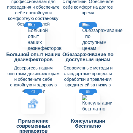
профессионалам для
с гарантией. Обеспечьте
проведения и обеспечьте
себе комфорт на долгое
себе спокойную и
время
комфортную обстановку
без вредителей
03
04
Большой опыт наших
Обеззараживание по
дезинфекторов
доступным ценам
Доверьтесь нашим
Современные методы и
опытным дезинфекторам
стандартные процессы
и обеспечьте себе
обработки и травления
спокойную и здоровую
вредителей за низкую
обстановку
цену
05
06
Применение
Консультации
современных
бесплатно
препаратов