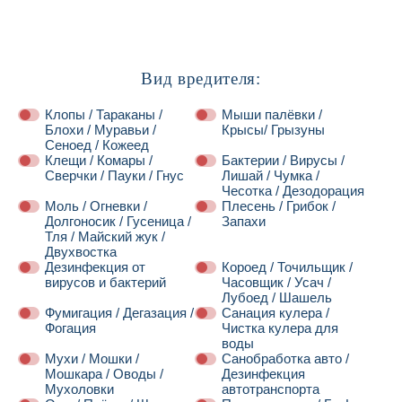
Вид вредителя:
Клопы / Тараканы /
Мыши палёвки /
Блохи / Муравьи /
Крысы/ Грызуны
Сеноед / Кожеед
Клещи / Комары /
Бактерии / Вирусы /
Сверчки / Пауки / Гнус
Лишай / Чумка /
Чесотка / Дезодорация
Моль / Огневки /
Плесень / Грибок /
Долгоносик / Гусеница /
Запахи
Тля / Майский жук /
Двухвостка
Дезинфекция от
Короед / Точильщик /
вирусов и бактерий
Часовщик / Усач /
Лубоед / Шашель
Фумигация / Дегазация /
Санация кулера /
Фогация
Чистка кулера для
воды
Мухи / Мошки /
Санобработка авто /
Мошкара / Оводы /
Дезинфекция
Мухоловки
автотранспорта