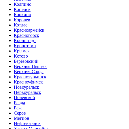
Колпино
Копейск
Коркино
Королев
Котлас
Красноармейск
Красногорск
Кронштадт
Кропоткин
Крымск
Кстово
Берёзовский
Верхняя-Пышма
Верхняя-Салда
Краснотурьинск
Красноуфимск
Новоуральск
Первоуральск
Полевской
Ревда
Реж
Серов
Мегион
Нефтеюганск
Ханты-Мансийск