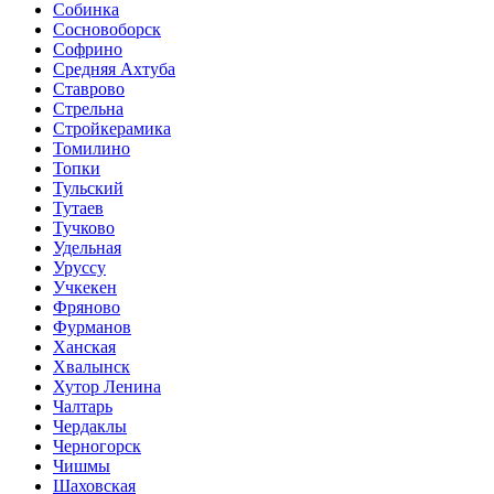
Собинка
Сосновоборск
Софрино
Средняя Ахтуба
Ставрово
Стрельна
Стройкерамика
Томилино
Топки
Тульский
Тутаев
Тучково
Удельная
Уруссу
Учкекен
Фряново
Фурманов
Ханская
Хвалынск
Хутор Ленина
Чалтарь
Чердаклы
Черногорск
Чишмы
Шаховская