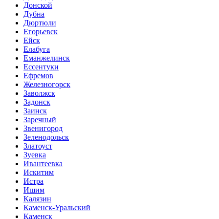
Донской
Дубна
Дюртюли
Егорьевск
Ейск
Елабуга
Еманжелинск
Ессентуки
Ефремов
Железногорск
Заволжск
Задонск
Заинск
Заречный
Звенигород
Зеленодольск
Златоуст
Зуевка
Ивантеевка
Искитим
Истра
Ишим
Калязин
Каменск-Уральский
Каменск