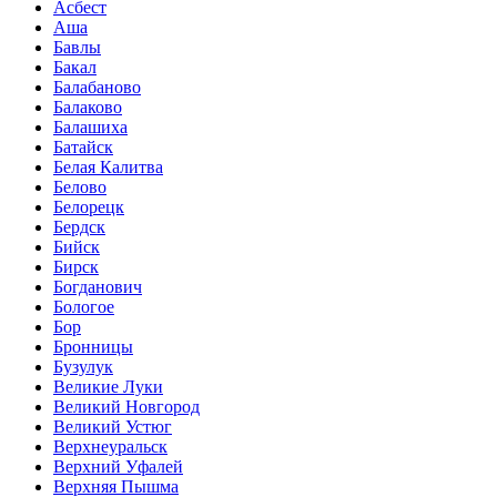
Асбест
Аша
Бавлы
Бакал
Балабаново
Балаково
Балашиха
Батайск
Белая Калитва
Белово
Белорецк
Бердск
Бийск
Бирск
Богданович
Бологое
Бор
Бронницы
Бузулук
Великие Луки
Великий Новгород
Великий Устюг
Верхнеуральск
Верхний Уфалей
Верхняя Пышма