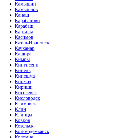
Камышин
Камышлов
Канаш
Карабаново
Карабаш
Карталы
Касимов
Катав-Ивановск
Качканар
Кашира
Кимры
Кингисепп
Кинель
Кинешма
Киржач
Кириши
Киселевск
Кисловодск
Климовск
Клин
Клинцы
Ковров
Козельск
Козьмодемьянск
Коломна