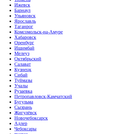
Ижевск
Барнаул
Ульяновск
Ярославль
Таганрог
Комсомольск-на-Амуре
Хабаровск
Оренбург
Ишимбай
Мелеуз
Октябрьский
Салават
Кузнецк
Сибай
Туймазы
Учалы
Рузаевка
Петропавловск-Камчатский
Бугульма
Сызрань
Жигулёвск
Новочебоксарск
Адлер
Чебоксары