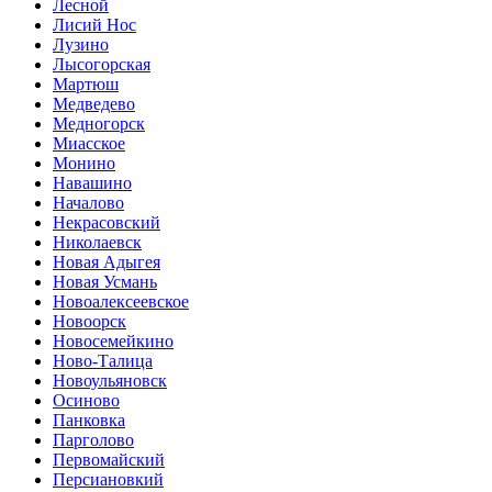
Лесной
Лисий Нос
Лузино
Лысогорская
Мартюш
Медведево
Медногорск
Миасское
Монино
Навашино
Началово
Некрасовский
Николаевск
Новая Адыгея
Новая Усмань
Новоалексеевское
Новоорск
Новосемейкино
Ново-Талица
Новоульяновск
Осиново
Панковка
Парголово
Первомайский
Персиановкий