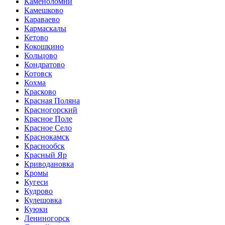
Каменоломни
Камешково
Караваево
Кармаскалы
Кетово
Кокошкино
Кольцово
Кондратово
Котовск
Кохма
Красково
Красная Поляна
Красногорский
Красное Поле
Красное Село
Краснокамск
Краснообск
Красный Яр
Криводановка
Кромы
Кугеси
Кудрово
Кулешовка
Куюки
Лениногорск