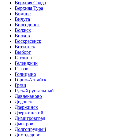
Верхняя Салда
Верхняя Тура
Видное
Вичуга
Волгодонск
Волжск
Волхов
Воскресенск
Воткинск
Выборг
Гатчина
Геленджик
Глазов
Голицыно
Горно-Алтайск
Грязи
Гусь-Хрустальный
Давлеканово
Дедовск
Дзержинск
Дзержинский
Димитровград
Дмитров
Долгопрудный
Домодедово