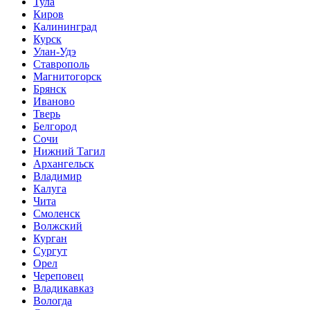
Тула
Киров
Калининград
Курск
Улан-Удэ
Ставрополь
Магнитогорск
Брянск
Иваново
Тверь
Белгород
Сочи
Нижний Тагил
Архангельск
Владимир
Калуга
Чита
Смоленск
Волжский
Курган
Сургут
Орел
Череповец
Владикавказ
Вологда