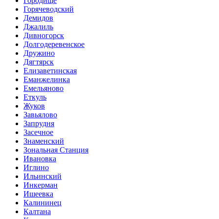
Городище
Горячеводский
Демидов
Джалиль
Дивногорск
Долгодеревенское
Дружино
Дягтярск
Елизаветинская
Еманжелинка
Емельяново
Еткуль
Жуков
Завьялово
Запрудня
Засечное
Знаменский
Зональная Станция
Ивановка
Иглино
Ильинский
Инкерман
Ишеевка
Калининец
Калтана