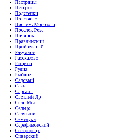
Пестрицы
Петергов
Подстепки
Полетаево
Пос. им. Морозова
Поселок Роза
Починок
Правдинский
Прибрежный
Разумное
Рассказово
Рощино
Рудня
Рыбное
Садовый
Саки
Саргазы
Светлый Яр
Село Мга
Сельцо
Селятино
Семелуки
Серафимовский
Сестрорецк
Сиверский