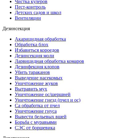
Чистка кулеров
Пест-контроль
Детских садов и школ
Вентиляции
Дезинсекция
Акарицидная обработка
Обработка блох
Избавиться короедов
Дезинсекция моли
Ларвицидная обработка комаров
Дезинфекция клопов
Убить тараканов
Выведение насекомых
Уничтожение жуков
Вытравить мух
Уничтожение ос/шершней
Уничтожение гнезд (пчел и ос)
Са обработка от пчел
Уничтожение гнуса
Вывести бельевых вшей
Борьба с муравьями
СЭС от борщевика