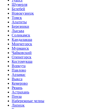
туапсе
Шумерля
Белебей
Новокузнецк
Томск
Апатиты
Березники
Лысьва
Соликамск
Кандалакша
Мончегорск
Мурманск
Чайковский
Оленегорск
Костомукша
Воркута
Павлово
Арзамас
Выкса
Кемерово
Рязань
Астрахань
Пенза
Набережные челны
Липецк