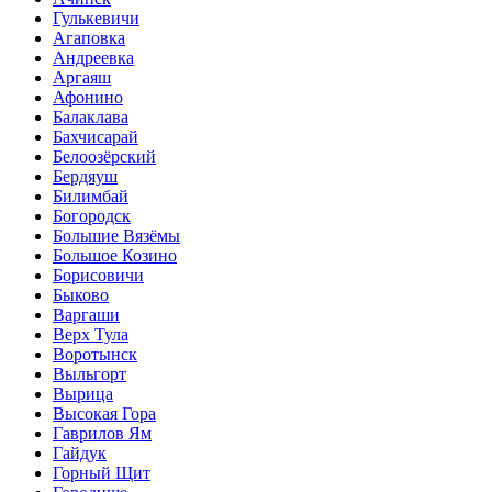
Гулькевичи
Агаповка
Андреевка
Аргаяш
Афонино
Балаклава
Бахчисарай
Белоозёрский
Бердяуш
Билимбай
Богородск
Большие Вязёмы
Большое Козино
Борисовичи
Быково
Варгаши
Верх Тула
Воротынск
Выльгорт
Вырица
Высокая Гора
Гаврилов Ям
Гайдук
Горный Щит