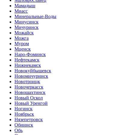
Малоярославец
Мамадыш
Миасс
Минеральные-Воды
Минусинск
Мичуринск
Можайск
Можга
Муром
Мценск
Наро-Фоминск
Нефтекамск
Нижнекамск
Новокуйбышевск
Новомичуринск
Новотроицк
Новочеркасск
Новошахтинск
Новый Оскол
Новый Уренгой
Ногинск
Ноябрьск
Нязепетровск
Обнинск
Обь