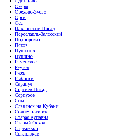
Одинцово
Озёры
Орехово-Зуево
Орск
Оса
Павловский Посад
Переславль-Залесский
Подпорожье
Псков
Пушкино
Пущино
Раменское
Реутов
Ржев
Рыбинск
Сарапул
Сергиев Посад
Серпухов
Сим
Славянск-на-Кубани
Солнечногорск
Старая Купавна
Старый Оскол
Стрежевой
Сыктывкар