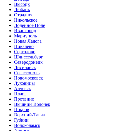
Высоцк
Любань
Отрадное
Никольское
Лодейное Поле
Ивангород
Мариуполь
Новая Ладога
Пикалево
Сертолово
Шлиссельбург
Северодонецк
Лисичанск
Севастополь
Новомосковск
Луховицы
Алчевск
Пласт
Протвино
Вышний-Волочёк
Покров
Верхний-Тагил
Губкин
Волоколамск
Ачинск