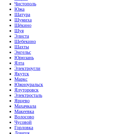
Чистополь
Южа
Шатура
Шумиха
Щёкино
Шуя
Элиста
Шебекино
Шахты
Энгельс
Юрюзань
Ялта
Электроугли
Якутск
Маркс
Южноуральск
Ялуторовск
Электросталь
Ярцево
Махачкала
Макеевка
Волосово
Чусовой
Горловка
Донецк