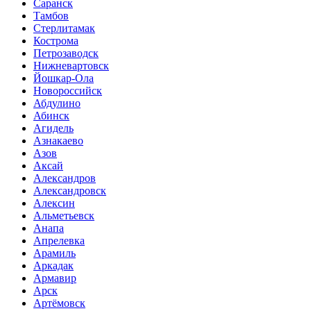
Саранск
Тамбов
Стерлитамак
Кострома
Петрозаводск
Нижневартовск
Йошкар-Ола
Новороссийск
Абдулино
Абинск
Агидель
Азнакаево
Азов
Аксай
Александров
Александровск
Алексин
Альметьевск
Анапа
Апрелевка
Арамиль
Аркадак
Армавир
Арск
Артёмовск