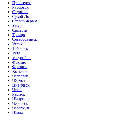
Приозерск
Рубцовск
Ступино
Сухой-Лог
Старый-Крым
Ужур
Сысерть
Троицк
Северодвинск
Углич
Тобольск
Ухта
Уссурийск
Фокино
Фрязино
Хотьково
Чапаевск
Чёрмоз
Цивильск
Чехов
Рыльск
Шадринск
Черкесск
Чебаркуль
Шарья