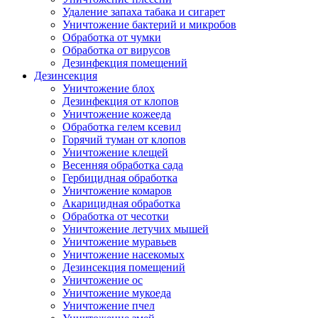
Удаление запаха табака и сигарет
Уничтожение бактерий и микробов
Обработка от чумки
Обработка от вирусов
Дезинфекция помещений
Дезинсекция
Уничтожение блох
Дезинфекция от клопов
Уничтожение кожееда
Обработка гелем ксевил
Горячий туман от клопов
Уничтожение клещей
Весенняя обработка сада
Гербицидная обработка
Уничтожение комаров
Акарицидная обработка
Обработка от чесотки
Уничтожение летучих мышей
Уничтожение муравьев
Уничтожение насекомых
Дезинсекция помещений
Уничтожение ос
Уничтожение мукоеда
Уничтожение пчел