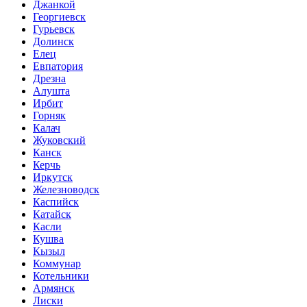
Джанкой
Георгиевск
Гурьевск
Долинск
Елец
Евпатория
Дрезна
Алушта
Ирбит
Горняк
Калач
Жуковский
Канск
Керчь
Иркутск
Железноводск
Каспийск
Катайск
Касли
Кушва
Кызыл
Коммунар
Котельники
Армянск
Лиски