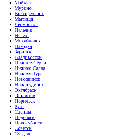
Майкоп
Мурино
Волгореченск
Мытищи
Лермонтов
Нальчик
Невель
Михайловск
Находка
Заринск
Владивосток
Нижние-Серги
Нижняя-Салда
Нижняя-Тура
Новодвинск
Нижнеудинск
Октябрьск
Осташков
Норильск
Руза
Сланцы
Подольск
Новокубанск
Советск
Суздаль