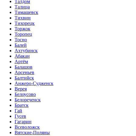
Талдом
Талица
Тимашевск
Тихвин
Тихорецк
Торжок
Торопец
Тосно
Балей
Ахтубинск
Абакан
Артём
Балашов
Арсеньев
Балтийск
Анжеро-Судженск
Верея
Белоусово
Белореченск
Братск
Гай
Гусев
Гагарин
Всеволожск
Вятские-Поляны