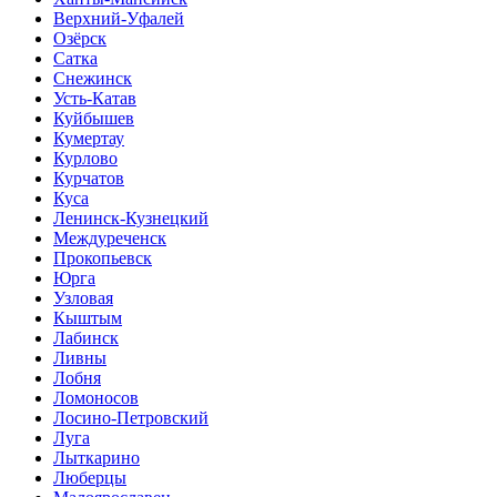
Верхний-Уфалей
Озёрск
Сатка
Снежинск
Усть-Катав
Куйбышев
Кумертау
Курлово
Курчатов
Куса
Ленинск-Кузнецкий
Междуреченск
Прокопьевск
Юрга
Узловая
Кыштым
Лабинск
Ливны
Лобня
Ломоносов
Лосино-Петровский
Луга
Лыткарино
Люберцы