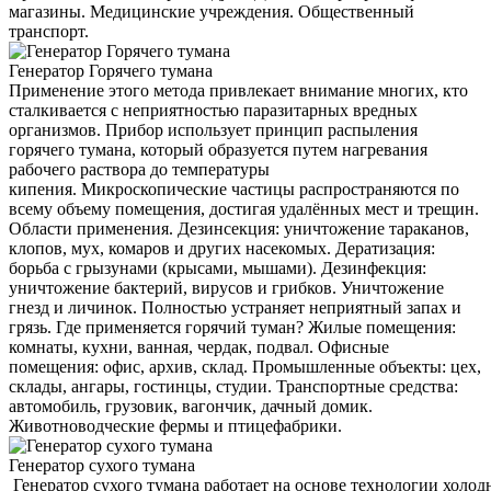
магазины. Медицинские учреждения. Общественный
транспорт.
Генератор Горячего тумана
Применение этого метода привлекает внимание многих, кто
сталкивается с неприятностью паразитарных вредных
организмов. Прибор использует принцип распыления
горячего тумана, который образуется путем нагревания
рабочего раствора до температуры
кипения. Микроскопические частицы распространяются по
всему объему помещения, достигая удалённых мест и трещин.
Области применения. Дезинсекция: уничтожение тараканов,
клопов, мух, комаров и других насекомых. Дератизация:
борьба с грызунами (крысами, мышами). Дезинфекция:
уничтожение бактерий, вирусов и грибков. Уничтожение
гнезд и личинок. Полностью устраняет неприятный запах и
грязь. Где применяется горячий туман? Жилые помещения:
комнаты, кухни, ванная, чердак, подвал. Офисные
помещения: офис, архив, склад. Промышленные объекты: цех,
склады, ангары, гостинцы, студии. Транспортные средства:
автомобиль, грузовик, вагончик, дачный домик.
Животноводческие фермы и птицефабрики.
Генератор сухого тумана
Генератор сухого тумана работает на основе технологии холод