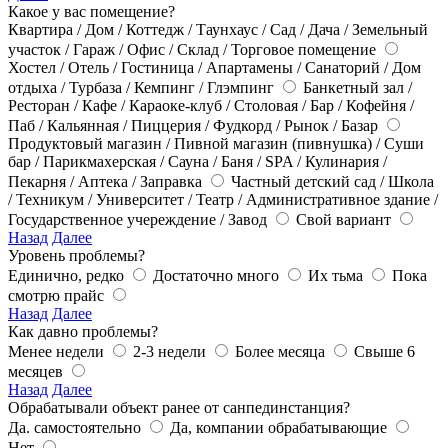
Какое у вас помещение?
Квартира / Дом / Коттедж / Таунхаус / Сад / Дача / Земельный
участок / Гараж / Офис / Склад / Торговое помещение
Хостел / Отель / Гостиница / Апартамены / Санаторий / Дом
отдыха / Турбаза / Кемпинг / Глэмпинг
Банкетный зал /
Ресторан / Кафе / Караоке-клуб / Столовая / Бар / Кофейня /
Паб / Кальянная / Пиццерия / Фудкорд / Рынок / Базар
Продуктовый магазин / Пивной магазин (пивнушка) / Суши
бар / Парикмахерская / Сауна / Баня / SPA / Кулинария /
Пекарня / Аптека / Заправка
Частный детский сад / Школа
/ Техникум / Университет / Театр / Административное здание /
Государственное учереждение / Завод
Свой вариант
Назад
Далее
Уровень проблемы?
Единично, редко
Достаточно много
Их тьма
Пока
смотрю прайс
Назад
Далее
Как давно проблемы?
Менее недели
2-3 недели
Более месяца
Свыше 6
месяцев
Назад
Далее
Обрабатывали объект ранее от санпединстанция?
Да. самостоятельно
Да, компании обрабатывающие
Нет