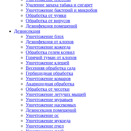
Удаление запаха табака и сигарет
Уничтожение бактерий и микробов
Обработка от чумки
Обработка от вирусов
Дезинфекция помещений
Дезинсекция
Уничтожение блох
Дезинфекция от клопов
Уничтожение кожееда
Обработка гелем ксевил
Горячий туман от клопов
Уничтожение клещей
Весенняя обработка сада
Гербицидная обработка
Уничтожение комаров
Акарицидная обработка
Обработка от чесотки
Уничтожение летучих мышей
Уничтожение муравьев
Уничтожение насекомых
Дезинсекция помещений
Уничтожение ос
Уничтожение мукоеда
Уничтожение пчел