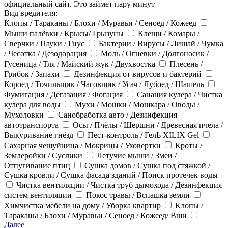
официальный сайт. Это займет пару минут
Вид вредителя:
Клопы / Тараканы / Блохи / Муравьи / Сеноед / Кожеед
Мыши палёвки / Крысы/ Грызуны
Клещи / Комары /
Сверчки / Пауки / Гнус
Бактерии / Вирусы / Лишай / Чумка
/ Чесотка / Дезодорация
Моль / Огневки / Долгоносик /
Гусеница / Тля / Майский жук / Двухвостка
Плесень /
Грибок / Запахи
Дезинфекция от вирусов и бактерий
Короед / Точильщик / Часовщик / Усач / Лубоед / Шашель
Фумигация / Дегазация / Фогация
Санация кулера / Чистка
кулера для воды
Мухи / Мошки / Мошкара / Оводы /
Мухоловки
Санобработка авто / Дезинфекция
автотранспорта
Осы / Пчёлы / Шершни / Древесная пчела /
Выкуривание гнёзд
Пест-контроль / ГелЬ XILIX Gel
Сахарная чешуйница / Мокрицы / Уховертки
Кроты /
Землеройки / Суслики
Летучие мыши / Змеи /
Отпугивание птиц
Сушка домов / Сушка под стяжкой /
Сушка кровли / Сушка фасада зданий / Поиск протечек воды
Чистка вентиляции / Чистка труб дымохода / Дезинфекция
систем вентиляции
Покос травы / Вспашка земли
Химчистка мебели на дому / Уборка квартир
Клопы /
Тараканы / Блохи / Муравьи / Сеноед / Кожеед/ Вши
Далее