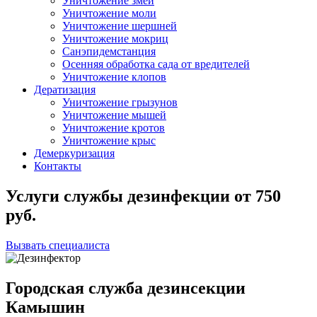
Уничтожение змей
Уничтожение моли
Уничтожение шершней
Уничтожение мокриц
Санэпидемстанция
Осенняя обработка сада от вредителей
Уничтожение клопов
Дератизация
Уничтожение грызунов
Уничтожение мышей
Уничтожение кротов
Уничтожение крыс
Демеркуризация
Контакты
Услуги службы дезинфекции
от
750
руб.
Вызвать специалиста
Городская служба дезинсекции
Камышин