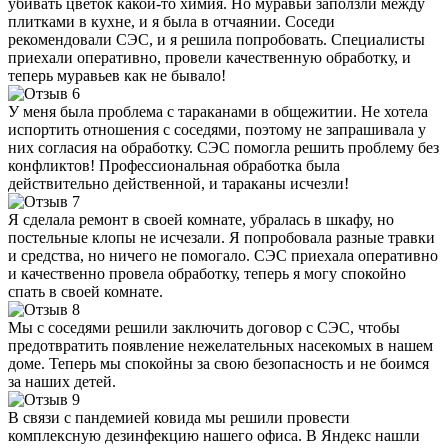
убивать цветок какой-то химия. Но муравьи заползли между
плитками в кухне, и я была в отчаянии. Соседи
рекомендовали СЭС, и я решила попробовать. Специалисты
приехали оперативно, провели качественную обработку, и
теперь муравьев как не бывало!
У меня была проблема с тараканами в общежитии. Не хотела
испортить отношения с соседями, поэтому не запрашивала у
них согласия на обработку. СЭС помогла решить проблему без
конфликтов! Профессиональная обработка была
действительно действенной, и тараканы исчезли!
Я сделала ремонт в своей комнате, убралась в шкафу, но
постельные клопы не исчезали. Я попробовала разные травки
и средства, но ничего не помогало. СЭС приехала оперативно
и качественно провела обработку, теперь я могу спокойно
спать в своей комнате.
Мы с соседями решили заключить договор с СЭС, чтобы
предотвратить появление нежелательных насекомых в нашем
доме. Теперь мы спокойны за свою безопасность и не боимся
за наших детей.
В связи с пандемией ковида мы решили провести
комплексную дезинфекцию нашего офиса. В Яндекс нашли