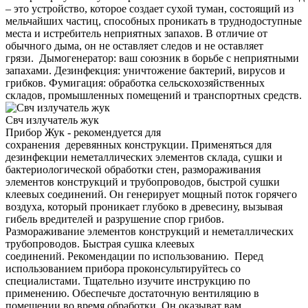
– это устройство, которое создает сухой туман, состоящий из
мельчайших частиц, способных проникать в труднодоступные
места и истребитель неприятных запахов. В отличие от
обычного дыма, он не оставляет следов и не оставляет
грязи. Дымогенератор: ваш союзник в борьбе с неприятными
запахами. Дезинфекция: уничтожение бактерий, вирусов и
грибков. Фумигация: обработка сельскохозяйственных
складов, промышленных помещений и транспортных средств.
Свч излучатель жук
Прибор Жук - рекомендуется для
сохранения деревянных конструкции. Применяться для
дезинфекции неметаллических элементов склада, сушки и
бактериологической обработки стен, размораживания
элементов конструкций и трубопроводов, быстрой сушки
клеевых соединений. Он генерирует мощный поток горячего
воздуха, который проникает глубоко в древесину, вызывая
гибель вредителей и разрушение спор грибов.
Размораживание элементов конструкций и неметаллических
трубопроводов. Быстрая сушка клеевых
соединений. Рекомендации по использованию. Перед
использованием прибора проконсультируйтесь со
специалистами. Тщательно изучите инструкцию по
применению. Обеспечьте достаточную вентиляцию в
помещении во время обработки. Он оказыват вам