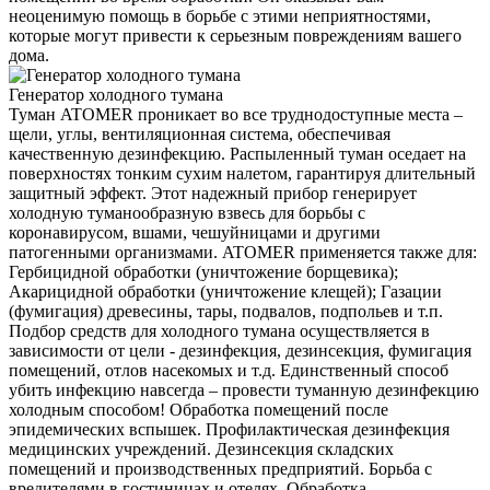
неоценимую помощь в борьбе с этими неприятностями,
которые могут привести к серьезным повреждениям вашего
дома.
Генератор холодного тумана
Туман ATOMER проникает во все труднодоступные места –
щели, углы, вентиляционная система, обеспечивая
качественную дезинфекцию. Распыленный туман оседает на
поверхностях тонким сухим налетом, гарантируя длительный
защитный эффект. Этот надежный прибор генерирует
холодную туманообразную взвесь для борьбы с
коронавирусом, вшами, чешуйницами и другими
патогенными организмами. ATOMER применяется также для:
Гербицидной обработки (уничтожение борщевика);
Акарицидной обработки (уничтожение клещей); Газации
(фумигация) древесины, тары, подвалов, подпольев и т.п.
Подбор средств для холодного тумана осуществляется в
зависимости от цели - дезинфекция, дезинсекция, фумигация
помещений, отлов насекомых и т.д. Единственный способ
убить инфекцию навсегда – провести туманную дезинфекцию
холодным способом! Обработка помещений после
эпидемических вспышек. Профилактическая дезинфекция
медицинских учреждений. Дезинсекция складских
помещений и производственных предприятий. Борьба с
вредителями в гостиницах и отелях. Обработка