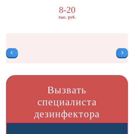
8-20
тыс. руб.
Вызвать
специалиста
дезинфектора