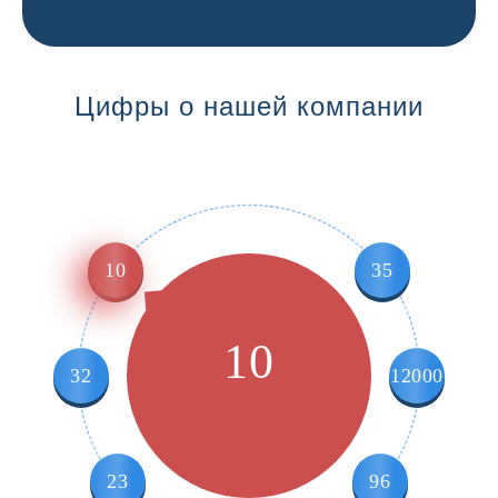
Цифры о нашей компании
10
35
10
32
12000
23
96