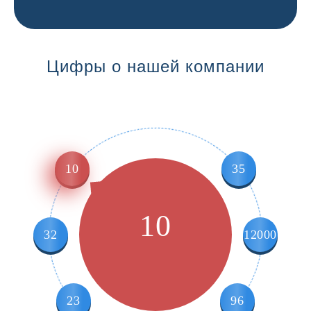
Цифры о нашей компании
10
35
10
32
12000
23
96