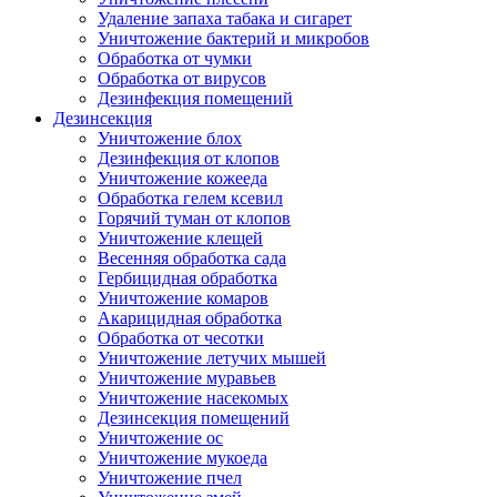
Удаление запаха табака и сигарет
Уничтожение бактерий и микробов
Обработка от чумки
Обработка от вирусов
Дезинфекция помещений
Дезинсекция
Уничтожение блох
Дезинфекция от клопов
Уничтожение кожееда
Обработка гелем ксевил
Горячий туман от клопов
Уничтожение клещей
Весенняя обработка сада
Гербицидная обработка
Уничтожение комаров
Акарицидная обработка
Обработка от чесотки
Уничтожение летучих мышей
Уничтожение муравьев
Уничтожение насекомых
Дезинсекция помещений
Уничтожение ос
Уничтожение мукоеда
Уничтожение пчел