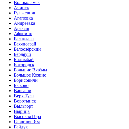
Волоколамск
Ачинск
Гулькевичи
Агаповка
Андреевка
Аргаяш
Афонино
Балаклава
Бахчисарай
Белоозёрский
Бердяуш
Билимбай
Богородск
Большие Вязёмы
Большое Козино
Борисовичи
Быково
Варгаши
Верх Тула
Воротынск
Выльгорт
Вырица
Высокая Гора
Гаврилов Ям
Гайдук