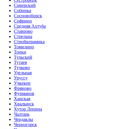
Сестрорецк
Сиверский
Собинка
Сосновоборск
Софрино
Средняя Ахтуба
Ставрово
Стрельна
Стройкерамика
Томилино
Топки
Тульский
Тутаев
Тучково
Удельная
Уруссу
Учкекен
Фряново
Фурманов
Ханская
Хвалынск
Хутор Ленина
Чалтарь
Чердаклы
Черногорск