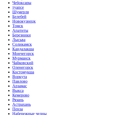
Чебоксары
туапсе
Шумерля
Белебей
Новокузнецк
Томск
Апатиты
Березники
Лысьва
Соликамск
Кандалакша
Мончегорск
Мурманск
Чайковский
Оленегорск
Костомукша
Воркута
Павлово
Арзамас
Выкса
Кемерово
Рязань
Астрахань
Пенза
Набережные челны