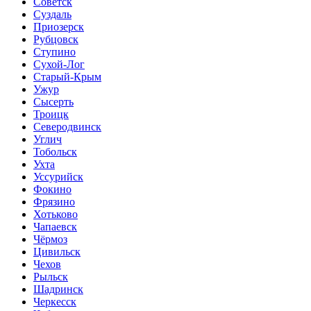
Советск
Суздаль
Приозерск
Рубцовск
Ступино
Сухой-Лог
Старый-Крым
Ужур
Сысерть
Троицк
Северодвинск
Углич
Тобольск
Ухта
Уссурийск
Фокино
Фрязино
Хотьково
Чапаевск
Чёрмоз
Цивильск
Чехов
Рыльск
Шадринск
Черкесск