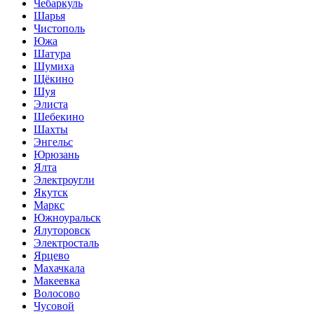
Чебаркуль
Шарья
Чистополь
Южа
Шатура
Шумиха
Щёкино
Шуя
Элиста
Шебекино
Шахты
Энгельс
Юрюзань
Ялта
Электроугли
Якутск
Маркс
Южноуральск
Ялуторовск
Электросталь
Ярцево
Махачкала
Макеевка
Волосово
Чусовой