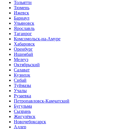
Тольятти
Тюмень
Ижевск
Барнаул
Ульяновск
Ярославль
Таганрог
Комсомольск-на-Амуре
Хабаровск
Оренбург
Ишимбай
Мелеуз
Октябрьский
Салават
Кузнецк
Сибай
Туймазы
Учалы
Рузаевка
Петропавловск-Камчатский
Бугульма
Сызрань
Жигулёвск
Новочебоксарск
Адлер