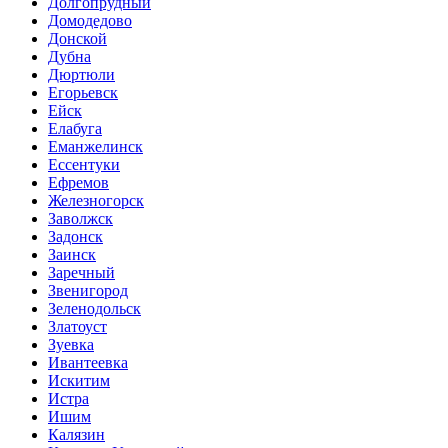
Долгопрудный
Домодедово
Донской
Дубна
Дюртюли
Егорьевск
Ейск
Елабуга
Еманжелинск
Ессентуки
Ефремов
Железногорск
Заволжск
Задонск
Заинск
Заречный
Звенигород
Зеленодольск
Златоуст
Зуевка
Ивантеевка
Искитим
Истра
Ишим
Калязин