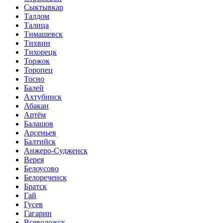
Сыктывкар
Талдом
Талица
Тимашевск
Тихвин
Тихорецк
Торжок
Торопец
Тосно
Балей
Ахтубинск
Абакан
Артём
Балашов
Арсеньев
Балтийск
Анжеро-Судженск
Верея
Белоусово
Белореченск
Братск
Гай
Гусев
Гагарин
Всеволожск