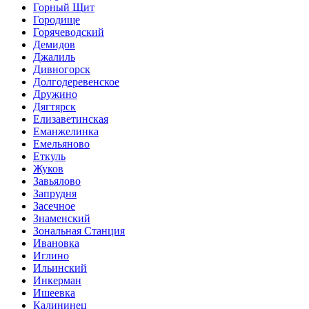
Горный Щит
Городище
Горячеводский
Демидов
Джалиль
Дивногорск
Долгодеревенское
Дружино
Дягтярск
Елизаветинская
Еманжелинка
Емельяново
Еткуль
Жуков
Завьялово
Запрудня
Засечное
Знаменский
Зональная Станция
Ивановка
Иглино
Ильинский
Инкерман
Ишеевка
Калининец