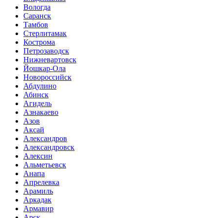
Вологда
Саранск
Тамбов
Стерлитамак
Кострома
Петрозаводск
Нижневартовск
Йошкар-Ола
Новороссийск
Абдулино
Абинск
Агидель
Азнакаево
Азов
Аксай
Александров
Александровск
Алексин
Альметьевск
Анапа
Апрелевка
Арамиль
Аркадак
Армавир
Арск