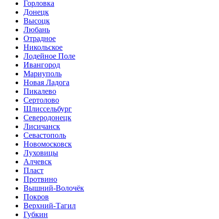
Горловка
Донецк
Высоцк
Любань
Отрадное
Никольское
Лодейное Поле
Ивангород
Мариуполь
Новая Ладога
Пикалево
Сертолово
Шлиссельбург
Северодонецк
Лисичанск
Севастополь
Новомосковск
Луховицы
Алчевск
Пласт
Протвино
Вышний-Волочёк
Покров
Верхний-Тагил
Губкин