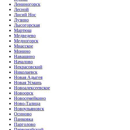
Лениногорск
Лесной
Лисий Нос
Лузино
Лысогорская
Мартюш
Медведево
Медногорск
Миасское
Монино
Навашино
Началово
Некрасовский
Николаевск
Новая Адыгея
Новая Усмань
Новоалексеевское
Новоорск
Новосемейкино
Ново-Талица
Новоульяновск
Осиново
Панковка
Парголово
Первомайский