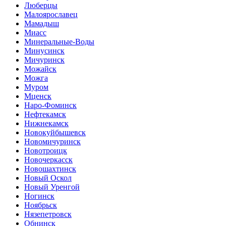
Люберцы
Малоярославец
Мамадыш
Миасс
Минеральные-Воды
Минусинск
Мичуринск
Можайск
Можга
Муром
Мценск
Наро-Фоминск
Нефтекамск
Нижнекамск
Новокуйбышевск
Новомичуринск
Новотроицк
Новочеркасск
Новошахтинск
Новый Оскол
Новый Уренгой
Ногинск
Ноябрьск
Нязепетровск
Обнинск