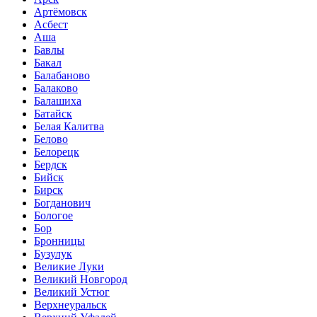
Артёмовск
Асбест
Аша
Бавлы
Бакал
Балабаново
Балаково
Балашиха
Батайск
Белая Калитва
Белово
Белорецк
Бердск
Бийск
Бирск
Богданович
Бологое
Бор
Бронницы
Бузулук
Великие Луки
Великий Новгород
Великий Устюг
Верхнеуральск