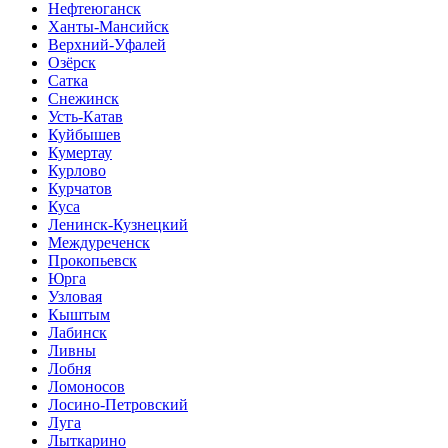
Нефтеюганск
Ханты-Мансийск
Верхний-Уфалей
Озёрск
Сатка
Снежинск
Усть-Катав
Куйбышев
Кумертау
Курлово
Курчатов
Куса
Ленинск-Кузнецкий
Междуреченск
Прокопьевск
Юрга
Узловая
Кыштым
Лабинск
Ливны
Лобня
Ломоносов
Лосино-Петровский
Луга
Лыткарино