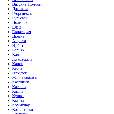
Вятские-Поляны
Джанкой
Георгиевск
Гурьевск
Долинск
Елец
Евпатория
Дрезна
Алушта
Ирбит
Горняк
Калач
Жуковский
Канск
Керчь
Иркутск
Железноводск
Каспийск
Катайск
Касли
Кушва
Кызыл
Коммунар
Котельники