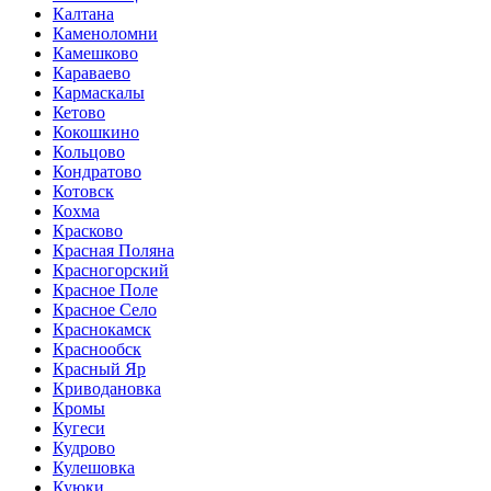
Калтана
Каменоломни
Камешково
Караваево
Кармаскалы
Кетово
Кокошкино
Кольцово
Кондратово
Котовск
Кохма
Красково
Красная Поляна
Красногорский
Красное Поле
Красное Село
Краснокамск
Краснообск
Красный Яр
Криводановка
Кромы
Кугеси
Кудрово
Кулешовка
Куюки