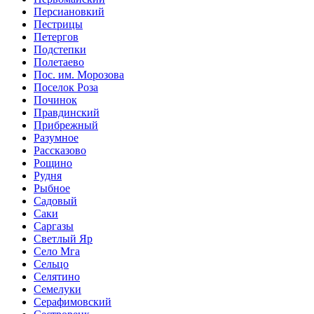
Персиановкий
Пестрицы
Петергов
Подстепки
Полетаево
Пос. им. Морозова
Поселок Роза
Починок
Правдинский
Прибрежный
Разумное
Рассказово
Рощино
Рудня
Рыбное
Садовый
Саки
Саргазы
Светлый Яр
Село Мга
Сельцо
Селятино
Семелуки
Серафимовский