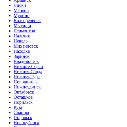
Армянск
Лиски
Майкоп
Мурино
Волгореченск
Мытищи
Лермонтов
Нальчик
Невель
Михайловск
Находка
Заринск
Владивосток
Нижние-Серги
Нижняя-Салда
Нижняя-Тура
Новодвинск
Нижнеудинск
Октябрьск
Осташков
Норильск
Руза
Сланцы
Подольск
Новокубанск