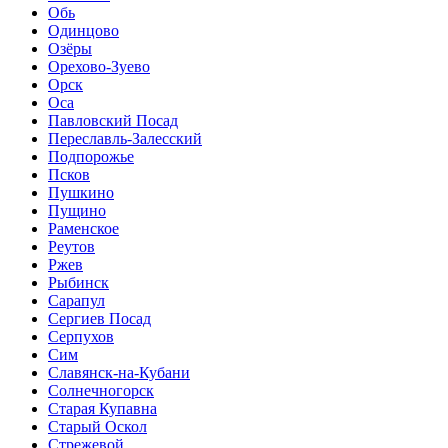
Обь
Одинцово
Озёры
Орехово-Зуево
Орск
Оса
Павловский Посад
Переславль-Залесский
Подпорожье
Псков
Пушкино
Пущино
Раменское
Реутов
Ржев
Рыбинск
Сарапул
Сергиев Посад
Серпухов
Сим
Славянск-на-Кубани
Солнечногорск
Старая Купавна
Старый Оскол
Стрежевой