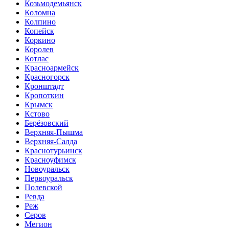
Козьмодемьянск
Коломна
Колпино
Копейск
Коркино
Королев
Котлас
Красноармейск
Красногорск
Кронштадт
Кропоткин
Крымск
Кстово
Берёзовский
Верхняя-Пышма
Верхняя-Салда
Краснотурьинск
Красноуфимск
Новоуральск
Первоуральск
Полевской
Ревда
Реж
Серов
Мегион