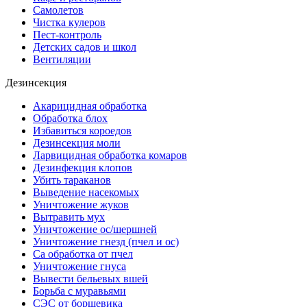
Самолетов
Чистка кулеров
Пест-контроль
Детских садов и школ
Вентиляции
Дезинсекция
Акарицидная обработка
Обработка блох
Избавиться короедов
Дезинсекция моли
Ларвицидная обработка комаров
Дезинфекция клопов
Убить тараканов
Выведение насекомых
Уничтожение жуков
Вытравить мух
Уничтожение ос/шершней
Уничтожение гнезд (пчел и ос)
Са обработка от пчел
Уничтожение гнуса
Вывести бельевых вшей
Борьба с муравьями
СЭС от борщевика