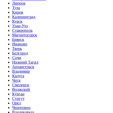
Липецк
Тула
Киров
Калининград
Курск
Улан-Удэ
Ставрополь
Магнитогорск
Брянск
Иваново
Тверь
Белгород
Сочи
Нижний Тагил
Архангельск
Владимир
Калуга
Чита
Смоленск
Волжский
Курган
Сургут
Орел
Череповец
Владикавказ