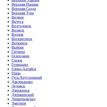
Верхний Уфалей
Верхняя Пышма
Верхняя Салда
Верхняя Тура
Видное
Вичуга
Волгодонск
Волжск
Волхов
Воскресенск
Воткинск
Выборг
Гатчина
Геленджик
Глазов
Голицыно
Горно-Алтайск
Грязи
Гусь-Хрустальный
Давлеканово
Дедовск
Дзержинск
Дзержинский
Димитровград
Дмитров