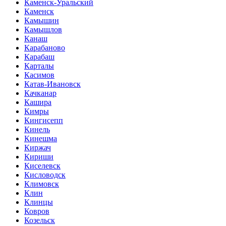
Каменск-Уральский
Каменск
Камышин
Камышлов
Канаш
Карабаново
Карабаш
Карталы
Касимов
Катав-Ивановск
Качканар
Кашира
Кимры
Кингисепп
Кинель
Кинешма
Киржач
Кириши
Киселевск
Кисловодск
Климовск
Клин
Клинцы
Ковров
Козельск