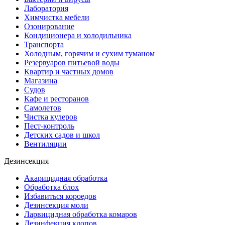
Лаборатория
Химчистка мебели
Озонирование
Кондиционера и холодильника
Транспорта
Холодным, горячим и сухим туманом
Резервуаров питьевой воды
Квартир и частных домов
Магазина
Судов
Кафе и ресторанов
Самолетов
Чистка кулеров
Пест-контроль
Детских садов и школ
Вентиляции
Дезинсекция
Акарицидная обработка
Обработка блох
Избавиться короедов
Дезинсекция моли
Ларвицидная обработка комаров
Дезинфекция клопов