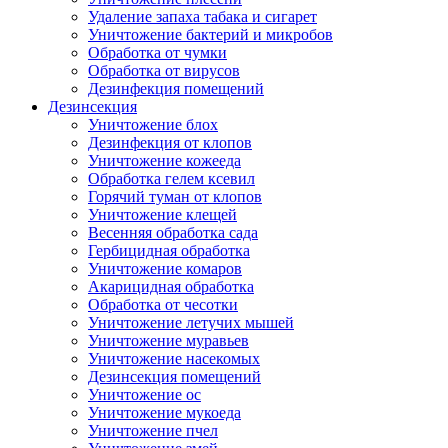
Удаление запаха табака и сигарет
Уничтожение бактерий и микробов
Обработка от чумки
Обработка от вирусов
Дезинфекция помещений
Дезинсекция
Уничтожение блох
Дезинфекция от клопов
Уничтожение кожееда
Обработка гелем ксевил
Горячий туман от клопов
Уничтожение клещей
Весенняя обработка сада
Гербицидная обработка
Уничтожение комаров
Акарицидная обработка
Обработка от чесотки
Уничтожение летучих мышей
Уничтожение муравьев
Уничтожение насекомых
Дезинсекция помещений
Уничтожение ос
Уничтожение мукоеда
Уничтожение пчел