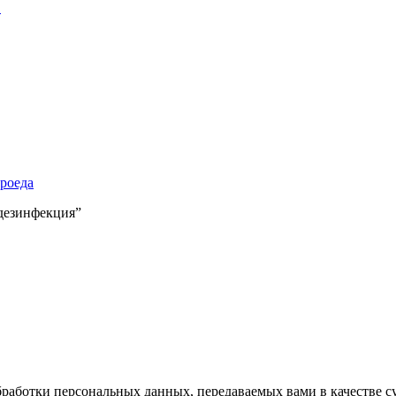
в
ороеда
 дезинфекция”
работки персональных данных, передаваемых вами в качестве с