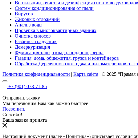
Вентиляции, очистка и дезинфекция систем воздуховодо
Систем кондиционирования от пыли
Вирусов
Жировых отложений
Анализ воды
Проверка в многоквартирных зданиях
Очистка силосов
Разбился градусник
Демеркуризация
Фумигация тары, склада, поддонов, зерна
Газация, дома, общежития, грузов и контейнеров
Обработка Деревянного коттеджа и пиломатериалов от к
Политика конфиденциальности
|
Карта сайта
| © 2025 “Прямая
+7 (901) 078-71-85
Отправить заявку
Мы перезвоним Вам как можно быстрее
Позвонить
Спасибо!
Ваша заявка принята
Настоящий документ (далее «Политика») описывает условия об