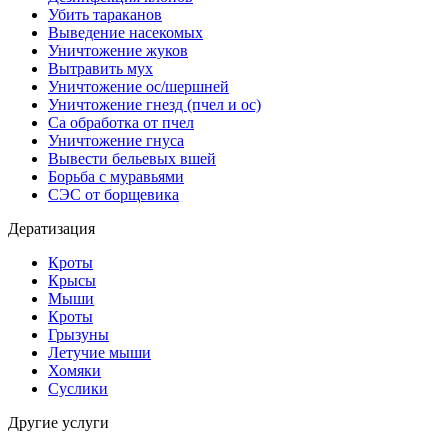
Убить тараканов
Выведение насекомых
Уничтожение жуков
Вытравить мух
Уничтожение ос/шершней
Уничтожение гнезд (пчел и ос)
Са обработка от пчел
Уничтожение гнуса
Вывести бельевых вшей
Борьба с муравьями
СЭС от борщевика
Дератизация
Кроты
Крысы
Мыши
Кроты
Грызуны
Летучие мыши
Хомяки
Суслики
Другие услуги