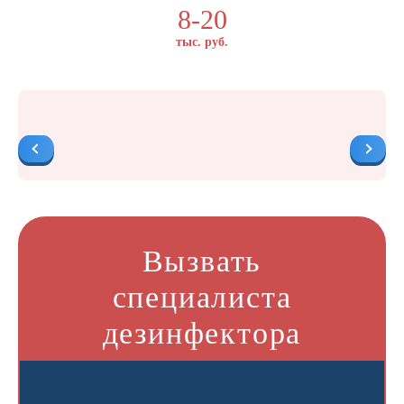
8-20
тыс. руб.
Вызвать
специалиста
дезинфектора