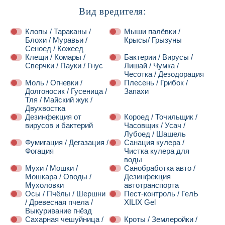
Вид вредителя:
Клопы / Тараканы /
Мыши палёвки /
Блохи / Муравьи /
Крысы/ Грызуны
Сеноед / Кожеед
Клещи / Комары /
Бактерии / Вирусы /
Сверчки / Пауки / Гнус
Лишай / Чумка /
Чесотка / Дезодорация
Моль / Огневки /
Плесень / Грибок /
Долгоносик / Гусеница /
Запахи
Тля / Майский жук /
Двухвостка
Дезинфекция от
Короед / Точильщик /
вирусов и бактерий
Часовщик / Усач /
Лубоед / Шашель
Фумигация / Дегазация /
Санация кулера /
Фогация
Чистка кулера для
воды
Мухи / Мошки /
Санобработка авто /
Мошкара / Оводы /
Дезинфекция
Мухоловки
автотранспорта
Осы / Пчёлы / Шершни
Пест-контроль / ГелЬ
/ Древесная пчела /
XILIX Gel
Выкуривание гнёзд
Сахарная чешуйница /
Кроты / Землеройки /