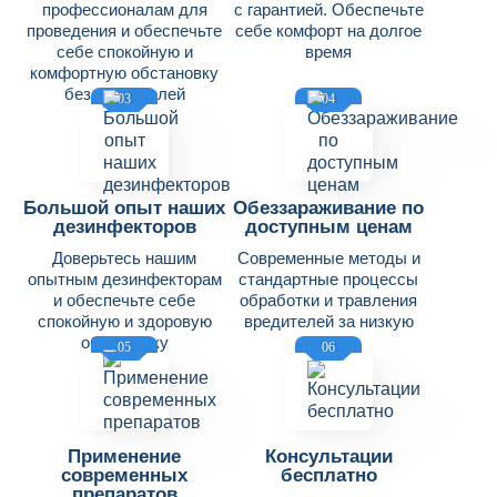
профессионалам для
с гарантией. Обеспечьте
проведения и обеспечьте
себе комфорт на долгое
себе спокойную и
время
комфортную обстановку
без вредителей
03
04
Большой опыт наших
Обеззараживание по
дезинфекторов
доступным ценам
Доверьтесь нашим
Современные методы и
опытным дезинфекторам
стандартные процессы
и обеспечьте себе
обработки и травления
спокойную и здоровую
вредителей за низкую
обстановку
цену
05
06
Применение
Консультации
современных
бесплатно
препаратов