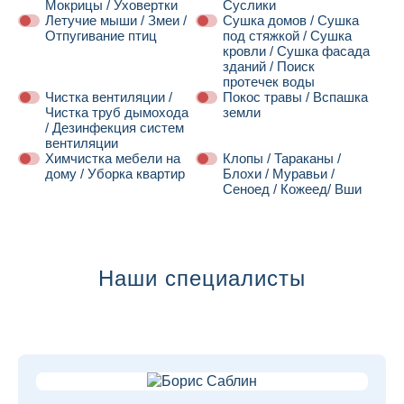
Мокрицы / Уховертки
Суслики
Летучие мыши / Змеи /
Сушка домов / Сушка
Отпугивание птиц
под стяжкой / Сушка
кровли / Сушка фасада
зданий / Поиск
протечек воды
Чистка вентиляции /
Покос травы / Вспашка
Чистка труб дымохода
земли
/ Дезинфекция систем
вентиляции
Химчистка мебели на
Клопы / Тараканы /
дому / Уборка квартир
Блохи / Муравьи /
Сеноед / Кожеед/ Вши
Далее
Наши специалисты