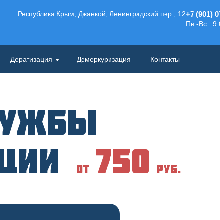
Республика Крым, Джанкой, Ленинградский пер., 12
+7 (901) 0
Пн.-Вс.: 9:
Дератизация
Демеркуризация
Контакты
лужбы
кции
750
от
руб.