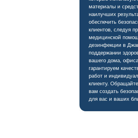
материалы и средс
наилучших результ
0
обеспечить безопас
клиентов, следуя п
медицинской помощ
дезинфекции в Джан
поддержании здоров
вашего дома, офис
гарантируем качест
работ и индивидуал
клиенту. Обращайте
вам создать безопа
для вас и ваших бл