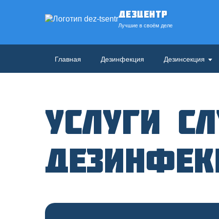
ДезЦентр
Лучшие в своём деле
Главная
Дезинфекция
Дезинсекция
Услуги с
дезинфе