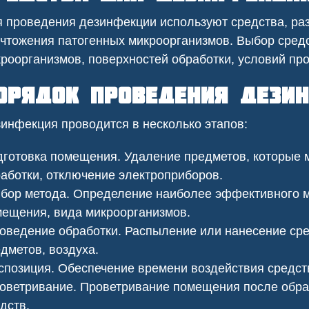
езопасности.
 проведения дезинфекции используют средства, ра
чтожения патогенных микроорганизмов. Выбор средс
роорганизмов, поверхностей обработки, условий пр
орядок проведения дези
инфекция проводится в несколько этапов:
готовка помещения. Удаление предметов, которые 
аботки, отключение электроприборов.
ор метода. Определение наиболее эффективного м
ещения, вида микроорганизмов.
ведение обработки. Распыление или нанесение сред
ить клопов
Сеноед в доме
дметов, воздуха.
позиция. Обеспечение времени воздействия средст
ветривание. Проветривание помещения после обраб
дств.