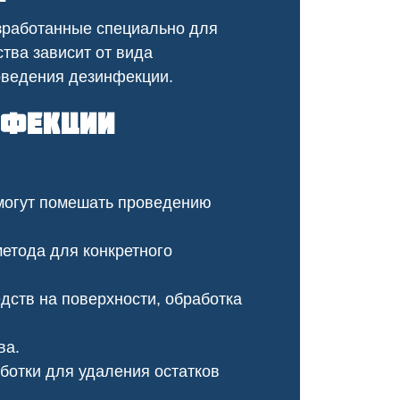
оперативно, провели ка
зработанные специально для
обработку, и теперь му
не бывало!
тва зависит от вида
оведения дезинфекции.
нфекции
могут помешать проведению
етода для конкретного
ств на поверхности, обработка
Чумка у щенка
Чесотка сало
красоты
ва.
отки для удаления остатков