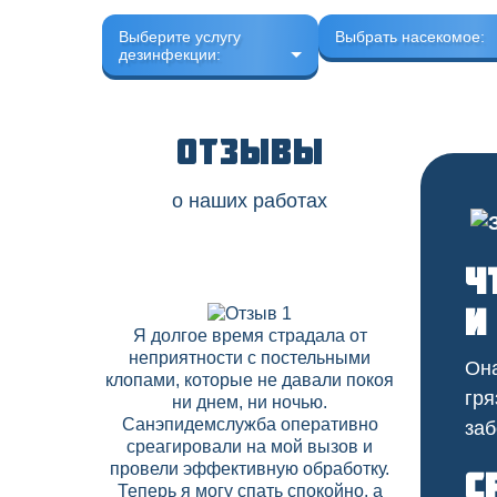
Выберите услугу
Выбрать насекомое:
дезинфекции:
Отзывы
о наших работах
Ч
и
Я долгое время страдала от
В нашем 
неприятности с постельными
скапли
Она
клопами, которые не давали покоя
соседних
гря
ни днем, ни ночью.
Дезобрабо
Санэпидемслужба оперативно
договор на
заб
среагировали на мой вызов и
что позво
провели эффективную обработку.
вредите
С
Теперь я могу спать спокойно, а
высокий