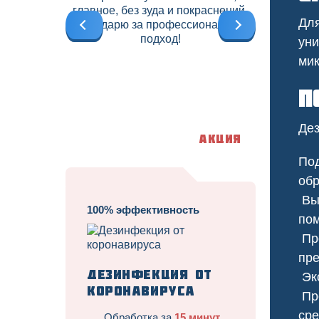
главное, без зуда и покраснений.
б
Для
Благодарю за профессиональный
подход!
уни
мик
П
Дез
Акция
Под
обр
Выб
100% эффективность
пом
Про
Трав
пре
Дезинфекция от
Экс
коронавируса
Про
сре
Обработка за
15 минут