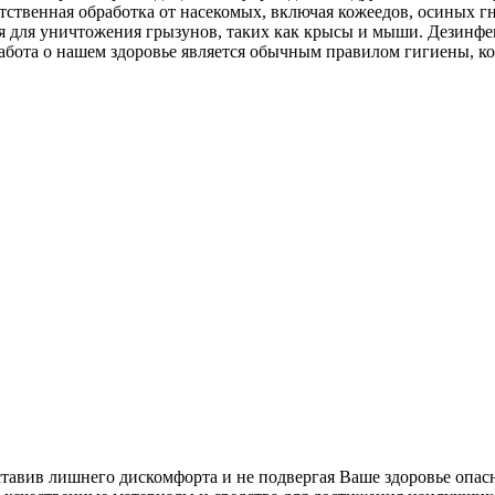
тственная обработка от насекомых, включая кожеедов, осиных г
ция для уничтожения грызунов, таких как крысы и мыши. Дезин
абота о нашем здоровье является обычным правилом гигиены, к
ставив лишнего дискомфорта и не подвергая Ваше здоровье опас