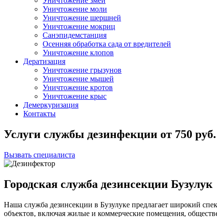
Уничтожение змей
Уничтожение моли
Уничтожение шершней
Уничтожение мокриц
Санэпидемстанция
Осенняя обработка сада от вредителей
Уничтожение клопов
Дератизация
Уничтожение грызунов
Уничтожение мышей
Уничтожение кротов
Уничтожение крыс
Демеркуризация
Контакты
Услуги службы дезинфекции
от
750
руб.
Вызвать специалиста
Городская служба дезинсекции Бузулук
Наша служба дезинсекции в Бузулуке предлагает широкий спек
объектов, включая жилые и коммерческие помещения, общест