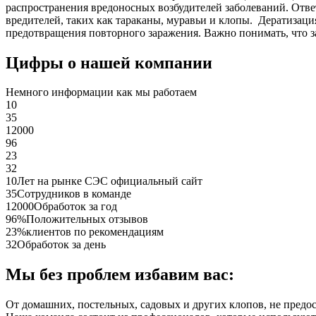
распространения вредоносных возбудителей заболеваний. Отве
вредителей, таких как тараканы, муравьи и клопы. Дератиза
предотвращения повторного заражения. Важно понимать, что з
Цифры о нашей компании
Немного информации как мы работаем
10
35
12000
96
23
32
10
Лет на рынке СЭС официальный сайт
35
Сотрудников в команде
12000
Обработок за год
96%
Положительных отзывов
23%
клиентов по рекомендациям
32
Обработок за день
Мы без проблем избавим вас:
От домашних, постельных, садовых и других клопов, не предо