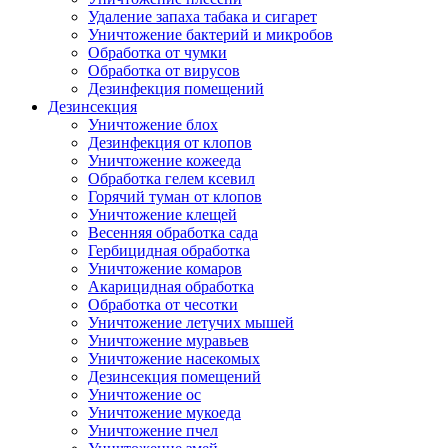
Удаление запаха табака и сигарет
Уничтожение бактерий и микробов
Обработка от чумки
Обработка от вирусов
Дезинфекция помещений
Дезинсекция
Уничтожение блох
Дезинфекция от клопов
Уничтожение кожееда
Обработка гелем ксевил
Горячий туман от клопов
Уничтожение клещей
Весенняя обработка сада
Гербицидная обработка
Уничтожение комаров
Акарицидная обработка
Обработка от чесотки
Уничтожение летучих мышей
Уничтожение муравьев
Уничтожение насекомых
Дезинсекция помещений
Уничтожение ос
Уничтожение мукоеда
Уничтожение пчел