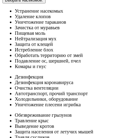
Выбрать насекомое:
Устранение насекомых
Удаление клопов
Уничтожение тараканов
Зачистка от муравьев
Пищевая моль
Нейтрализация мух
Защита от клещей
Истребление блох
Обработать территорию от змей
Подавление ос, шершней, пчел
Комары и гнус
Дезинфекция
Дезинфекция коронавируса
Очистка вентеляции
Автотранспорт, прочий транспорт
Холодильники, оборудование
Уничтожение плесени игрибка
Обезвреживание грызунов
Травление крыс
Выведение кротов
Защита населения от летучих мышей
Травля сусликов