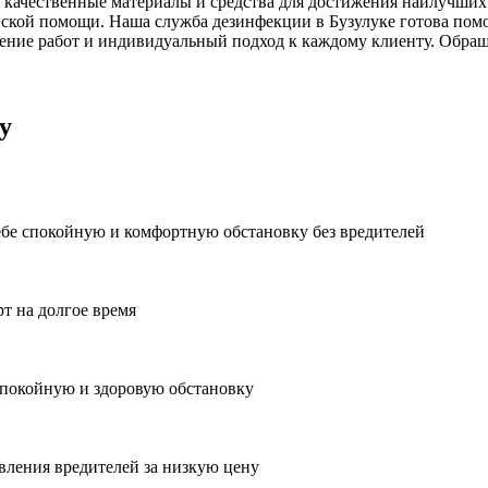
 качественные материалы и средства для достижения наилучших 
ской помощи. Наша служба дезинфекции в Бузулуке готова помо
ние работ и индивидуальный подход к каждому клиенту. Обраща
у
ебе спокойную и комфортную обстановку без вредителей
рт на долгое время
спокойную и здоровую обстановку
вления вредителей за низкую цену