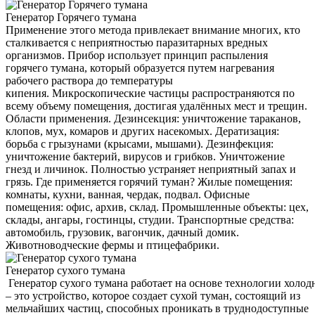
Генератор Горячего тумана
Применение этого метода привлекает внимание многих, кто
сталкивается с неприятностью паразитарных вредных
организмов. Прибор использует принцип распыления
горячего тумана, который образуется путем нагревания
рабочего раствора до температуры
кипения. Микроскопические частицы распространяются по
всему объему помещения, достигая удалённых мест и трещин.
Области применения. Дезинсекция: уничтожение тараканов,
клопов, мух, комаров и других насекомых. Дератизация:
борьба с грызунами (крысами, мышами). Дезинфекция:
уничтожение бактерий, вирусов и грибков. Уничтожение
гнезд и личинок. Полностью устраняет неприятный запах и
грязь. Где применяется горячий туман? Жилые помещения:
комнаты, кухни, ванная, чердак, подвал. Офисные
помещения: офис, архив, склад. Промышленные объекты: цех,
склады, ангары, гостинцы, студии. Транспортные средства:
автомобиль, грузовик, вагончик, дачный домик.
Животноводческие фермы и птицефабрики.
Генератор сухого тумана
Генератор сухого тумана работает на основе технологии холод
– это устройство, которое создает сухой туман, состоящий из
мельчайших частиц, способных проникать в труднодоступные