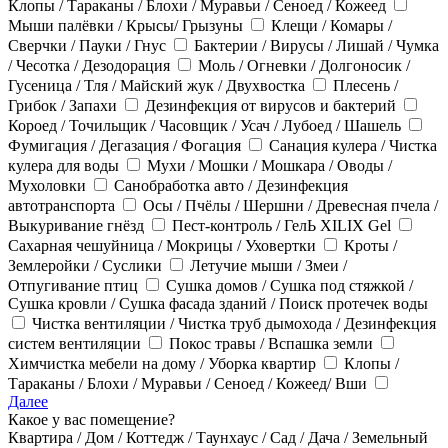
Клопы / Тараканы / Блохи / Муравьи / Сеноед / Кожеед
Мыши палёвки / Крысы/ Грызуны
Клещи / Комары /
Сверчки / Пауки / Гнус
Бактерии / Вирусы / Лишай / Чумка
/ Чесотка / Дезодорация
Моль / Огневки / Долгоносик /
Гусеница / Тля / Майский жук / Двухвостка
Плесень /
Грибок / Запахи
Дезинфекция от вирусов и бактерий
Короед / Точильщик / Часовщик / Усач / Лубоед / Шашель
Фумигация / Дегазация / Фогация
Санация кулера / Чистка
кулера для воды
Мухи / Мошки / Мошкара / Оводы /
Мухоловки
Санобработка авто / Дезинфекция
автотранспорта
Осы / Пчёлы / Шершни / Древесная пчела /
Выкуривание гнёзд
Пест-контроль / ГелЬ XILIX Gel
Сахарная чешуйница / Мокрицы / Уховертки
Кроты /
Землеройки / Суслики
Летучие мыши / Змеи /
Отпугивание птиц
Сушка домов / Сушка под стяжкой /
Сушка кровли / Сушка фасада зданий / Поиск протечек воды
Чистка вентиляции / Чистка труб дымохода / Дезинфекция
систем вентиляции
Покос травы / Вспашка земли
Химчистка мебели на дому / Уборка квартир
Клопы /
Тараканы / Блохи / Муравьи / Сеноед / Кожеед/ Вши
Далее
Какое у вас помещение?
Квартира / Дом / Коттедж / Таунхаус / Сад / Дача / Земельный