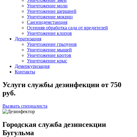
Уничтожение змей
Уничтожение моли
Уничтожение шершней
Уничтожение мокриц
Санэпидемстанция
Осенняя обработка сада от вредителей
Уничтожение клопов
Дератизация
Уничтожение грызунов
Уничтожение мышей
Уничтожение кротов
Уничтожение крыс
Демеркуризация
Контакты
Услуги службы дезинфекции
от
750
руб.
Вызвать специалиста
Городская служба дезинсекции
Бугульма