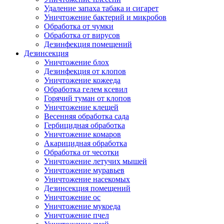
Удаление запаха табака и сигарет
Уничтожение бактерий и микробов
Обработка от чумки
Обработка от вирусов
Дезинфекция помещений
Дезинсекция
Уничтожение блох
Дезинфекция от клопов
Уничтожение кожееда
Обработка гелем ксевил
Горячий туман от клопов
Уничтожение клещей
Весенняя обработка сада
Гербицидная обработка
Уничтожение комаров
Акарицидная обработка
Обработка от чесотки
Уничтожение летучих мышей
Уничтожение муравьев
Уничтожение насекомых
Дезинсекция помещений
Уничтожение ос
Уничтожение мукоеда
Уничтожение пчел