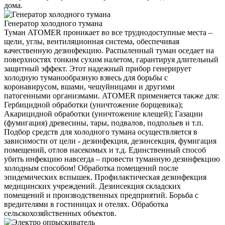
дома.
Генератор холодного тумана
Туман ATOMER проникает во все труднодоступные места –
щели, углы, вентиляционная система, обеспечивая
качественную дезинфекцию. Распыленный туман оседает на
поверхностях тонким сухим налетом, гарантируя длительный
защитный эффект. Этот надежный прибор генерирует
холодную туманообразную взвесь для борьбы с
коронавирусом, вшами, чешуйницами и другими
патогенными организмами. ATOMER применяется также для:
Гербицидной обработки (уничтожение борщевика);
Акарицидной обработки (уничтожение клещей); Газации
(фумигация) древесины, тары, подвалов, подпольев и т.п.
Подбор средств для холодного тумана осуществляется в
зависимости от цели - дезинфекция, дезинсекция, фумигация
помещений, отлов насекомых и т.д. Единственный способ
убить инфекцию навсегда – провести туманную дезинфекцию
холодным способом! Обработка помещений после
эпидемических вспышек. Профилактическая дезинфекция
медицинских учреждений. Дезинсекция складских
помещений и производственных предприятий. Борьба с
вредителями в гостиницах и отелях. Обработка
сельскохозяйственных объектов.