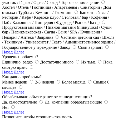
участок / Гараж / Офис / Склад / Торговое помещение
Хостел / Отель / Гостиница / Апартамены / Санаторий / Дом
отдыха / Турбаза / Кемпинг / Глэмпинг
Банкетный зал /
Ресторан / Кафе / Караоке-клуб / Столовая / Бар / Кофейня /
Паб / Кальянная / Пиццерия / Фудкорд / Рынок / Базар
Продуктовый магазин / Пивной магазин (пивнушка) / Суши
бар / Парикмахерская / Сауна / Баня / SPA / Кулинария /
Пекарня / Аптека / Заправка
Частный детский сад / Школа
/ Техникум / Университет / Театр / Административное здание /
Государственное учереждение / Завод
Свой вариант
Назад
Далее
Уровень проблемы?
Единично, редко
Достаточно много
Их тьма
Пока
смотрю прайс
Назад
Далее
Как давно проблемы?
Менее недели
2-3 недели
Более месяца
Свыше 6
месяцев
Назад
Далее
Обрабатывали объект ранее от санпединстанция?
Да. самостоятельно
Да, компании обрабатывающие
Нет
Назад
Далее
Позвоните, чтобы уточнить стоимость