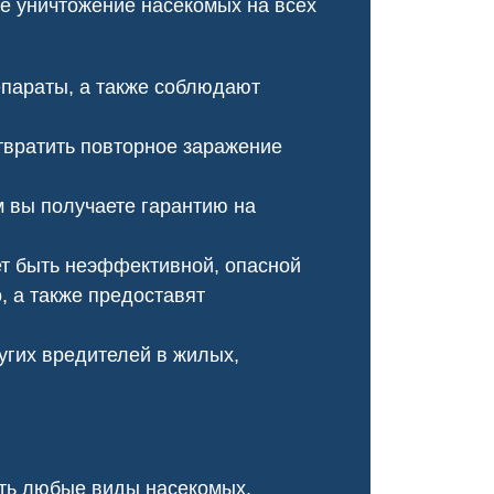
 уничтожение насекомых на всех
оперативно, провели ка
обработку, и теперь му
не бывало!
параты, а также соблюдают
вратить повторное заражение
 вы получаете гарантию на
т быть неэффективной, опасной
 а также предоставят
угих вредителей в жилых,
Чумка у щенка
Чесотка сало
красоты
ить любые виды насекомых,