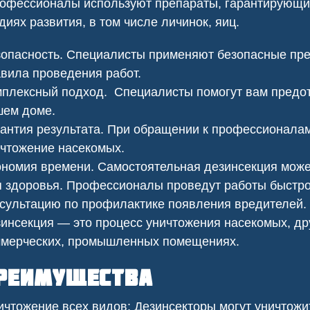
фессионалы используют препараты, гарантирующие
езопасности.
диях развития, в том числе личинок, яиц.
опасность. Специалисты применяют безопасные пре
вила проведения работ.
плексный подход. Специалисты помогут вам предот
шем доме.
антия результата. При обращении к профессионалам
чтожение насекомых.
номия времени. Самостоятельная дезинсекция може
 здоровья. Профессионалы проведут работы быстро,
сультацию по профилактике появления вредителей.
инсекция — это процесс уничтожения насекомых, др
ить клопов
Сеноед в доме
ммерческих, промышленных помещениях.
реимущества
чтожение всех видов: Дезинсекторы могут уничтож