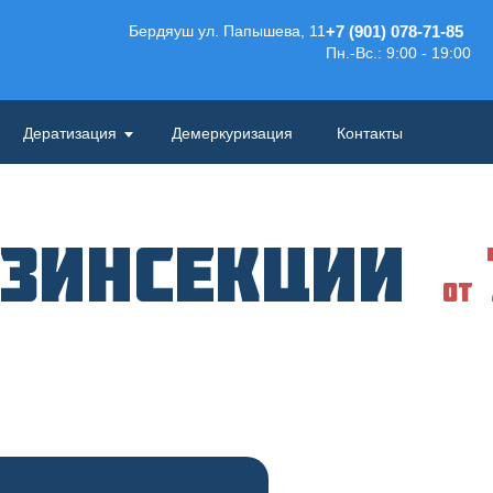
Бердяуш ул. Папышева, 11
+7 (901) 078-71-85
Пн.-Вс.: 9:00 - 19:00
Дератизация
Демеркуризация
Контакты
езинсекции
от