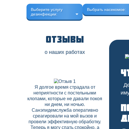
Выберите услугу
Выбрать насекомое:
дезинфекции:
Отзывы
о наших работах
Ч
Дез
Я долгое время страдала от
В нашем 
иму
неприятности с постельными
скапли
клопами, которые не давали покоя
соседних
ни днем, ни ночью.
Дезобрабо
П
Санэпидемслужба оперативно
договор на
д
среагировали на мой вызов и
что позво
провели эффективную обработку.
вредите
Теперь я могу спать спокойно, а
высокий