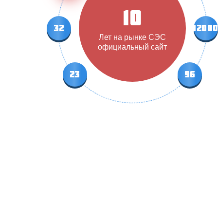
10
32
1200
Лет на рынке СЭС
официальный сайт
23
96