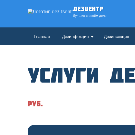
ДезЦентр
Лучшие в своём деле
Главная
Дезинфекция
Дезинсекция
Услуги д
руб.