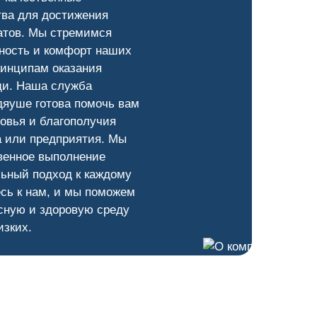
тва для достижения
атов. Мы стремимся
ность и комфорт наших
ринципам оказания
и. Наша служба
дяуше готова помочь вам
овья и благополучия
а или предприятия. Мы
венное выполнение
ьный подход к каждому
сь к нам, и мы поможем
сную и здоровую среду
изких.