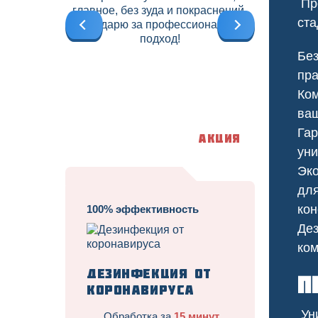
Про
главное, без зуда и покраснений.
б
ста
Благодарю за профессиональный
подход!
Без
пра
Ком
ва
Гар
Акция
уни
Эко
для
кон
100% эффективность
Дез
Трав
ко
Дезинфекция от
П
коронавируса
Уни
Обработка за
15 минут