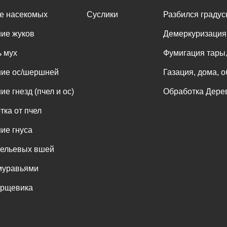
е насекомых
Суслики
Разбился градус
ие жуков
Демеркуризация
 мух
Фумигация тары,
ние ос/шершней
Газация, дома, 
е гнезд (пчел и ос)
Обработка Дерев
тка от пчел
ие гнуса
бельевых вшей
муравьями
орщевика