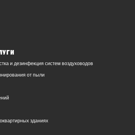
луги
стка и дезинфекция систем воздуховодов
онирования от пыли
ений
гоквартирных зданиях