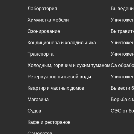
Лаборатория
Выведени
Химчистка мебели
Уничтожен
Озонирование
Вытравить
Кондиционера и холодильника
Уничтоже
Транспорта
Уничтожени
Холодным, горячим и сухим туманом
Са обрабо
Резервуаров питьевой воды
Уничтожен
Квартир и частных домов
Вывести 
Магазина
Борьба с 
Судов
СЭС от б
Кафе и ресторанов
Самолетов