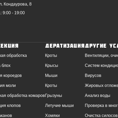
л. Кондаурова, 8
: 9:00 - 19:00
секция
Дератизация
Другие ус
ая обработка
Кроты
Вентиляции, очи
 блох
Крысы
Систем кондици
я короедов
Мыши
Вирусов
ия моли
Кроты
Жировых отлож
ая обработка комаров
Грызуны
Анализ воды
ция клопов
Летучие мыши
Проверка в мно
аканов
Хомяки
Очистка силосов