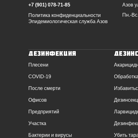
+7 (901) 078-71-85
Азов у
Пн.-Вс.
Политика конфиденциальности
Эпидемиологическая служба Азов
Дезинфекция
Дезин
Плесени
Акарицидн
COVID-19
Обработка
После смерти
Избавитьс
Офисов
Дезинсекц
Предприятий
Ларвицидн
Участка
Дезинфек
Бактерии и вирусы
Убить тар