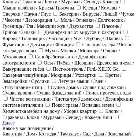
Клопы / Тараканы / Блохи / Муравьи / Сеноед / Кожеед
Мыши палёвки / Крысы/ Грызуны
Клещи / Комары /
Сверчки / Пауки / Гнус
Бактерии / Вирусы / Лишай / Чумка
/ Чесотка / Дезодорация
Моль / Огневки / Долгоносик /
Гусеница / Тля / Майский жук / Двухвостка
Плесень /
Грибок / Запахи
Дезинфекция от вирусов и бактерий
Короед / Точильщик / Часовщик / Усач / Лубоед / Шашель
Фумигация / Дегазация / Фогация
Санация кулера / Чистка
кулера для воды
Мухи / Мошки / Мошкара / Оводы /
Мухоловки
Санобработка авто / Дезинфекция
автотранспорта
Осы / Пчёлы / Шершни / Древесная пчела /
Выкуривание гнёзд
Пест-контроль / ГелЬ XILIX Gel
Сахарная чешуйница / Мокрицы / Уховертки
Кроты /
Землеройки / Суслики
Летучие мыши / Змеи /
Отпугивание птиц
Сушка домов / Сушка под стяжкой /
Сушка кровли / Сушка фасада зданий / Поиск протечек воды
Чистка вентиляции / Чистка труб дымохода / Дезинфекция
систем вентиляции
Покос травы / Вспашка земли
Химчистка мебели на дому / Уборка квартир
Клопы /
Тараканы / Блохи / Муравьи / Сеноед / Кожеед/ Вши
Далее
Какое у вас помещение?
Квартира / Дом / Коттедж / Таунхаус / Сад / Дача / Земельный