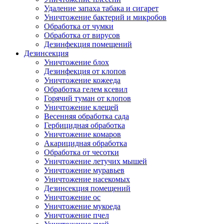
Удаление запаха табака и сигарет
Уничтожение бактерий и микробов
Обработка от чумки
Обработка от вирусов
Дезинфекция помещений
Дезинсекция
Уничтожение блох
Дезинфекция от клопов
Уничтожение кожееда
Обработка гелем ксевил
Горячий туман от клопов
Уничтожение клещей
Весенняя обработка сада
Гербицидная обработка
Уничтожение комаров
Акарицидная обработка
Обработка от чесотки
Уничтожение летучих мышей
Уничтожение муравьев
Уничтожение насекомых
Дезинсекция помещений
Уничтожение ос
Уничтожение мукоеда
Уничтожение пчел