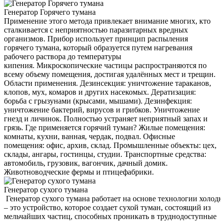
Генератор Горячего тумана
Применение этого метода привлекает внимание многих, кто
сталкивается с неприятностью паразитарных вредных
организмов. Прибор использует принцип распыления
горячего тумана, который образуется путем нагревания
рабочего раствора до температуры
кипения. Микроскопические частицы распространяются по
всему объему помещения, достигая удалённых мест и трещин.
Области применения. Дезинсекция: уничтожение тараканов,
клопов, мух, комаров и других насекомых. Дератизация:
борьба с грызунами (крысами, мышами). Дезинфекция:
уничтожение бактерий, вирусов и грибков. Уничтожение
гнезд и личинок. Полностью устраняет неприятный запах и
грязь. Где применяется горячий туман? Жилые помещения:
комнаты, кухни, ванная, чердак, подвал. Офисные
помещения: офис, архив, склад. Промышленные объекты: цех,
склады, ангары, гостинцы, студии. Транспортные средства:
автомобиль, грузовик, вагончик, дачный домик.
Животноводческие фермы и птицефабрики.
Генератор сухого тумана
Генератор сухого тумана работает на основе технологии холод
– это устройство, которое создает сухой туман, состоящий из
мельчайших частиц, способных проникать в труднодоступные