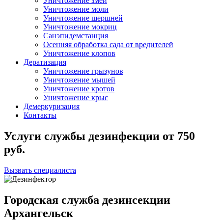
Уничтожение змей
Уничтожение моли
Уничтожение шершней
Уничтожение мокриц
Санэпидемстанция
Осенняя обработка сада от вредителей
Уничтожение клопов
Дератизация
Уничтожение грызунов
Уничтожение мышей
Уничтожение кротов
Уничтожение крыс
Демеркуризация
Контакты
Услуги службы дезинфекции
от
750
руб.
Вызвать специалиста
Городская служба дезинсекции
Архангельск