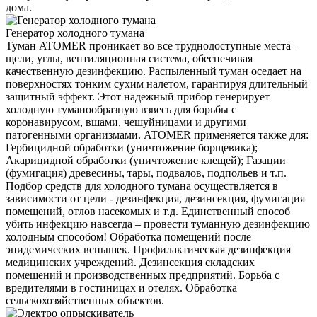
дома.
Генератор холодного тумана
Туман ATOMER проникает во все труднодоступные места –
щели, углы, вентиляционная система, обеспечивая
качественную дезинфекцию. Распыленный туман оседает на
поверхностях тонким сухим налетом, гарантируя длительный
защитный эффект. Этот надежный прибор генерирует
холодную туманообразную взвесь для борьбы с
коронавирусом, вшами, чешуйницами и другими
патогенными организмами. ATOMER применяется также для:
Гербицидной обработки (уничтожение борщевика);
Акарицидной обработки (уничтожение клещей); Газации
(фумигация) древесины, тары, подвалов, подпольев и т.п.
Подбор средств для холодного тумана осуществляется в
зависимости от цели - дезинфекция, дезинсекция, фумигация
помещений, отлов насекомых и т.д. Единственный способ
убить инфекцию навсегда – провести туманную дезинфекцию
холодным способом! Обработка помещений после
эпидемических вспышек. Профилактическая дезинфекция
медицинских учреждений. Дезинсекция складских
помещений и производственных предприятий. Борьба с
вредителями в гостиницах и отелях. Обработка
сельскохозяйственных объектов.