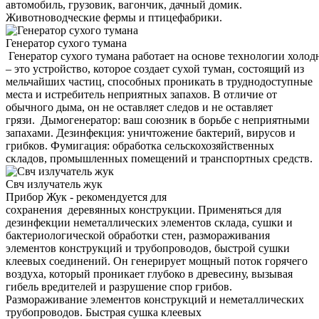
автомобиль, грузовик, вагончик, дачный домик.
Животноводческие фермы и птицефабрики.
Генератор сухого тумана
Генератор сухого тумана работает на основе технологии холод
– это устройство, которое создает сухой туман, состоящий из
мельчайших частиц, способных проникать в труднодоступные
места и истребитель неприятных запахов. В отличие от
обычного дыма, он не оставляет следов и не оставляет
грязи. Дымогенератор: ваш союзник в борьбе с неприятными
запахами. Дезинфекция: уничтожение бактерий, вирусов и
грибков. Фумигация: обработка сельскохозяйственных
складов, промышленных помещений и транспортных средств.
Свч излучатель жук
Прибор Жук - рекомендуется для
сохранения деревянных конструкции. Применяться для
дезинфекции неметаллических элементов склада, сушки и
бактериологической обработки стен, размораживания
элементов конструкций и трубопроводов, быстрой сушки
клеевых соединений. Он генерирует мощный поток горячего
воздуха, который проникает глубоко в древесину, вызывая
гибель вредителей и разрушение спор грибов.
Размораживание элементов конструкций и неметаллических
трубопроводов. Быстрая сушка клеевых