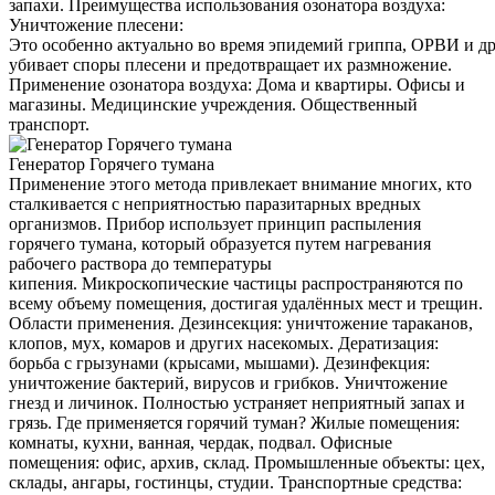
запахи. Преимущества использования озонатора воздуха:
Уничтожение плесени:
Это особенно актуально во время эпидемий гриппа, ОРВИ и д
убивает споры плесени и предотвращает их размножение.
Применение озонатора воздуха: Дома и квартиры. Офисы и
магазины. Медицинские учреждения. Общественный
транспорт.
Генератор Горячего тумана
Применение этого метода привлекает внимание многих, кто
сталкивается с неприятностью паразитарных вредных
организмов. Прибор использует принцип распыления
горячего тумана, который образуется путем нагревания
рабочего раствора до температуры
кипения. Микроскопические частицы распространяются по
всему объему помещения, достигая удалённых мест и трещин.
Области применения. Дезинсекция: уничтожение тараканов,
клопов, мух, комаров и других насекомых. Дератизация:
борьба с грызунами (крысами, мышами). Дезинфекция:
уничтожение бактерий, вирусов и грибков. Уничтожение
гнезд и личинок. Полностью устраняет неприятный запах и
грязь. Где применяется горячий туман? Жилые помещения:
комнаты, кухни, ванная, чердак, подвал. Офисные
помещения: офис, архив, склад. Промышленные объекты: цех,
склады, ангары, гостинцы, студии. Транспортные средства: