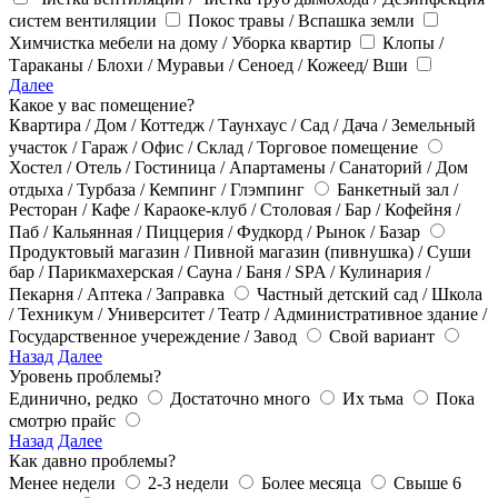
систем вентиляции
Покос травы / Вспашка земли
Химчистка мебели на дому / Уборка квартир
Клопы /
Тараканы / Блохи / Муравьи / Сеноед / Кожеед/ Вши
Далее
Какое у вас помещение?
Квартира / Дом / Коттедж / Таунхаус / Сад / Дача / Земельный
участок / Гараж / Офис / Склад / Торговое помещение
Хостел / Отель / Гостиница / Апартамены / Санаторий / Дом
отдыха / Турбаза / Кемпинг / Глэмпинг
Банкетный зал /
Ресторан / Кафе / Караоке-клуб / Столовая / Бар / Кофейня /
Паб / Кальянная / Пиццерия / Фудкорд / Рынок / Базар
Продуктовый магазин / Пивной магазин (пивнушка) / Суши
бар / Парикмахерская / Сауна / Баня / SPA / Кулинария /
Пекарня / Аптека / Заправка
Частный детский сад / Школа
/ Техникум / Университет / Театр / Административное здание /
Государственное учереждение / Завод
Свой вариант
Назад
Далее
Уровень проблемы?
Единично, редко
Достаточно много
Их тьма
Пока
смотрю прайс
Назад
Далее
Как давно проблемы?
Менее недели
2-3 недели
Более месяца
Свыше 6