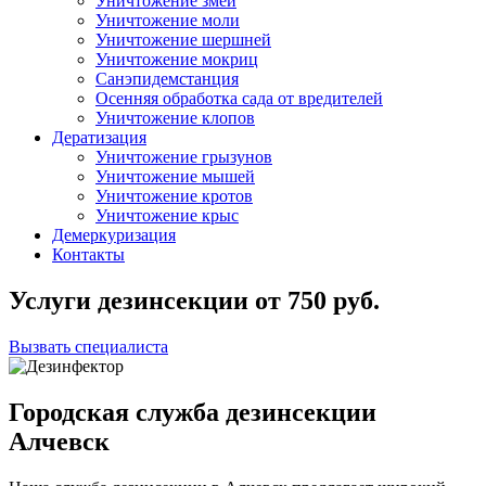
Уничтожение змей
Уничтожение моли
Уничтожение шершней
Уничтожение мокриц
Санэпидемстанция
Осенняя обработка сада от вредителей
Уничтожение клопов
Дератизация
Уничтожение грызунов
Уничтожение мышей
Уничтожение кротов
Уничтожение крыс
Демеркуризация
Контакты
Услуги дезинсекции
от
750
руб.
Вызвать специалиста
Городская служба дезинсекции
Алчевск