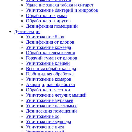
Удаление запаха табака и сигарет
Уничтожение бактерий и микробов
Обработка от чумки
Обработка от вирусов
Дезинфекция помещений
Дезинсекция
Уничтожение блох
Дезинфекция от клопов
Уничтожение кожееда
Обработка гелем ксевил
Горячий туман от клопов
Уничтожение клещей
Весенняя обработка сада
Гербицидная обработка
Уничтожение комаров
Акарицидная обработка
Обработка от чесотки
Уничтожение летучих мышей
Уничтожение муравьев
Уничтожение насекомых
Дезинсекция помещений
Уничтожение ос
Уничтожение мукоеда
Уничтожение пчел