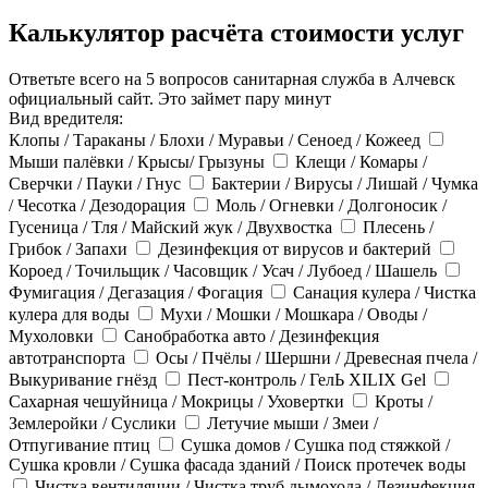
Калькулятор расчёта стоимости услуг
Ответьте всего на 5 вопросов санитарная служба в Алчевск
официальный сайт. Это займет пару минут
Вид вредителя:
Клопы / Тараканы / Блохи / Муравьи / Сеноед / Кожеед
Мыши палёвки / Крысы/ Грызуны
Клещи / Комары /
Сверчки / Пауки / Гнус
Бактерии / Вирусы / Лишай / Чумка
/ Чесотка / Дезодорация
Моль / Огневки / Долгоносик /
Гусеница / Тля / Майский жук / Двухвостка
Плесень /
Грибок / Запахи
Дезинфекция от вирусов и бактерий
Короед / Точильщик / Часовщик / Усач / Лубоед / Шашель
Фумигация / Дегазация / Фогация
Санация кулера / Чистка
кулера для воды
Мухи / Мошки / Мошкара / Оводы /
Мухоловки
Санобработка авто / Дезинфекция
автотранспорта
Осы / Пчёлы / Шершни / Древесная пчела /
Выкуривание гнёзд
Пест-контроль / ГелЬ XILIX Gel
Сахарная чешуйница / Мокрицы / Уховертки
Кроты /
Землеройки / Суслики
Летучие мыши / Змеи /
Отпугивание птиц
Сушка домов / Сушка под стяжкой /
Сушка кровли / Сушка фасада зданий / Поиск протечек воды
Чистка вентиляции / Чистка труб дымохода / Дезинфекция