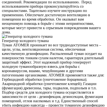
соединений. Рекомендации по использованию. Перед
использованием прибора проконсультируйтесь со
специалистами. Тщательно изучите инструкцию по
применению. Обеспечьте достаточную вентиляцию в
помещении во время обработки. Он оказыват вам
неоценимую помощь в борьбе с этими неприятностями,
которые могут привести к серьезным повреждениям вашего
дома.
Генератор холодного тумана
Туман ATOMER проникает во все труднодоступные места –
щели, углы, вентиляционная система, обеспечивая
качественную дезинфекцию. Распыленный туман оседает на
поверхностях тонким сухим налетом, гарантируя длительный
защитный эффект. Этот надежный прибор генерирует
холодную туманообразную взвесь для борьбы с
коронавирусом, вшами, чешуйницами и другими
патогенными организмами. ATOMER применяется также для:
Гербицидной обработки (уничтожение борщевика);
Акарицидной обработки (уничтожение клещей); Газации
(фумигация) древесины, тары, подвалов, подпольев и т.п.
Подбор средств для холодного тумана осуществляется в
зависимости от цели - дезинфекция, дезинсекция, фумигация
помещений, отлов насекомых и т.д. Единственный способ
убить инфекцию навсегда – провести туманную дезинфекцию