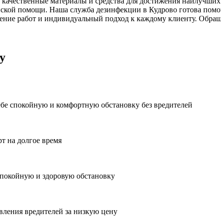
 качественные материалы и средства для достижения наилучших 
ской помощи. Наша служба дезинфекции в Кудрово готова помоч
ние работ и индивидуальный подход к каждому клиенту. Обраща
у
ебе спокойную и комфортную обстановку без вредителей
рт на долгое время
спокойную и здоровую обстановку
вления вредителей за низкую цену