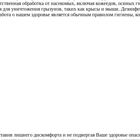
тственная обработка от насекомых, включая кожеедов, осиных г
ция для уничтожения грызунов, таких как крысы и мыши. Дезин
абота о нашем здоровье является обычным правилом гигиены, к
ставив лишнего дискомфорта и не подвергая Ваше здоровье опас