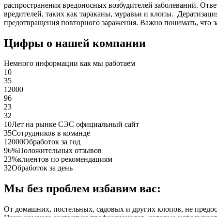
распространения вредоносных возбудителей заболеваний. Отве
вредителей, таких как тараканы, муравьи и клопы. Дератиза
предотвращения повторного заражения. Важно понимать, что з
Цифры о нашей компании
Немного информации как мы работаем
10
35
12000
96
23
32
10
Лет на рынке СЭС официальный сайт
35
Сотрудников в команде
12000
Обработок за год
96%
Положительных отзывов
23%
клиентов по рекомендациям
32
Обработок за день
Мы без проблем избавим вас:
От домашних, постельных, садовых и других клопов, не предо