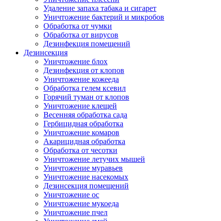
Удаление запаха табака и сигарет
Уничтожение бактерий и микробов
Обработка от чумки
Обработка от вирусов
Дезинфекция помещений
Дезинсекция
Уничтожение блох
Дезинфекция от клопов
Уничтожение кожееда
Обработка гелем ксевил
Горячий туман от клопов
Уничтожение клещей
Весенняя обработка сада
Гербицидная обработка
Уничтожение комаров
Акарицидная обработка
Обработка от чесотки
Уничтожение летучих мышей
Уничтожение муравьев
Уничтожение насекомых
Дезинсекция помещений
Уничтожение ос
Уничтожение мукоеда
Уничтожение пчел