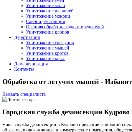
Уничтожение змей
Уничтожение моли
Уничтожение шершней
Уничтожение мокриц
Санэпидемстанция
Осенняя обработка сада от вредителей
Уничтожение клопов
Дератизация
Уничтожение грызунов
Уничтожение мышей
Уничтожение кротов
Уничтожение крыс
Демеркуризация
Контакты
Обработка от летучих мышей - Избавит
Вызвать специалиста
Городская служба дезинсекции Кудрово
Наша служба дезинсекции в Кудрово предлагает широкий спек
объектов, включая жилые и коммерческие помещения, общест