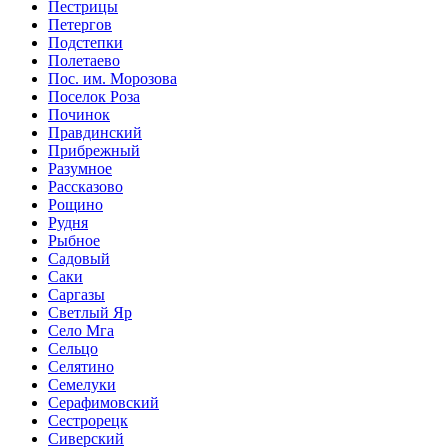
Пестрицы
Петергов
Подстепки
Полетаево
Пос. им. Морозова
Поселок Роза
Починок
Правдинский
Прибрежный
Разумное
Рассказово
Рощино
Рудня
Рыбное
Садовый
Саки
Саргазы
Светлый Яр
Село Мга
Сельцо
Селятино
Семелуки
Серафимовский
Сестрорецк
Сиверский