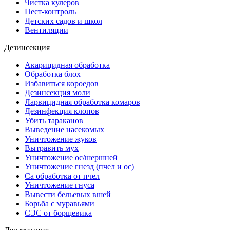
Чистка кулеров
Пест-контроль
Детских садов и школ
Вентиляции
Дезинсекция
Акарицидная обработка
Обработка блох
Избавиться короедов
Дезинсекция моли
Ларвицидная обработка комаров
Дезинфекция клопов
Убить тараканов
Выведение насекомых
Уничтожение жуков
Вытравить мух
Уничтожение ос/шершней
Уничтожение гнезд (пчел и ос)
Са обработка от пчел
Уничтожение гнуса
Вывести бельевых вшей
Борьба с муравьями
СЭС от борщевика