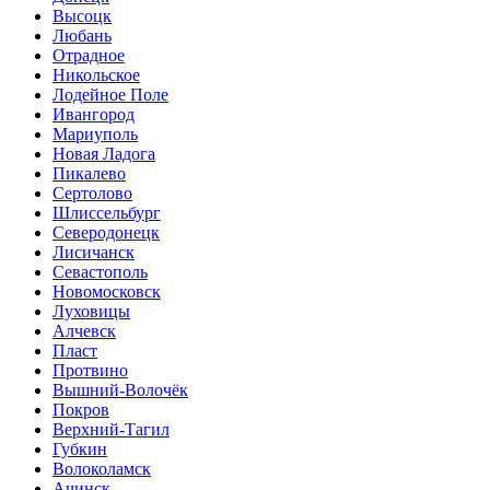
Высоцк
Любань
Отрадное
Никольское
Лодейное Поле
Ивангород
Мариуполь
Новая Ладога
Пикалево
Сертолово
Шлиссельбург
Северодонецк
Лисичанск
Севастополь
Новомосковск
Луховицы
Алчевск
Пласт
Протвино
Вышний-Волочёк
Покров
Верхний-Тагил
Губкин
Волоколамск
Ачинск