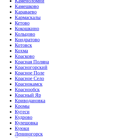
Каменоломни
Камешково
Караваево
Кармаскалы
Кетово
Кокошкино
Кольцово
Кондратово
Котовск
Кохма
Красково
Красная Поляна
Красногорский
Красное Поле
Красное Село
Краснокамск
Краснообск
Красный Яр
Криводановка
Кромы
Кугеси
Кудрово
Кулешовка
Куюки
Лениногорск