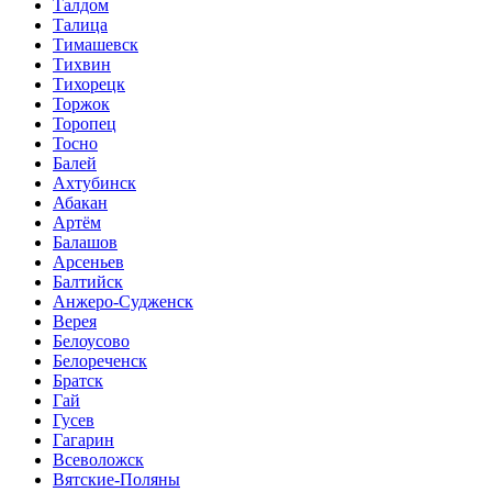
Талдом
Талица
Тимашевск
Тихвин
Тихорецк
Торжок
Торопец
Тосно
Балей
Ахтубинск
Абакан
Артём
Балашов
Арсеньев
Балтийск
Анжеро-Судженск
Верея
Белоусово
Белореченск
Братск
Гай
Гусев
Гагарин
Всеволожск
Вятские-Поляны