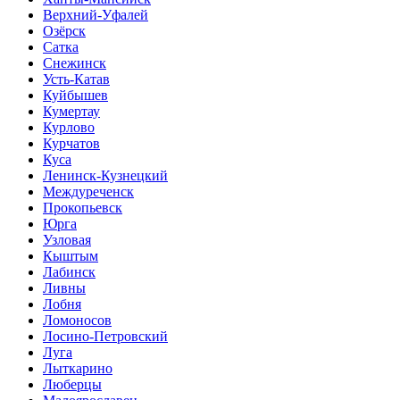
Верхний-Уфалей
Озёрск
Сатка
Снежинск
Усть-Катав
Куйбышев
Кумертау
Курлово
Курчатов
Куса
Ленинск-Кузнецкий
Междуреченск
Прокопьевск
Юрга
Узловая
Кыштым
Лабинск
Ливны
Лобня
Ломоносов
Лосино-Петровский
Луга
Лыткарино
Люберцы