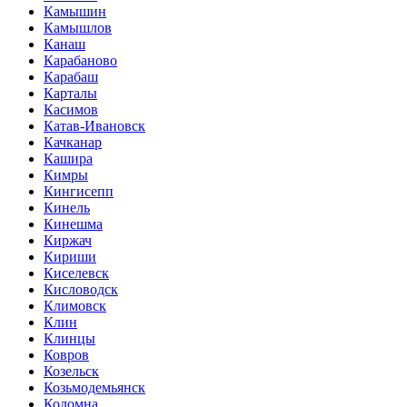
Камышин
Камышлов
Канаш
Карабаново
Карабаш
Карталы
Касимов
Катав-Ивановск
Качканар
Кашира
Кимры
Кингисепп
Кинель
Кинешма
Киржач
Кириши
Киселевск
Кисловодск
Климовск
Клин
Клинцы
Ковров
Козельск
Козьмодемьянск
Коломна