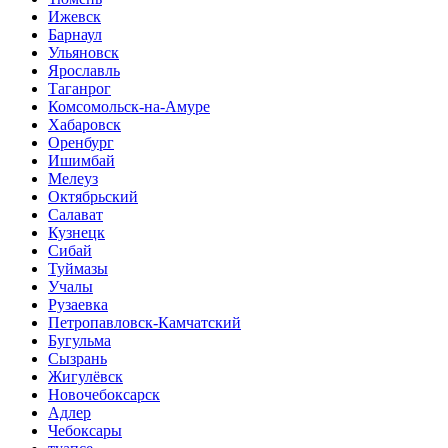
Ижевск
Барнаул
Ульяновск
Ярославль
Таганрог
Комсомольск-на-Амуре
Хабаровск
Оренбург
Ишимбай
Мелеуз
Октябрьский
Салават
Кузнецк
Сибай
Туймазы
Учалы
Рузаевка
Петропавловск-Камчатский
Бугульма
Сызрань
Жигулёвск
Новочебоксарск
Адлер
Чебоксары