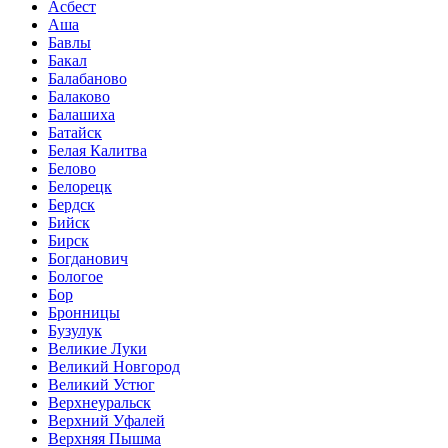
Асбест
Аша
Бавлы
Бакал
Балабаново
Балаково
Балашиха
Батайск
Белая Калитва
Белово
Белорецк
Бердск
Бийск
Бирск
Богданович
Бологое
Бор
Бронницы
Бузулук
Великие Луки
Великий Новгород
Великий Устюг
Верхнеуральск
Верхний Уфалей
Верхняя Пышма