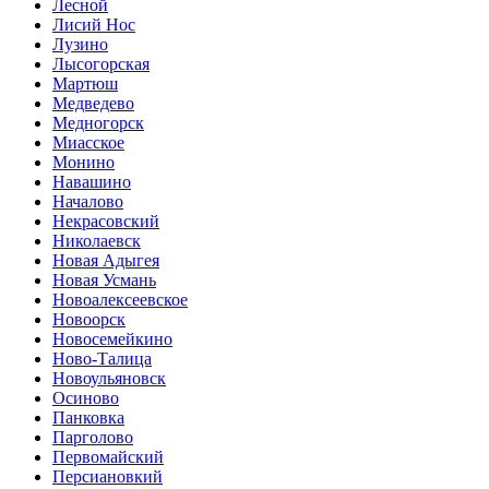
Лесной
Лисий Нос
Лузино
Лысогорская
Мартюш
Медведево
Медногорск
Миасское
Монино
Навашино
Началово
Некрасовский
Николаевск
Новая Адыгея
Новая Усмань
Новоалексеевское
Новоорск
Новосемейкино
Ново-Талица
Новоульяновск
Осиново
Панковка
Парголово
Первомайский
Персиановкий