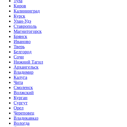
Тула
Киров
Калининград
Курск
Улан-Удэ
Ставрополь
Магнитогорск
Брянск
Иваново
Тверь
Белгород
Сочи
Нижний Тагил
Архангельск
Владимир
Калуга
Чита
Смоленск
Волжский
Курган
Сургут
Орел
Череповец
Владикавказ
Вологда