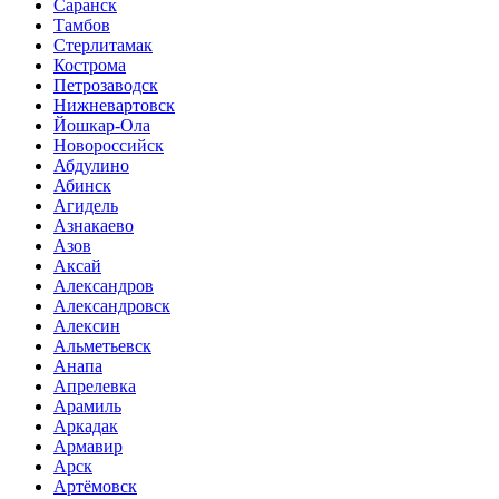
Саранск
Тамбов
Стерлитамак
Кострома
Петрозаводск
Нижневартовск
Йошкар-Ола
Новороссийск
Абдулино
Абинск
Агидель
Азнакаево
Азов
Аксай
Александров
Александровск
Алексин
Альметьевск
Анапа
Апрелевка
Арамиль
Аркадак
Армавир
Арск
Артёмовск