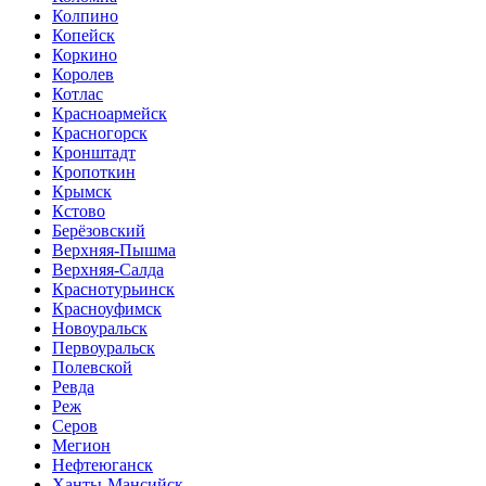
Колпино
Копейск
Коркино
Королев
Котлас
Красноармейск
Красногорск
Кронштадт
Кропоткин
Крымск
Кстово
Берёзовский
Верхняя-Пышма
Верхняя-Салда
Краснотурьинск
Красноуфимск
Новоуральск
Первоуральск
Полевской
Ревда
Реж
Серов
Мегион
Нефтеюганск
Ханты-Мансийск