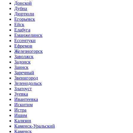
Донской
Дубна
Дюртюли
Егорьевск
Ейск
Елабуга
Еманжелинск
Ессентуки
Ефремов
Железногорск
Заволжск
Задонск
Заинск
Заречный
Звенигород
Зеленодольск
Златоуст
Зуевка
Ивантеевка
Искитим
Истра
Ишим
Калязин
Каменск-Уральский
Каменск