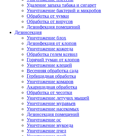
Удаление запаха табака и сигарет
Уничтожение бактерий и микробов
Обработка от чумки
Обработка от вирусов
Дезинфекция помещений
Дезинсекция
Уничтожение блох
Дезинфекция от клопов
Уничтожение кожееда
Обработка гелем ксевил
Горячий туман от клопов
Уничтожение клещей
Весенняя обработка сада
Гербицидная обработка
Уничтожение комаров
Акарицидная обработка
Обработка от чесотки
Уничтожение летучих мышей
Уничтожение муравьев
Уничтожение насекомых
Дезинсекция помещений
Уничтожение ос
Уничтожение мукоеда
Уничтожение пчел