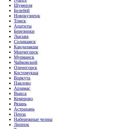
туапсе
Шумерля
Белебей
Новокузнецк
Томск
Апатиты
Березники
Лысьва
Соликамск
Кандалакша
Мончегорск
Мурманск
Чайковский
Оленегорск
Костомукша
Воркута
Павлово
Арзамас
Выкса
Кемерово
Рязань
Астрахань
Пенза
Набережные челны
Липецк