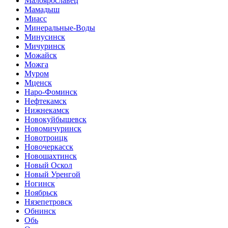
Малоярославец
Мамадыш
Миасс
Минеральные-Воды
Минусинск
Мичуринск
Можайск
Можга
Муром
Мценск
Наро-Фоминск
Нефтекамск
Нижнекамск
Новокуйбышевск
Новомичуринск
Новотроицк
Новочеркасск
Новошахтинск
Новый Оскол
Новый Уренгой
Ногинск
Ноябрьск
Нязепетровск
Обнинск
Обь