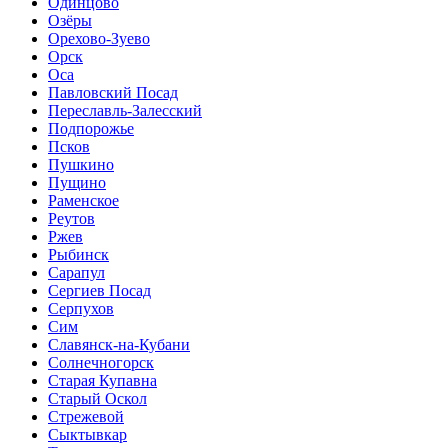
Одинцово
Озёры
Орехово-Зуево
Орск
Оса
Павловский Посад
Переславль-Залесский
Подпорожье
Псков
Пушкино
Пущино
Раменское
Реутов
Ржев
Рыбинск
Сарапул
Сергиев Посад
Серпухов
Сим
Славянск-на-Кубани
Солнечногорск
Старая Купавна
Старый Оскол
Стрежевой
Сыктывкар