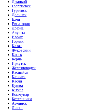
Джанкой
Георгиевск
Гурьевск
Долинск
Елец
Евпатория
Дрезна
Алушта
Ирбит
Горняк
Калач
Жуковский
Канск
Керчь
Иркутск
Железноводск
Каспийск
Катайск
Касли
Кушва
Кызыл
Коммунар
Котельники
Армянск
Лиски