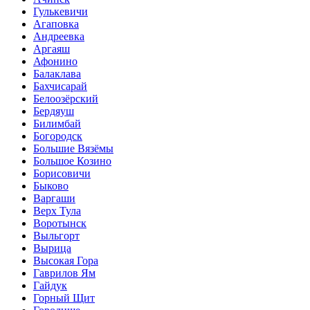
Гулькевичи
Агаповка
Андреевка
Аргаяш
Афонино
Балаклава
Бахчисарай
Белоозёрский
Бердяуш
Билимбай
Богородск
Большие Вязёмы
Большое Козино
Борисовичи
Быково
Варгаши
Верх Тула
Воротынск
Выльгорт
Вырица
Высокая Гора
Гаврилов Ям
Гайдук
Горный Щит