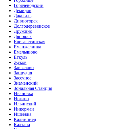
Городище
Горячеводский
Демидов
Джалиль
Дивногорск
Долгодеревенское
Дружино
Дягтярск
Елизаветинская
Еманжелинка
Емельяново
Еткуль
Жуков
Завьялово
Запрудня
Засечное
Знаменский
Зональная Станция
Ивановка
Иглино
Ильинский
Инкерман
Ишеевка
Калининец
Калтана