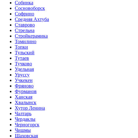
Собинка
Сосновоборск
Софрино
Средняя Ахтуба
Ставрово
Стрельна
Стройкерамика
Томилино
Топки
Тульский
Тутаев
Тучково
Удельная
Уруссу
Учкекен
Фряново
Фурманов
Ханская
Хвалынск
Хутор Ленина
Чалтарь
Чердаклы
Черногорск
Чишмы
Шаховская