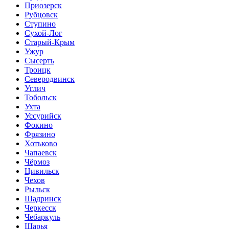
Приозерск
Рубцовск
Ступино
Сухой-Лог
Старый-Крым
Ужур
Сысерть
Троицк
Северодвинск
Углич
Тобольск
Ухта
Уссурийск
Фокино
Фрязино
Хотьково
Чапаевск
Чёрмоз
Цивильск
Чехов
Рыльск
Шадринск
Черкесск
Чебаркуль
Шарья