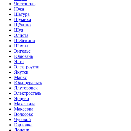
Чистополь
Южа
Шатура
Шумиха
Щёкино
Шуя
Элиста
Шебекино
Шахты
Энгельс
Юрюзань
Ялта
Электроугли
Якутск
Маркс
Южноуральск
Ялуторовск
Электросталь
Ярцево
Махачкала
Макеевка
Волосово
Чусовой
Горловка
Донецк