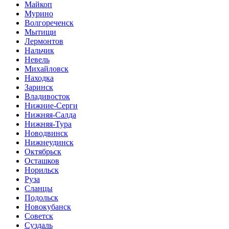
Майкоп
Мурино
Волгореченск
Мытищи
Лермонтов
Нальчик
Невель
Михайловск
Находка
Заринск
Владивосток
Нижние-Серги
Нижняя-Салда
Нижняя-Тура
Новодвинск
Нижнеудинск
Октябрьск
Осташков
Норильск
Руза
Сланцы
Подольск
Новокубанск
Советск
Суздаль