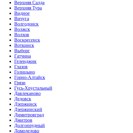
Верхняя Салда
Верхняя Тура
Видное
Вичуга
Волгодонск
Волжск
Волхов
Воскресенск
Воткинск
Выборг
Гатчина
Геленджик
Глазов
Голицыно
Горно-Алтайск
Грязи
Гусь-Хрустальный
Давлеканово
Дедовск
Дзержинск
Дзержинский
Димитровград
Дмитров
Долгопрудный
Домодедово