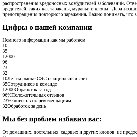
распространения вредоносных возбудителей заболеваний. Отве
вредителей, таких как тараканы, муравьи и клопы. Дератиза
предотвращения повторного заражения. Важно понимать, что з
Цифры о нашей компании
Немного информации как мы работаем
10
35
12000
96
23
32
10
Лет на рынке СЭС официальный сайт
35
Сотрудников в команде
12000
Обработок за год
96%
Положительных отзывов
23%
клиентов по рекомендациям
32
Обработок за день
Мы без проблем избавим вас:
От домашних, постельных, садовых и других клопов, не предо