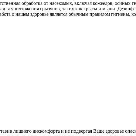
тственная обработка от насекомых, включая кожеедов, осиных г
ция для уничтожения грызунов, таких как крысы и мыши. Дезин
абота о нашем здоровье является обычным правилом гигиены, к
ставив лишнего дискомфорта и не подвергая Ваше здоровье опас