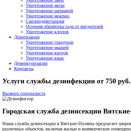
Уничтожение змей
Уничтожение моли
Уничтожение шершней
Уничтожение мокриц
Санэпидемстанция
Осенняя обработка сада от вредителей
Уничтожение клопов
Дератизация
Уничтожение грызунов
Уничтожение мышей
Уничтожение кротов
Уничтожение крыс
Демеркуризация
Контакты
Услуги службы дезинфекции
от
750
руб.
Вызвать специалиста
Городская служба дезинсекции Вятски
Наша служба дезинсекции в Вятские-Поляны предлагает широк
различных объектов, включая жилые и коммерческие помещен