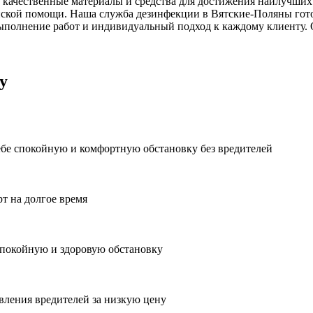
 качественные материалы и средства для достижения наилучших 
ской помощи. Наша служба дезинфекции в Вятские-Поляны гото
ыполнение работ и индивидуальный подход к каждому клиенту. 
у
ебе спокойную и комфортную обстановку без вредителей
рт на долгое время
спокойную и здоровую обстановку
вления вредителей за низкую цену