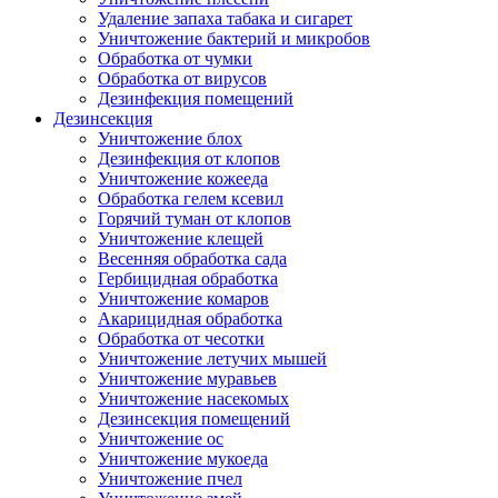
Удаление запаха табака и сигарет
Уничтожение бактерий и микробов
Обработка от чумки
Обработка от вирусов
Дезинфекция помещений
Дезинсекция
Уничтожение блох
Дезинфекция от клопов
Уничтожение кожееда
Обработка гелем ксевил
Горячий туман от клопов
Уничтожение клещей
Весенняя обработка сада
Гербицидная обработка
Уничтожение комаров
Акарицидная обработка
Обработка от чесотки
Уничтожение летучих мышей
Уничтожение муравьев
Уничтожение насекомых
Дезинсекция помещений
Уничтожение ос
Уничтожение мукоеда
Уничтожение пчел