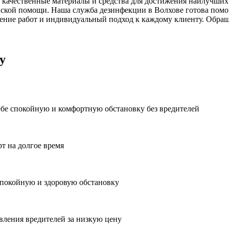
 качественные материалы и средства для достижения наилучших 
ской помощи. Наша служба дезинфекции в Волхове готова помоч
ние работ и индивидуальный подход к каждому клиенту. Обраща
у
ебе спокойную и комфортную обстановку без вредителей
рт на долгое время
спокойную и здоровую обстановку
вления вредителей за низкую цену