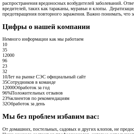
распространения вредоносных возбудителей заболеваний. Отве
вредителей, таких как тараканы, муравьи и клопы. Дератиза
предотвращения повторного заражения. Важно понимать, что з
Цифры о нашей компании
Немного информации как мы работаем
10
35
12000
96
23
32
10
Лет на рынке СЭС официальный сайт
35
Сотрудников в команде
12000
Обработок за год
96%
Положительных отзывов
23%
клиентов по рекомендациям
32
Обработок за день
Мы без проблем избавим вас:
От домашних, постельных, садовых и других клопов, не предо