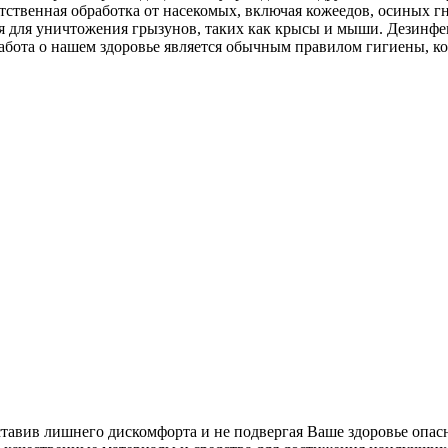
тственная обработка от насекомых, включая кожеедов, осиных г
ция для уничтожения грызунов, таких как крысы и мыши. Дезин
абота о нашем здоровье является обычным правилом гигиены, к
ставив лишнего дискомфорта и не подвергая Ваше здоровье опас