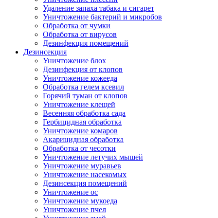
Удаление запаха табака и сигарет
Уничтожение бактерий и микробов
Обработка от чумки
Обработка от вирусов
Дезинфекция помещений
Дезинсекция
Уничтожение блох
Дезинфекция от клопов
Уничтожение кожееда
Обработка гелем ксевил
Горячий туман от клопов
Уничтожение клещей
Весенняя обработка сада
Гербицидная обработка
Уничтожение комаров
Акарицидная обработка
Обработка от чесотки
Уничтожение летучих мышей
Уничтожение муравьев
Уничтожение насекомых
Дезинсекция помещений
Уничтожение ос
Уничтожение мукоеда
Уничтожение пчел