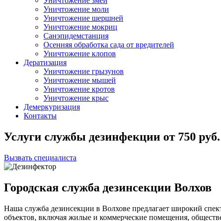
Уничтожение змей
Уничтожение моли
Уничтожение шершней
Уничтожение мокриц
Санэпидемстанция
Осенняя обработка сада от вредителей
Уничтожение клопов
Дератизация
Уничтожение грызунов
Уничтожение мышей
Уничтожение кротов
Уничтожение крыс
Демеркуризация
Контакты
Услуги службы дезинфекции
от
750
руб.
Вызвать специалиста
Городская служба дезинсекции Волхов
Наша служба дезинсекции в Волхове предлагает широкий спек
объектов, включая жилые и коммерческие помещения, общест