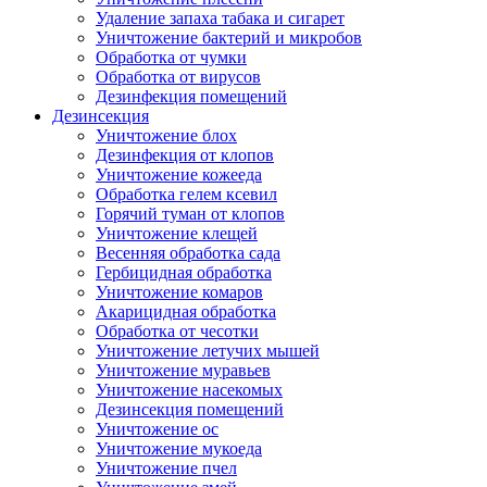
Удаление запаха табака и сигарет
Уничтожение бактерий и микробов
Обработка от чумки
Обработка от вирусов
Дезинфекция помещений
Дезинсекция
Уничтожение блох
Дезинфекция от клопов
Уничтожение кожееда
Обработка гелем ксевил
Горячий туман от клопов
Уничтожение клещей
Весенняя обработка сада
Гербицидная обработка
Уничтожение комаров
Акарицидная обработка
Обработка от чесотки
Уничтожение летучих мышей
Уничтожение муравьев
Уничтожение насекомых
Дезинсекция помещений
Уничтожение ос
Уничтожение мукоеда
Уничтожение пчел