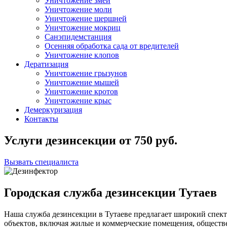
Уничтожение змей
Уничтожение моли
Уничтожение шершней
Уничтожение мокриц
Санэпидемстанция
Осенняя обработка сада от вредителей
Уничтожение клопов
Дератизация
Уничтожение грызунов
Уничтожение мышей
Уничтожение кротов
Уничтожение крыс
Демеркуризация
Контакты
Услуги дезинсекции
от
750
руб.
Вызвать специалиста
Городская служба дезинсекции Тутаев
Наша служба дезинсекции в Тутаеве предлагает широкий спект
объектов, включая жилые и коммерческие помещения, общест