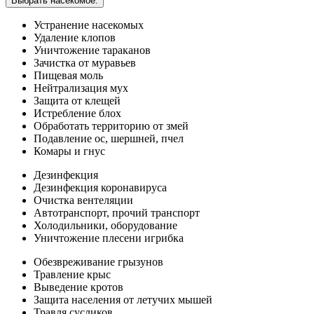
Выбрать насекомое:
Устранение насекомых
Удаление клопов
Уничтожение тараканов
Зачистка от муравьев
Пищевая моль
Нейтрализация мух
Защита от клещей
Истребление блох
Обработать территорию от змей
Подавление ос, шершней, пчел
Комары и гнус
Дезинфекция
Дезинфекция коронавируса
Очистка вентеляции
Автотранспорт, прочий транспорт
Холодильники, оборудование
Уничтожение плесени игрибка
Обезвреживание грызунов
Травление крыс
Выведение кротов
Защита населения от летучих мышей
Травля сусликов