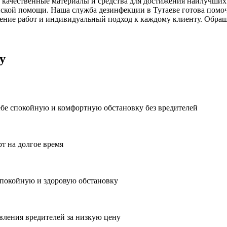
 качественные материалы и средства для достижения наилучших 
ской помощи. Наша служба дезинфекции в Тутаеве готова помоч
ние работ и индивидуальный подход к каждому клиенту. Обраща
у
ебе спокойную и комфортную обстановку без вредителей
рт на долгое время
спокойную и здоровую обстановку
вления вредителей за низкую цену