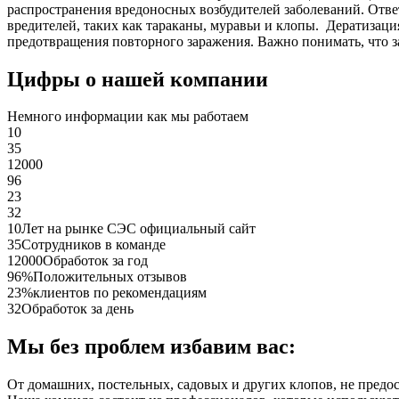
распространения вредоносных возбудителей заболеваний. Отве
вредителей, таких как тараканы, муравьи и клопы. Дератиза
предотвращения повторного заражения. Важно понимать, что з
Цифры о нашей компании
Немного информации как мы работаем
10
35
12000
96
23
32
10
Лет на рынке СЭС официальный сайт
35
Сотрудников в команде
12000
Обработок за год
96%
Положительных отзывов
23%
клиентов по рекомендациям
32
Обработок за день
Мы без проблем избавим вас:
От домашних, постельных, садовых и других клопов, не предо