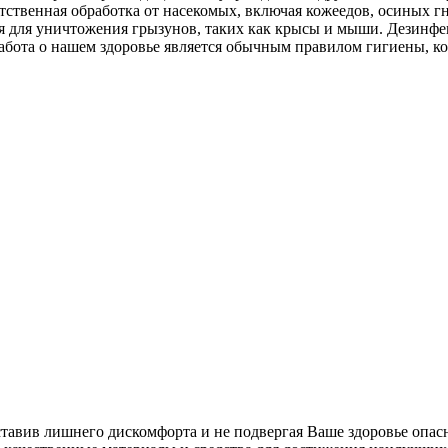
тственная обработка от насекомых, включая кожеедов, осиных г
ция для уничтожения грызунов, таких как крысы и мыши. Дезин
абота о нашем здоровье является обычным правилом гигиены, к
ставив лишнего дискомфорта и не подвергая Ваше здоровье опас