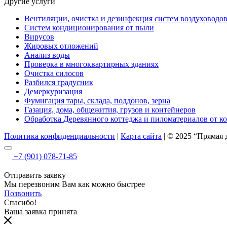
Другие услуги
Вентиляции, очистка и дезинфекция систем воздуховодо
Систем кондиционирования от пыли
Вирусов
Жировых отложений
Анализ воды
Проверка в многоквартирных зданиях
Очистка силосов
Разбился градусник
Демеркуризация
Фумигация тары, склада, поддонов, зерна
Газация, дома, общежития, грузов и контейнеров
Обработка Деревянного коттеджа и пиломатериалов от к
Политика конфиденциальности
|
Карта сайта
| © 2025 “Прямая
+7 (901) 078-71-85
Отправить заявку
Мы перезвоним Вам как можно быстрее
Позвонить
Спасибо!
Ваша заявка принята