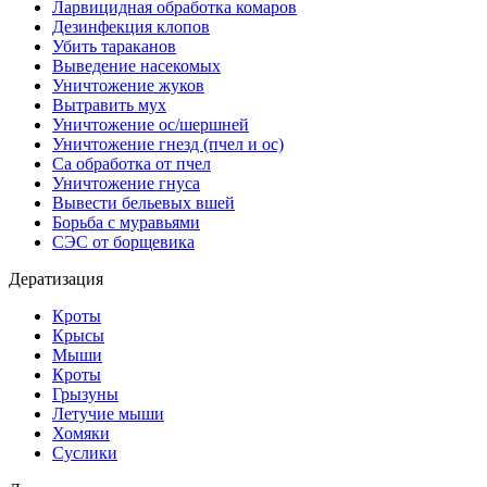
Ларвицидная обработка комаров
Дезинфекция клопов
Убить тараканов
Выведение насекомых
Уничтожение жуков
Вытравить мух
Уничтожение ос/шершней
Уничтожение гнезд (пчел и ос)
Са обработка от пчел
Уничтожение гнуса
Вывести бельевых вшей
Борьба с муравьями
СЭС от борщевика
Дератизация
Кроты
Крысы
Мыши
Кроты
Грызуны
Летучие мыши
Хомяки
Суслики