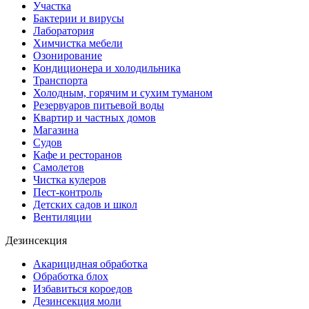
Участка
Бактерии и вирусы
Лаборатория
Химчистка мебели
Озонирование
Кондиционера и холодильника
Транспорта
Холодным, горячим и сухим туманом
Резервуаров питьевой воды
Квартир и частных домов
Магазина
Судов
Кафе и ресторанов
Самолетов
Чистка кулеров
Пест-контроль
Детских садов и школ
Вентиляции
Дезинсекция
Акарицидная обработка
Обработка блох
Избавиться короедов
Дезинсекция моли