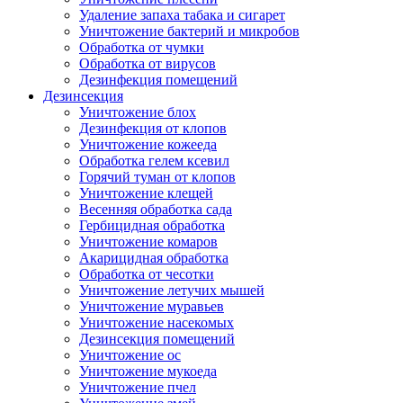
Удаление запаха табака и сигарет
Уничтожение бактерий и микробов
Обработка от чумки
Обработка от вирусов
Дезинфекция помещений
Дезинсекция
Уничтожение блох
Дезинфекция от клопов
Уничтожение кожееда
Обработка гелем ксевил
Горячий туман от клопов
Уничтожение клещей
Весенняя обработка сада
Гербицидная обработка
Уничтожение комаров
Акарицидная обработка
Обработка от чесотки
Уничтожение летучих мышей
Уничтожение муравьев
Уничтожение насекомых
Дезинсекция помещений
Уничтожение ос
Уничтожение мукоеда
Уничтожение пчел